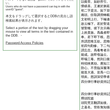
以偈答。如鈔所引。
い。
懷瞋喜。王遂於旃延
Users who do not have a password can log in with the
userID "guest".
初二字是法。如下並
兩頭。但取調滑轉載
本文をドラッグして選択するとDDBの見出し語
文初明上行。下極邊
検索結果が表示されます。
故云極下。若於聖道
Select a portion of the text by dragging your
號聖種。彼下次示兩
mouse to view all terms in the text contained in
上姓貴族。爲義者即
the DDB. ・
奉。若下即下根。思
所謂思惟五欲。思惟
Password Access Policies
初四句勸修。下二句
謂忘念。爲毒奪者示
能成。故即母論云。
即喩三毒。然則口腹
時招殃累劫。應知三
防心。不啻臨深履薄
能造大過。豈爲一口
弱矣。慈訓深切學者
四分律行事鈔資持記
四分律行事鈔資持記
釋頭陀篇
頭陀梵言翻譯如後。
之嘉名。世俗無知循