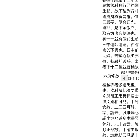
總數後科列行乃約別
生起。故下後列行相
道濟身衣食皆爾。但
云最要。明合居先。
過非。是下示教立。
取有方者合制法也。
科一一並有躡前生起
三中蕩即蕩逸。節謂
處與下異也。四中前
助縁。若望心觀坐亦
觀。斬纒即破惑。出
者下十二種並首標故
舊將行體分
示所修故
4
目行十
檀越衣者多過患也。
也。次科據此論文通
今所引正用糞掃居士
律文別相可見。十利
逸故。二三四可解。
字。論云。以厭離心
謂少欲順道多求長惡
飾好。九中論云。隨
順正命故。十謂由服
故。論總結云見是十