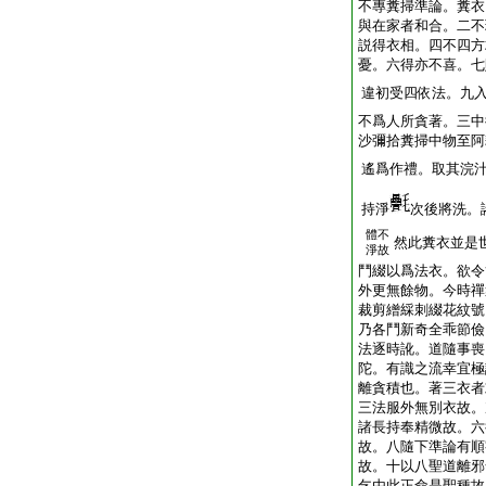
不專糞掃準論。糞衣
與在家者和合。二不
説得衣相。四不四方
憂。六得亦不喜。七
違初受四依法。九
不爲人所貪著。三中
沙彌拾糞掃中物至阿
遙爲作禮。取其浣
持淨
次後將洗。
體不
然此糞衣並是
淨故
鬥綴以爲法衣。欲令
外更無餘物。今時禪
裁剪繒綵刺綴花紋號
乃各鬥新奇全乖節儉
法逐時訛。道隨事喪
陀。有識之流幸宜極
離貪積也。著三衣者
三法服外無別衣故。
諸長持奉精微故。六
故。八隨下準論有順
故。十以八聖道離邪
乞由此正命是聖種故