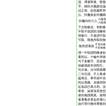
惑。滯著即業。聖善
字。經但示義頗合論
治之智。欲恚癡即所
云。抖擻貪欲抖擻嗔
六塵爲
抖擻内外六入
六根爲
下次歎修説。初歎修
不取不捨謂於法離有
所修行。不者謂不取
可取。既無所取則無
不見自修
無所證著故
不見他修
増一中毀讃同佛者欲
重所以。十輪中準彼
句下多數字。恐是後
由破戒故失頭陀行。
句示過。次句明過重
二句引證。不入衆者
篇爲言。華手經中言
尚以爲難。況復得與
近咨請已爲大利。況
希有。如來深具慈悲
易衣稱讃爲異。彼明
葉著麁衣來起於慢心
由行苦行佛尚尊敬則