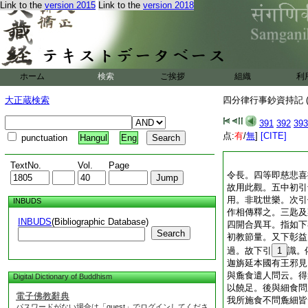
Link to the
version 2015
Link to the
version 2018
ホーム
検索
ご挨拶
組織
利
大正蔵検索
四分律行事鈔資持記 (
391
392
393
点:
有
/
無
]
[CITE]
punctuation
Hangul
Eng
TextNo.
Vol.
Page
令長。四等即慈悲喜
故用此觀。五中初引
用。非耽世樂。次引
INBUDS
作相傳釋之。三匙及
INBUDS
(Bibliographic Database)
四開合異耳。指如下
Search
初教節量。又下彰益
過。故下引
1
識。
迦旃延本國有王邪見
與麁食遣人問云。得
Digital Dictionary of Buddhism
以饒足。後與細食問
電子佛教辭典
我所施食不問麁細皆
パスワードがない場合は「guest」でログインしてくださ