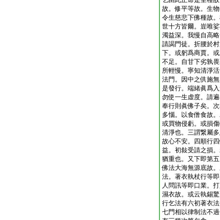
故。修平等故。生物
令生慈悲下佛種故。
世十方皆爾。豈唯娑
濁益深。我慢自高略
請謁門徒。折腰於村
下。或躬爲商賈。或
不足。自甘下劣孰畏
所輕慢。寧知清淨活
法門。因中之供施無
是發行。端緒眞爲入
勿使一生虚度。請遍
奉行則眞佛子矣。次
多惱。以食僧食故。
或買物侵虧。或損傷
清淨也。三謂繋屬多
故心不安。四順行四
益。初敍受請之損。
猶重也。又下即第五
佛法大海無源底故。
法。著衣執杖行等即
人問訊等即口業。打
濕衣故。或云執錫驚
行乞法有六初著衣法
七門相以律制法不過