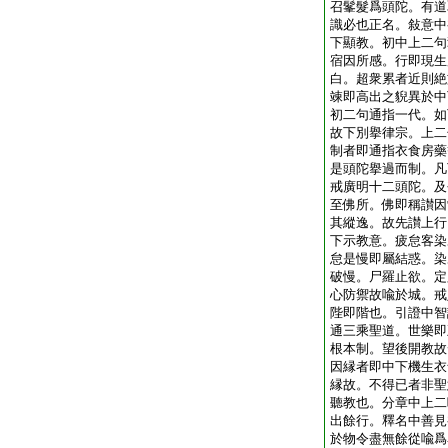
召髼髮爲頭陀。有道
識必也正名。敍意中
下顯教。初中上二句
宿因所感。行即現生
白。超衆累者近則絶
竦即高出之貎異於中
初二句通指一代。如
故下別擧律宗。上二
制者即通指衣食房藥
是頭陀擧過而制。凡
戒廣明十二頭陀。及
至佛所。佛即稱讃因
其縱逸。故先讃上行
下示教意。疲怠客染
怠是慢即屬結惑。染
破慢。尸羅止欲。定
心防禦故喩於城。戒
陛即階也。引證中智
通三乘聖道。世樂即
根本制。望後開教故
因縁者即中下機生衣
縁故。不得已者非聖
聽教也。分章中上二
出餘行。釋名中善見
於物令盡無餘從喩爲