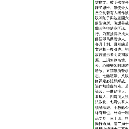
犍度文。彼明佛在舍
靜坐思惟。無使外人
丘立制若有入者作波
跋闍陀子與波羅國六
倶詣佛所。佛讃善哉
蘭若等得隨意問訊。
行。乃至捨長衣成大
佛語即爲供養佛人。
各具十利。且引練若
文列相不復引也。初
故言盡形者明要期故
屬。二謂無物所繋。
云。心轉樂習阿練若
勝故。五謂無所營求
志。七離喧潰。八以
修禪定必託靜縁故。
論作無障礙想者。若
論云。一供給病人。
看病人。四爲病人説
法教化。七爲供養大
讀誦深經。十教他令
縁有無也。外道一制
品文見十三十四。料
簡行通局。謂二局十
數標中總括十二不出