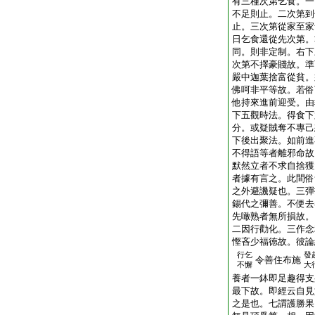
有三種次第乞食。一
不足則止。二次第到
止。三次第從家至家
日乞食還從先次第。
同。則非定制。右下
次第不擇豪賤故。準
嚴中迦葉捨富從貧。
佛呵非平等故。若俗
他持來進前迎受。由
下五觀時法。得食下
分。或疑賊奪不專己
下後出聚法。如前進
不得語等者離邪命故
默然立者不求自捨獲
者據有言之。此間俗
之外避譏疑也。三彈
錫代之彌善。不便去
先噉熟者無所損故。
二因行勸化。三作念
慳吝少福徳故。彼論
行乞
發
令善住布施
不懈
大
養者一鉢即足趣得支
最下故。即經云自見
之是也。七謂護勝果