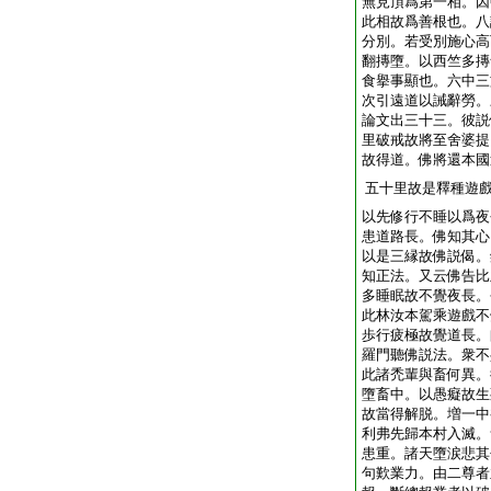
無見頂爲第一相。因
此相故爲善根也。八
分別。若受別施心高
翻摶墮。以西竺多摶
食擧事顯也。六中三
次引遠道以誡辭勞。
論文出三十三。彼説
里破戒故將至舍婆提
故得道。佛將還本國
五十里故是釋種遊
以先修行不睡以爲夜
患道路長。佛知其心
以是三縁故佛説偈。
知正法。又云佛告比
多睡眠故不覺夜長。
此林汝本駕乘遊戲不
歩行疲極故覺道長。
羅門聽佛説法。衆不
此諸禿輩與畜何異。
墮畜中。以愚癡故生
故當得解脱。増一中
利弗先歸本村入滅。
患重。諸天墮涙悲其
句歎業力。由二尊者