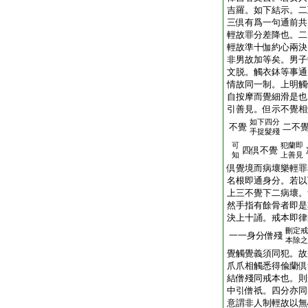
吉羅。如下結示。二
三倶有爲一句通前共
輕故罪分差降也。二
輕故準十伽約心兩決
非男故加等矣。男子
文脱。觸衣鉢等事通
情故同一制。上明觸
自按摩而覺細滑是也
引善見。但示不覺相
如下四分
不覺
二不
手捉髮殘
可
犯蘭即
四倶不覺
知
上善見
倶覺境而病壞樂輕罪
名根即通身分。若以
上三不覺下二病壞。
然手指有餘骨者即是
決上十誦。戒本即律
刪定戒
一一身分僧殘
本除之
覺觸覺義須同犯。故
爪爪相觸悉得偸蘭倶
結僧殘同戒本也。則
中引僧祇。四分亦同
意謂非人制輕故以無