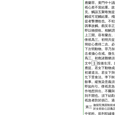
應蘭罪。黄門中十誦
祇心差不當結重。故
見。觸該五聚唯無提
觸或可尼觸結重。殘
提者撃擽他也。不犯
因事故觸。戲笑非正
即以物授他。相解謂
上三開。容有蘭吉。
僧祇爲三。初明共捉
簡欲心應得二吉。必
下次明動物。罪乃加
念者攝心在戒。微生
爲三。初救諸難猶須
文中
1
投後生淫。
應捉。若女下動物成
初避道法。若女下與
乞下受食法。準下例
餘事。縱無染意義須
即如向引。僧祇意急
作地想持出。不爾與
則不開也。須下結勸
祇急者防於損己。過
迦留陀夷因制前
第三
於女前欲心説麁
中初科。前列犯縁後