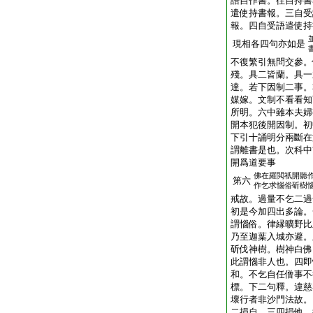
語自作書。往自持書
遣使持書報。三自受
報。四自受語遣使持
現相各四句亦如是
不復繁引無問交參。
殘。具二皆蘭。具一
達。若下因制二事。
媒嫁。文制不看看知
所明。六中雖本夫婦
開本犯後開因制。初
下引十誦明分兩斷在
謂離書是也。次科中
開爲道要事
佛在羅閲祇開聽
第六
作乞求惱俗斫樹
戒故。過量不乞二過
初是今加四出多論。
謂惱俗。律縁曠野比
乃至迦葉入城亦避。
斫伐神樹。樹神白佛
此謂惱非人也。四即
和。不乞自任僧事不
標。下二句釋。違慈
壞行者非沙門法故。
二損自。三四損他。