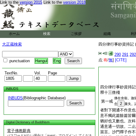
Link to the
version 2015
Link to the
version 2018
ホーム
検索
ご挨拶
組織
利
大正蔵検索
四分律行事鈔資持記 (
290
291
292
点:
有
/
無
]
[CITE]
punctuation
Hangul
Eng
TextNo.
Vol.
Page
四分律行事鈔資持記
INBUDS
釋十三僧殘
INBUDS
(Bibliographic Database)
佛在舍衞。迦
第一戒
Search
2
念
棄失。
者對下開通不作意也
意不獨此篇餘篇皆爾
猶好也又數也。次科
Digital Dictionary of Buddhism
通意通一切故。二止
電子佛教辭典
當言。沙門釋子作不
パスワードがない場合は「guest」でログインしてくださ