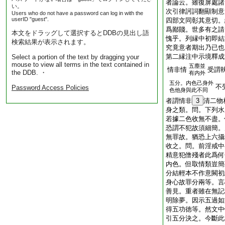
者論云。雖復屏處諸
い。
次引律訶詞翻顯制意
Users who do not have a password can log in with the
userID "guest".
四部文同彰其意切。
爲鄙賤。世多有之請
本文をドラッグして選択するとDDBの見出し語
愧乎。列縁中初即結
検索結果が表示されます。
究竟意者期出乃已也
第二縁注中示境釋成
Select a portion of the text by dragging your
mouse to view all terms in the text contained in
五塵並
情非情
受謂
the DDB. ・
有内外
五分。内色己身外
不
Password Access Policies
色他身與此不同
者謂情非
3
清二物
身之類。問。下列水
若據二色收無不盡。
恐謂不犯故須細簡。
無罪故。猶恐上六攝
收之。問。前淫戒中
精意犯僧殘者此爲何
内色。但取情類豈簡
分結輕本不作意闕初
身心故罪分兩等。言
善見。重者雖在無記
明除夢。因示五過如
得五功徳等。然文中
引五分決之。今斷此