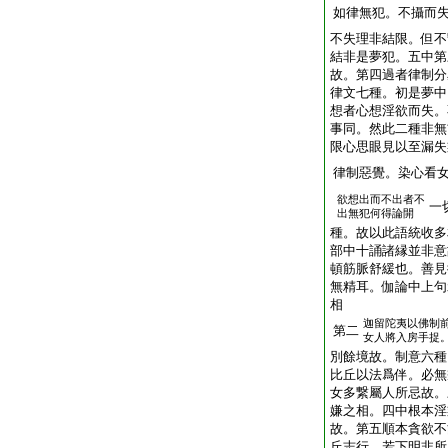
如律無犯。不攝而
不失理非結限。但不
結非是夢犯。五中第
故。第四過者律制分
律文七種。初是夢中
想者心想淫欲而失。
事同。然此二種非無
限心思眼見以至漏失
律制惡覺。染心看
欲想出而不出者不
一
出無犯何得論開
種。故以此語統收多
部中十誦諸縁並非意
頓筋脈舒緩也。善見
無精耳。伽論中上句
相
迦留陀夷以佛制
第二
女人將入房手捉
別餘境故。制意六種
比丘以法爲伴。必無
女多繋屬人所忌故。
嫌之相。四中根本淫
故。第五順本貪欲不
丘志行。若下明非所