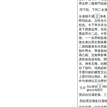
男女即二種黄門或彼
同下犯。下列二女
女者根不通
2
涶者
即同此矣。次科先引
犯也。今下準斥非法
若下因責盜用。非此
畜故罪分二品。今世
雄。一一吉罪制急過
後合者以男女類殊聚
二相指腹者未生而媒
胎中男女。學者無知
爲己能。且無學射事
憑世術高達有恥。聞
法。律有五種。此闕
自了指印。現相必假
手墨印紙約横竪文以
上貫印持以爲信。然
作句者律以五法歴於
1
先以遣使
傅
引示
參自作爲四句
受語自往遣使報。三
四自受語遣使往遣