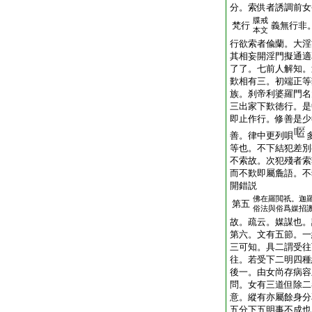
分。索供者誘調前女
牒戒
梵行
義無行非
本文
行欲索者偸蘭。大淫
其相妄開淫門擬通適
了了。七前人解知。
歎相有三。初端正等
族。刹帝利婆羅門名
三出家下歎徳行。是
即止作行。修善是少
善。律中更列唄
等也。不下結犯差別
不索故。次犯殘者索
而不歎即屬麁語。不
開錯説
佛在羅閲祇。迦
第五
俗法與俗爲媒招
故。疏云。媒謀也。
第六。文有五節。一
三可知。具二謂受往
往。若受下二明四種
後一。由女尚存病容
問。女有三道但除二
意。縱有亦屬餘身分
五分下五明事不成也