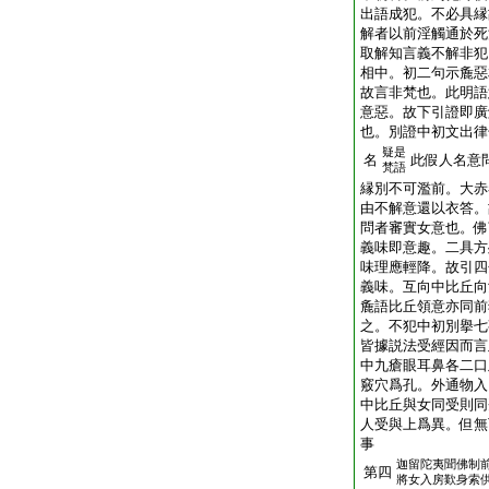
出語成犯。不必具縁
解者以前淫觸通於死
取解知言義不解非犯
相中。初二句示麁惡
故言非梵也。此明語
意惡。故下引證即廣
也。別證中初文出律
疑是
名
此假人名意
梵語
縁別不可濫前。大赤
由不解意還以衣答。
問者審實女意也。佛
義味即意趣。二具方
味理應輕降。故引四
義味。互向中比丘向
麁語比丘領意亦同前
之。不犯中初別擧七
皆據説法受經因而言
中九瘡眼耳鼻各二口
竅穴爲孔。外通物入
中比丘與女同受則同
人受與上爲異。但無
事
迦留陀夷聞佛制
第四
將女入房歎身索