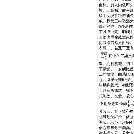
自利。喪人崇敬即失
壞。三寶滅。故幸細
縁中女境多種隨戒各
戒。釋第三中恐濫大
非期淫也。釋第四中
下以攝中間。明觸中
若捉摩重摩或牽或推
捉或捺若餘方便等。
衣爲一。若互下互有
準疏
初中又二如文
分之
造。約觸明犯。初句
下斷犯。二女觸比丘
二句標簡。由爲他觸
心。據後受樂即淫心
約動身受樂。初斷僧
上判有所據故。律不
犯句故。文云。欲心
此
不動身等皆偸蘭
同
者彼云。女人欲心摩
心身動受細滑。僧伽
準決。若不下次約不
宿心有無分吉蘭異。
律吉者文云。若女人