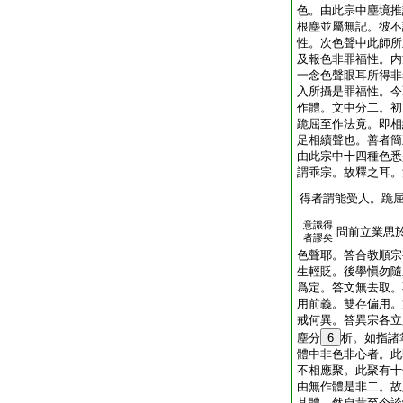
色。由此宗中塵境推
根塵並屬無記。彼不
性。次色聲中此師所
及報色非罪福性。内
一念色聲眼耳所得非
入所攝是罪福性。今
作體。文中分二。初
跪屈至作法竟。即相
足相續聲也。善者簡
由此宗中十四種色悉
謂乖宗。故釋之耳。
得者謂能受人。跪
意識得
問前立業思
者謬矣
色聲耶。答合教順宗
生輕貶。後學愼勿隨
爲定。答文無去取。
用前義。雙存偏用。
戒何異。答異宗各立
塵分
6
析。如指諸
體中非色非心者。此
不相應聚。此聚有十
由無作體是非二。故
其體。然自昔至今談