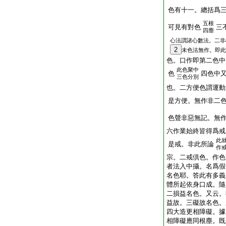
色有十一。總括爲
五根
可見有對色
三
四塵
心法謂諸心數法。二非
2
未色法無作。即此
色。口作即第二色中
此色聚中
色
四色中
三色分別
也。二方便色謂運動
是方便。無作非二
色聲非惡無記。無
六作業始終皆得爲戒
此
是戒。非此所論
作
宗。二戒倶色。作色
者法入中攝。名爲假
名色耶。答此有多義
體所起依身口成。隨
二損益名色。又云。
益故。三礙故名色。
四大造更相障礙。據
相障礙應同根塵。既