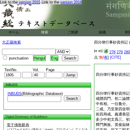
Link to the
version 2015
Link to the
version 2018
ホーム
検索
ご挨拶
組織
利
大正蔵検索
四分律行事鈔資持記 (
278
279
280
点:
無
/
有
]
[CITE]
punctuation
Hangul
Eng
TextNo.
Vol.
Page
四分律行事鈔資持記
INBUDS
四分律行事鈔資持記
INBUDS
(Bibliographic Database)
Search
戒體四門。初二論體
中有相。一往麁分。
二戒。乃至第四並明
前四局戒。義通善惡
Digital Dictionary of Buddhism
多少中初文爲三。初
釋門興振。英俊如林
電子佛教辭典
パスワードがない場合は「guest」でログインしてくださ
可言哉。皆下二顯不