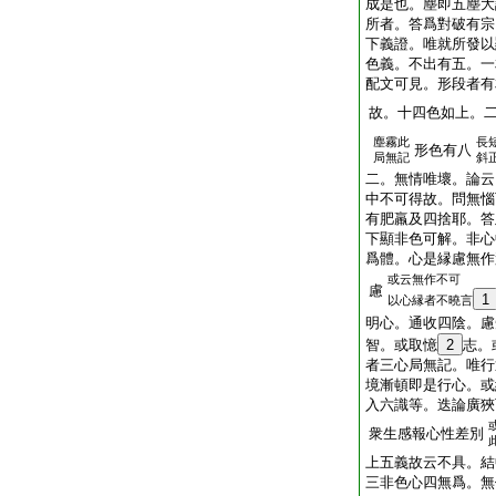
成是也。塵即五塵大
所者。答爲對破有宗
下義證。唯就所發以
色義。不出有五。一
配文可見。形段者有
故。十四色如上。
塵霧此
長
形色有八
局無記
斜
二。無情唯壞。論云
中不可得故。問無惱
有肥羸及四捨耶。答
下顯非色可解。非心
爲體。心是縁慮無作
或云無作不可
慮
1
以心縁者不曉言
明心。通收四陰。慮
智。或取憶
2
志。
者三心局無記。唯行
境漸頓即是行心。或
入六識等。迭論廣狹
衆生感報心性差別
上五義故云不具。結
三非色心四無爲。無