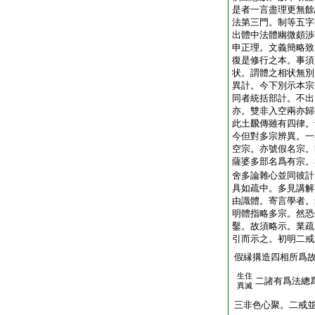
是者一言盡理更無餘
法第三門。制等五字
出體中法體幽微頗渉
申正理。文義簡略致
復是修行之本。事須
状。謂體之相状無別
異計。今下別示本宗
同者統括部計。不出
亦。雙非入空兩亦歸
此土飜傳雖有四律。
今但對多宗辨異。一
空宗。亦號假名宗。
薩婆多部名爲有宗。
舍多論雜心並同彼計
具如疏中。多見講解
由識體。寄言學者。
明體指略多宗。然恐
鑿。故須略示。業疏
引而示之。初明二戒
假縁搆造四相所爲
生住
二諸有爲法總
異滅
三非色心聚。二戒