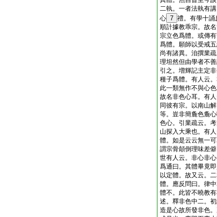
二執。一者法執有講
心
7
禮。有學十誦
順計據教乖宗。故名
宗立色爲體。或傳有
爲體。願師以受戒五
尚有諸異。洎撰業疏
理坦然但由學者不善
引之。増輝記主定非
種子爲體。有人云。
此一類無作不與心色
故名非色心耳。有人
同彼有宗。以南山解
等。豈非簡麁色麁心
色心。引業疏云。考
山探入大乘也。有人
體。如是云云無一可
謂宗骨顛倒理味差僻
世有人云。非心非心
爲通曰。其體畢竟即
以定體。故又云。二
體。應反問曰。律中
體不。此皆不曉教有
述。釋非色中二。初
造是心故所發非色。