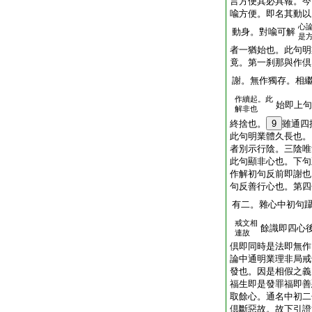
言方便其必具報。今
喩方便。即名其動以
心
動身。對喩可解
是
者一猶始也。此句明
竟。第一刹那與作倶
謝。無作獨存。相
作續起。此
始即上句
解非也
終捨也。
9
雖通四
此句明業體久長也。
者別示行陰。三陰唯
此句顯非心也。下句
作解初句反前即謝也
句反善行心也。第四
有二。雜心中初句
戒文相
餘識即四心
連故
倶即同時是法即無作
論中通明業理非局戒
發也。因是相假之義
福生即是發罪福即善
取餘心。通名中初二
倶斷惡故。故下引證