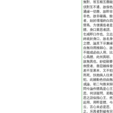
無對。答五根五塵能
倶對互不通。故假色
通縁一切塵。故即非
非色。故非礙義。餘
者。始於壇場終白四
營爲。方便搆造者是
體。身口業思者謂。
乞戒即口作也。立志
終統於身口。故名身
之體。論其下示兼縁
自無功用推歸心。故
不能成必由人用。比
心爲體。此何異耶。
故無異也。鈔從顯要
例受者。善惡雖殊發
差不至果本。又不犯
而死。扶抱病人往來
犯。此雖動色但由無
成論。初二句推末歸
問今論作體爲是心王
思。何須疑問。若觀
思之語似指心王。然
起用。用即是體。今
云。言心未必是思。
之。斥異者對破有宗