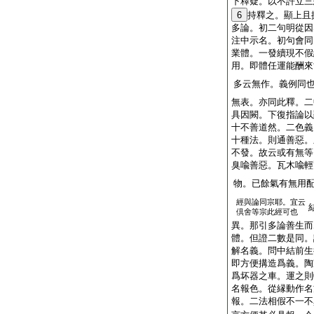
下釋疑。以不許立三
6
持釋之。顯上且
多論。初二句明從因
注中示名。初句會同
業體。一發續現不假
用。即體任運能酬來
多云無作。義例同
無表。亦同此釋。二
具因闕。下復指論以
十不善道然。二色義
十種法。則通善惡。
不發。故云或有無等
臭喩善惡。瓦木喩輕
物。已餘氣有無用
經與論同宗耶。宜云
倶舍等宗此經可也
異。那引多論善生而
體。但證二數是同。
解名義。問中結前生
即方便搆造爲義。陶
爲坏器之車。運之則
名報色。從縁動作名
報。二法相假不一不