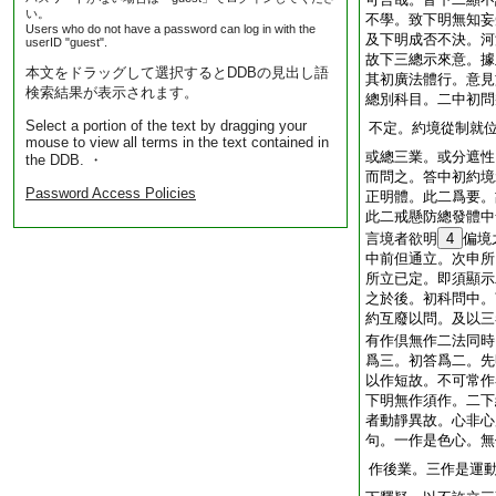
い。
不學。致下明無知妄
Users who do not have a password can log in with the
及下明成否不決。河
userID "guest".
故下三總示來意。據
本文をドラッグして選択するとDDBの見出し語
其初廣法體行。意見
検索結果が表示されます。
總別科目。二中初問
Select a portion of the text by dragging your
不定。約境從制就
mouse to view all terms in the text contained in
或總三業。或分遮性
the DDB. ・
而問之。答中初約境
Password Access Policies
正明體。此二爲要。
此二戒懸防總發體中
言境者欲明
4
偏境
中前但通立。次申所
所立已定。即須顯示
之於後。初科問中。
約互廢以問。及以三
有作倶無作二法同時
爲三。初答爲二。先
以作短故。不可常作
下明無作須作。二下
者動靜異故。心非心
句。一作是色心。無
作後業。三作是運