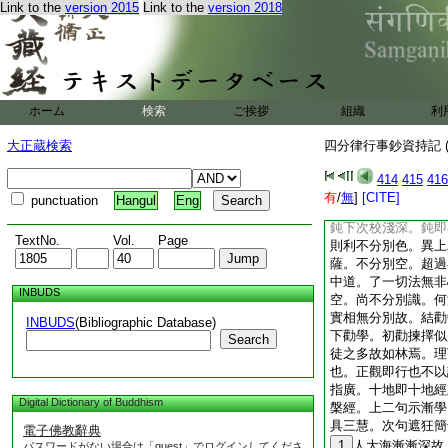
Link to the
version 2015
Link to the
version 2018
云縱有等。準下判位
方許行之。地前三賢
可僣濫。涅槃初明持
遮性等持故云無別。
喩菩薩。羅刹喩三毒
初依經判須至八地。
ホーム
検索
ご挨拶
組織
利
相作意功用不能動故
由事極難恐有倚濫。
大正蔵検索
四分律行事鈔資持記 (
下次會論文。淨心即
心淨離諸垢染故。次
414
415
416
大小。小據觀智。大
有
/
無
]
[CITE]
punctuation
Hangul
Eng
乘。故且一往通收大
鈍下次校淺深。鈍即
TextNo.
Vol.
Page
則利不分別色。異上
薩。不分別空。超過
中道。了一切法無非
INBUDS
空。尚不分別識。何
實相無分別故。結勸
INBUDS
(Bibliographic Database)
下勸學。初勸揀擇似
Search
徒之多故如林焉。理
也。正觀即行也不以
指廣。十地即十地經
Digital Dictionary of Buddhism
槃經。上二句示漸學
具三慧。次句遮狂簡
電子佛教辭典
1
人大海漸漸深故
パスワードがない場合は「guest」でログインしてくださ