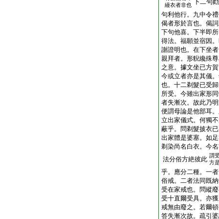
下二句勸
縵衣者非也
句利他行。九中令禮
偈者形於言也。偈詞
下句他喜。下半即所
得法。福願並宿因。
謝證明也。在下坐者
親拜者。形貎纔殊尊
之意。據文坐已方賀
今或立者亦是其儀。
也。十二剃髮已受歸
所受。今雖出家形同
者失漸次。故此乃明
便謂母論是他部耳。
立出家儀式。何獨不
蔽乎。問剃髮披衣已
出家體是婆塞。如足
剃染尚名白衣。今名
謂
法分俗方絶彼此
方
乎。應分二種。一者
俗戒。二者法同既納
受在家戒也。問縱廢
受十直爾受具。亦獲
戒無由廢之。若爾頓
答失漸次故。疏引婆