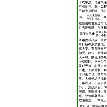
下次準決。僧受既遍
可相例也。五中二釋
五徳中福田經。佛告
由具此五徳。
福田
今
能生世福故
厭塵俗出世聖道常懷
性志絶奢靡。形服相
彼經及羯
死而有己也
四。今鈔
道兩捨親疏故。適音
奉行極教兼濟於他。
家大要。五衆齊奉不
初受。疏云。斯徳始
天師範。故使誦持無
中初指同。不同俗者
及戒天施。名爲六念
以也。五衆通制不唯
干即生年也。某年等
意。大僧但記得戒時
二年以分上下故須雙
外計。業疏續云。佛
濟形。道取濟神。故
也。要修離著爲本。
故須破之。二中疏云
有本因。諸衆生有