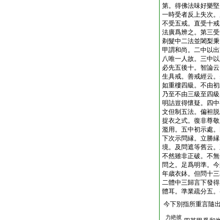
第。得佛法味好樂堅
一時受者反上失次。
不受五戒。直受十戒
法廣爲辨之。第三受
剃髮中二法並闍梨秉
甲謂和尚。二中以出
八唯一人故。三中以
必先五後十。智論云
生具戒。善戒經云。
如重樓四級。不由初
乃至不由三級至四級
明詰豈得懷疑。四中
文但制五法。偏袒脱
捉衣之式。復非尊敬
濫用。五中初示處。
下次示問縁。立勝縁
境。及問遮等舊云。
不然雖非正破。不無
問之。足爲明準。今
年歳衣鉢。但問十三
二體中三歸言下發得
體耳。準業疏分五。
今下別指所重言隨
力絶彼