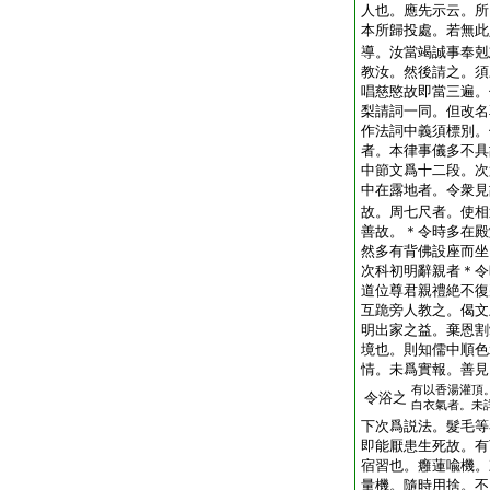
人也。應先示云。所
本所歸投處。若無此
導。汝當竭誠事奉剋
教汝。然後請之。須
唱慈愍故即當三遍。
梨請詞一同。但改名
作法詞中義須標別。
者。本律事儀多不具
中節文爲十二段。次
中在露地者。令衆見
故。周七尺者。使相
善故。＊令時多在殿
然多有背佛設座而坐
次科初明辭親者＊令
道位尊君親禮絶不復
互跪旁人教之。偈文
明出家之益。棄恩割
境也。則知儒中順色
情。未爲實報。善見
有以香湯灌頂
令浴之
白衣氣者。未
下次爲説法。髮毛等
即能厭患生死故。有
宿習也。癰蓮喩機。
量機。隨時用捨。不