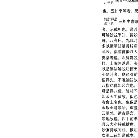
四某甲爲和
此是也
也。五如來等者。
前所歸是
三相中盡
眞正也
者。示戒相也。是沙
可解餘並準知。從殺
舞。八高床。九非時
多以衆華結鬘貫於肩
疏云。倡謂俳優以人
奏樂者也。次科爲説
輕。山喩無以過。海
以是無漏解脱功徳出
令隨時者。應須引前
悟爲先。不唯誦語故
八指約佛即尺六也。
母是爲八種。隨相即
即金天生黄故。似色
者會上名也。生像是
金銀全是漢語。重疊
云華梵。循古爲言。
漢地故也。四中前準
具云大小持戒犍度。
沙彌持戒同相。彼明
次準二律即是戒本。