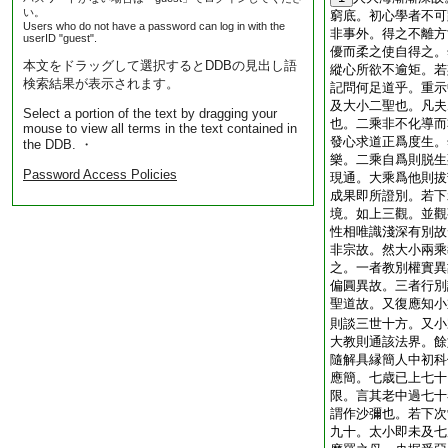
い。
窮底。初心學者不可
Users who do not have a password can log in with the
非事外。得之不離方
userID "guest".
優而柔之使自得之。
本文をドラッグして選択するとDDBの見出し語
縱心所欲不逾矩。若
検索結果が表示されます。
記問何足道乎。重示
及大小二聖也。凡夫
Select a portion of the text by dragging your
也。二乘非不化導而
mouse to view all terms in the text contained in
發心求道正爲度生。
the DDB. ・
樂。二乘自爲則脱生
Password Access Policies
現通。大乘爲他則拔
成果即所證別。若下
境。如上三觀。並觀
性相唯識淺深有別故
非宗故。然大小兩乘
之。一者教別權實異
偏圓異故。三者行別
聖道故。又復應知小
則談三世十方。又小
大教則通該法界。餘
隨解具縁簡人中初科
應簡。七歳已上七十
限。言其老中過七十
謂作沙彌也。若下次
九十。太小即未及七