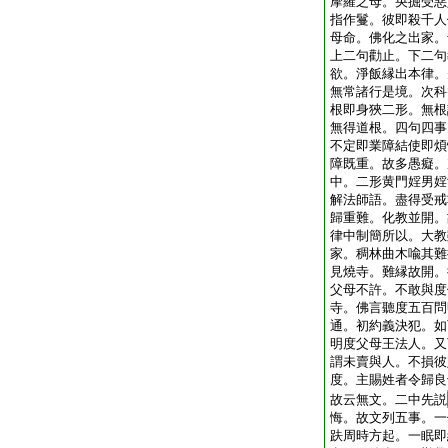
摩羅之母。央掘受惡
指作鬘。彼即殺千人
母命。佛化之出家。
上二句勸止。下二句
欲。淨飯縁出本律。
無常諸行是境。次科
根即身狹二形。無根
無得道根。四句四事
不定即業障結使即煩
障既重。故多愚癡。
中。二形黄門婬男婬
解法師語。盡得受戒
歸重難。化教並開。
律中制簡所以。大教
家。稠林曲木喩其難
見燒寺。難縁故開。
父母不許。不敢與度
寺。佛言聽度五百問
通。初約義決犯。如
明度父母王法人。又
謂未賣與人。不損彼
度。主賜姓者令歸良
故云無文。二中先説
悔。故文列五事。一
趺周時方起。一眠即