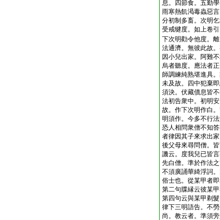
息。四節食。五勤學
雨寒熱飢渇毒蟲惡言
分初制多畜。次明乞
受戒犍度。如上卷引
下次明勸令他度。離
法通濟。無彼此故。
因小兒出家。阿難不
烏者聽度。應法者正
師調練純熟堪進具。
未及故。四中犯棄即
須決。伏藏債息皆不
法初告衆中。初明安
故。作下次明作白。
明須作。今多不行法
恐人相問衆僧不知答
者律因其子來求出家
後父母來尋問僧。皆
譏云。度我兒已皆言
先白僧。準於作法之
不須廣誦華綺浮詞。
俗士也。從某甲者即
第二句牒縁云彼某甲
第四句云與某甲剃髮
律下三明語告。不勞
尚。教云者。準須旁