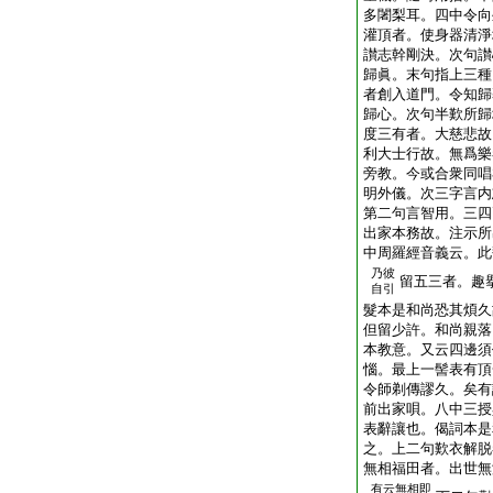
多闍梨耳。四中令向
灌頂者。使身器清淨
讃志幹剛決。次句讃
歸眞。末句指上三種
者創入道門。令知歸
歸心。次句半歎所歸
度三有者。大慈悲故
利大士行故。無爲樂
旁教。今或合衆同唱
明外儀。次三字言内
第二句言智用。三四
出家本務故。注示所
中周羅經音義云。此
乃彼
留五三者。趣
自引
髮本是和尚恐其煩久
但留少許。和尚親落
本教意。又云四邊須
惱。最上一髻表有頂
令師剃傳謬久。矣有
前出家唄。八中三授
表辭讓也。偈詞本是
之。上二句歎衣解脱
無相福田者。出世無
有云無相即