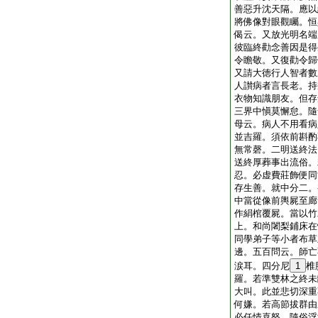
善惡升沈天隔。應以
將佛像對眼觀矚。恒
偈云。又放光明名端
彼臨終勸念善因是得
令瞻敬。又復勸令歸
又請大徳行人智者數
人讃病者言長老。持
衣物知識朋友。但存
三界中愼莫懈怠。隨
母云。病人不用看病
並吉羅。須依前斟酌
無常磬。二明送終法
送終厚葬事出流俗。
忍。必虚費莊飾便同
存生善。就中分二。
中當從像前輿屍至廊
作絹棺覆屍。當以竹
上。和尚闍梨鋪床在
同學弟子等小者布草
邊。五百問云。師亡
涙耳。四分尼
1
椎
羅。若準雙林之終未
大叫。此並悲切深重
何嫌。若高節拔群由
必任情喜怒。隨俗浮