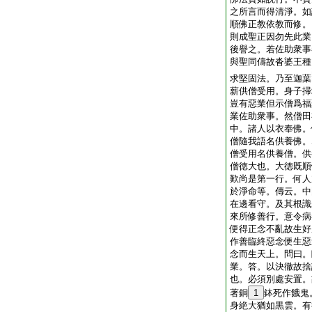
之所言而得清淨。如
順佛正教依教而修。
則成聖正因勿先此業
後譽之。若佐助衆事
與聖同儔故沓婆王種
求堅固法。乃至迦葉
薪供僧受用。身子掃
豈有惡業但示僧爲福
業佐助衆事。然僧田
中。諸人以衣奉佛。
僧隨我語名供養佛。
僧受用名供養僧。供
僧徳大也。大徳既順
歎尚是第一行。何人
於淨命等。傳云。中
在邊看守。及其根識
來所修善行。意令病
便得正念不亂故生好
作善臨終惡念便生惡
念而生天上。問曰。
業。答。以決徹故捨
也。必須別處安置。
著銅
1
鉢死作餓鬼
身絶大猶如黒雲。有