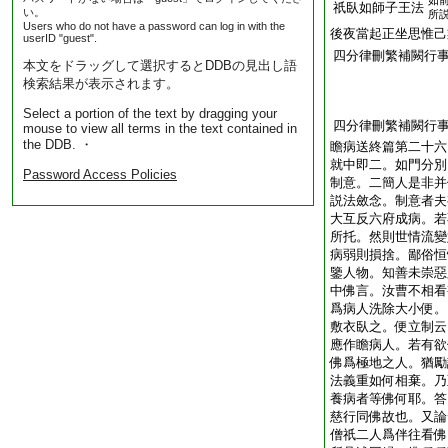
如
祇臥如師子王法
い。
所
Users who do not have a password can log in with the
後夜當起正坐思惟己
userID "guest".
四分律刪繁補闕行
本文をドラッグして選択するとDDBの見出し語
検索結果が表示されます。
Select a portion of the text by dragging your
四分律刪繁補闕行
mouse to view all terms in the text contained in
the DDB. ・
瞻病送終篇第二十六
就中即二。如門分別
Password Access Policies
制意。二簡人是非并
説法斂念。制意者夫
大互反六府成病。若
所托。然則世情流變
病弱則損捨。鄙俗恒
鑒人物。知善未崇惡
中佛言。汝曹不相看
爲病人洗除大小便。
敷衣臥之。便立制云
應作瞻病人。若有欲
佛爲極地之人。猶勵
法義重如何相棄。乃
養病者等佛何耶。答
慈行同佛故也。又論
僧祇二人爲伴往看佛