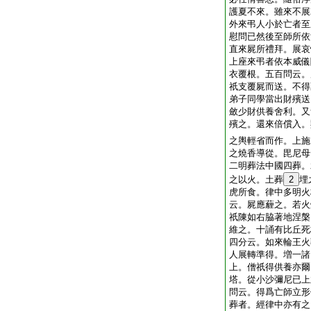
護夏不來。雖來不展
外來弔人小於亡者至
慰問已然後至師所依
直來屍所禮拜。展哀
上座來弔者依本威儀
衣覆根。五百問云。
祇支覆屍而送。不得
弟子同學當出財殯送
斂少財供養舍利。又
殯之。還來倍償入。
之輿輕省而作。上施
之燒香導從。毘尼母
二明葬法中國四葬。
之以火。土葬
2
埋
虎所食。律中多明火
云。屍應薶之。若火
祇陳如右脇著地涅槃
維之。十誦有比丘死
四分云。如來輪王火
人展轉準得。増一諸
上。僧祇得供養亦爾
塔。從小沙彌尼已上
問云。得爲亡師立形
葬者。經律中亦有之