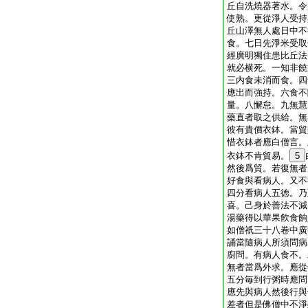
丘自洗燒器著水。令
使熟。更從淨人受持
丘山澤無人處日中不
食。七日先淨米受取
經廣明獨住患比丘法
就必横死。一知非饒
三内食未消而食。四
應出而強持。六食不
量。八懈怠。九無慧
藥直者取之供給。無
彼有貴價衣鉢。當貿
惜衣鉢者應白僧言。
衣鉢不肯貿易。
5
然後爲貿。若復無者
好食與看病人。又不
四分看病人五徳。乃
喜。己身於善法不減
湯藥得以華果飮食餉
如僧祇三十八卷中廣
誦當隨病人所須問病
廚問。有病人食不。
無者當爲外求。應從
五分毎到行粥時應問
應先與病人然後行與
差者但是佛僧中不淨