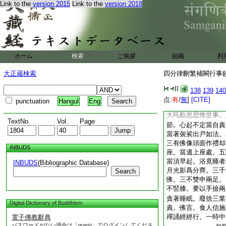
申一足。五不上足。
Link to the
version 2015
Link to the
version 2018
不手前據。三不肘據
以手拄頬。毘尼母云
整服。加趺而坐儀用
劫身不動搖。觀者無
亦爾。不宜寛縱
云
ホーム
検索
ご挨拶
組織
利
十誦聽法時上座來不
若和上阿闍梨恭敬故
大正蔵検索
四分律刪繁補闕行事鈔 
乃至聽法不得與沙彌
衣同床坐。大比丘三
138
139
140
欲上床有七。一當徐
点:
有
/
無
]
[CITE]
punctuation
Hangul
Eng
三不使床有聲。四不
大吒歎息思惟世事。
TextNo.
Vol.
Page
節。心起不定當自責
當著袈裟出戸如法。
三有佛像頭面作禮却
INBUDS
座。當遺上座處。五
當須早起。浴竟睡者
INBUDS
(Bibliographic Database)
月光影爲分齊。三千
Search
佛。三不雙申兩足。
不竪膝。要以手撿兩
貪著睡眠。廢捨三業
Digital Dictionary of Buddhism
責。佛言。食人信施
禪誦經經行。一時中
電子佛教辭典
パスワードがない場合は「guest」でログインしてくださ