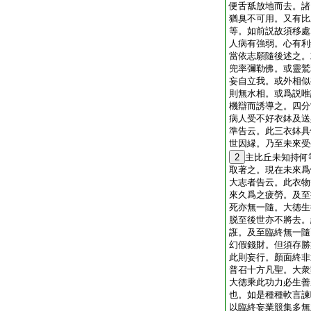
便舌舐放地而去。諸
猶臭不可用。又有比
等。如前説故須移處
人病有強弱。心有利
當依志願隨後述之。
兜率彌勒佛。或靈鷲
妄自立我。或外相似
則無水相。或爲説唯
機辯而誘導之。四分
病人受不好衣鉢及送
準告云。此三衣鉢具
世因縁。乃至未來受
2
主比丘未知持何
取著之。現在未來爲
大志者告云。此衣物
來久爲之疲勞。及至
死亦無一隨。大徳生
脱至後世亦不將去。
誑。及至臨終無一隨
幻假錢財。但須存勝
此則妄行。顏面終非
普召十方凡聖。大衆
大徳乘此功力必生善
也。如是種種軟言諫
以臨終妄業競集多無