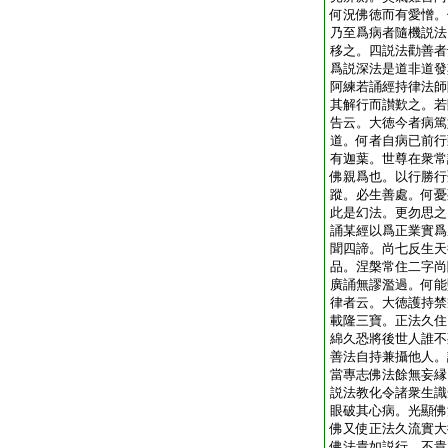
何況佛徳而有愛憎。
乃至爲病者隨機説法
移之。四説法勸善者
爲説深法是道非道發
阿練若誦經持律法師
其解行而讃歎之。若
告云。大徳今者病篤
道。何者自病已前行
有迦葉。世尊在衆常
佛親爲也。以行勝行
蹤。必生善處。何憂
此是幻法。更勿思之
誦某經以爲正業實爲
聞四諦。尚七反生天
品。涅槃常住二字尚
廣誦無謬濫過。何能
律者云。大徳護持禁
載隆三寶。正法久住
綿久恐將後世人誰不
善法自持兼攝他人。
當專志佛法餘無妄縁
説法教化令諸衆生識
眼破其心病。光顯佛
佛又使正法久流實大
佛法貴如説行。不貴