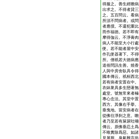
得服之。善生經瞻病
出求之。不得者貸三
之。五百問云。看病
所須不問病者。或問
者應償。不還犯重比
而作福徳。若不即有
摩得伽云。不淨膏肉
病人不能至大小行處
便。若不能者屋中安
作孔便器著下。不得
所。僧祇若大徳病應
道俗問訊生善。燒香
人與中房舍臥具令得
國本傳云。祇桓西北
若有病者安置在中。
衣鉢衆具多生戀著無
處堂。號無常來者極
專心念法。其堂中置
西方。其像右手擧。
垂曳地。當安病者在
從佛往淨刹之意。瞻
者乃至若有屎尿吐唾
傳云。原佛垂忍土爲
不唯糞除爲惡。如諸
見屏厠。臭氣難言尚