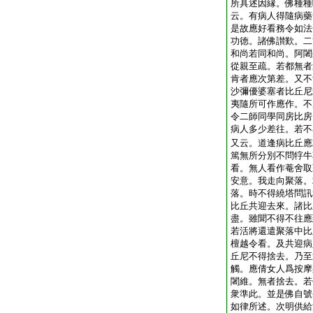
所具述因縁。佛種種
云。有病人得隨病藥
是故應好看務令如法
功徳。諸佛讃歎。二
和尚若同和尚。阿闍
從親至疏。若都無者
肯者應次第差。又不
沙彌優婆塞者比丘尼
夷隨所可作應作。不
令二師同學同房比房
病人多少差往。若不
又云。道逢病比丘應
篤無所分別不問牸牛
看。無人看作菴舍取
安意。我走向聚落。
落。時不得繞塔問訊
比丘共迎去來。諸比
盡。雖聞不得不往應
若活將還遣聚落中比
檀越令看。及共迎病
丘尼不得捨去。乃至
觸。應倩女人爲按摩
闍維。無者捨去。若
衆準此。並是佛自號
如律所述。次明供給