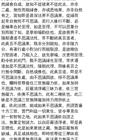
:
然縁會自成。故知不從彼來不從此去。亦非
:
二處。無性而能縁會。亦成悉地果。亦非自然
:
有之。當知即是甚深法界不思議果。從縁而
:
起常自無性不可思議。若行人修行不斷。必
:
是極果合於至理。如是至理。不可以思量分
:
別而能了知。是擧前喩勸信也。是故善男子。
:
隨順通達不思議法性。常不斷絶眞言道者。
:
此眞言不思議果。既非分別能知。亦非隨力
:
分。有著行處小對治行而能取證。是故唯信
:
力堅固者。乃能入之。故先擧喩。次更明至理。
:
勸令依於此門。觀不思議縁生至理。常求通
:
達如是不思議法性。隨順此理。而修眞言之
:
行無令間斷。自然成佛也。此眞言道。即是不
:
可思議法生處。由不思議因故。得不思議果
:
也。爾時世尊復住三世無礙力依。如來加持
:
不思議力依。莊嚴清淨藏三昧力者。依三世
:
無礙力。依佛不思議力。此有二種依也。此三
:
昧是不思議三世無障礙加持力用所依止
:
處。依此法體。能成如來不思議業。所謂普遍
:
十方三世。普門利益一切衆生。皆令畢竟住
:
於一初智智之地。此如來不思議依自證之
:
法。無量定智諸力。以自莊嚴清淨者。即是眞
:
言體也。此是如來衆徳之藏。無盡莊嚴無有
:
缺減。具足成就相也。即時世尊從三摩鉢底
:
中。出無盡界無盡語表。依法界力無等力正