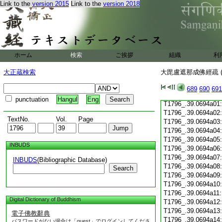
Link to the
version 2015
Link to the
version 2018
T1796_.39.0693c19
T1796_.39.0693c20
T1796_.39.0693c21
T1796_.39.0693c22
T1796_.39.0693c23
T1796_.39.0693c24
ホーム
検索
ご挨拶
組織
利
T1796_.39.0693c25
T1796_.39.0693c26
大正蔵検索
大毘盧遮那成佛經疏 (
T1796_.39.0693c27
T1796_.39.0693c28
689
690
691
T1796_.39.0693c29
punctuation
Hangul
Eng
T1796_.39.0694a01
T1796_.39.0694a02
TextNo.
Vol.
Page
T1796_.39.0694a03
T1796_.39.0694a04
T1796_.39.0694a05
INBUDS
T1796_.39.0694a06
T1796_.39.0694a07
INBUDS
(Bibliographic Database)
T1796_.39.0694a08
Search
T1796_.39.0694a09
T1796_.39.0694a10
T1796_.39.0694a11
Digital Dictionary of Buddhism
T1796_.39.0694a12
T1796_.39.0694a13
電子佛教辭典
T1796_.39.0694a14
パスワードがない場合は「guest」でログインしてくださ