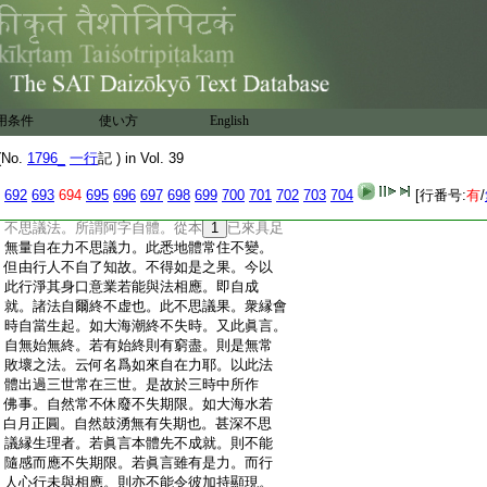
:
普周法界大作佛事耶。是故當生信心。信此
:
威徳力用眞實不虚也。彼持誦者未得悉地
:
以來。當疑心定有此事爲定無耶。如此不思
:
議果。
8
若以心量爲分別之。終無得理。爲除
:
此疑説前喩。然此眞言威力。不從眞言中出。
:
不在持誦者處。亦不入彼所加持者身口。推
用条件
使い方
English
:
求性相了不可得。而能作一切事隨應曲成
:
此即甚深縁起。法性從衆縁有。如彼水月鏡
No.
1796_
一行
記 ) in Vol. 39
:
像。不可思議縁起也。善男子眞言加持力故。
:
法爾而生無所過越。以三昧不越故者。所謂
692
693
694
695
696
697
698
699
700
701
702
703
704
[行番号:
有
/
:
眞言悉地本來成就。何以故。如來現證如是
:
不思議法。所謂阿字自體。從本
1
已來具足
:
無量自在力不思議力。此悉地體常住不變。
:
但由行人不自了知故。不得如是之果。今以
:
此行淨其身口意業若能與法相應。即自成
:
就。諸法自爾終不虚也。此不思議果。衆縁會
:
時自當生起。如大海潮終不失時。又此眞言。
:
自無始無終。若有始終則有窮盡。則是無常
:
敗壞之法。云何名爲如來自在力耶。以此法
:
體出過三世常在三世。是故於三時中所作
:
佛事。自然常不休廢不失期限。如大海水若
:
白月正圓。自然鼓湧無有失期也。甚深不思
:
議縁生理者。若眞言本體先不成就。則不能
:
隨感而應不失期限。若眞言雖有是力。而行
:
人心行未與相應。則亦不能令彼加持顯現。