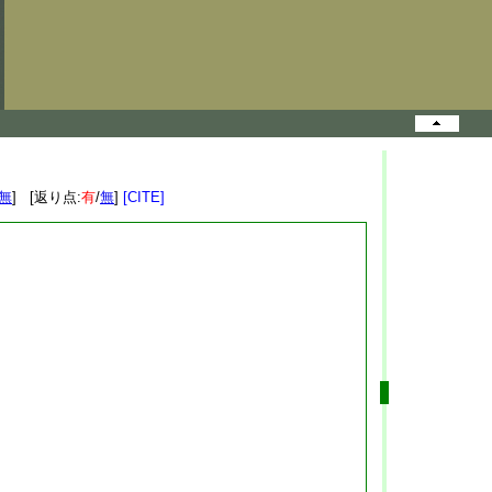
無
] [返り点:
有
/
無
]
[CITE]