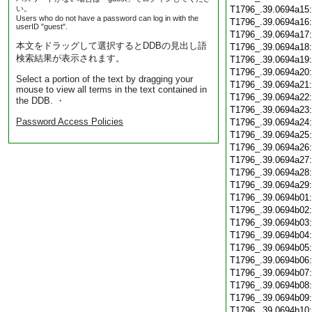
い。
T1796_.39.0694a15
Users who do not have a password can log in with the
T1796_.39.0694a16
userID "guest".
T1796_.39.0694a17
本文をドラッグして選択するとDDBの見出し語
T1796_.39.0694a18
検索結果が表示されます。
T1796_.39.0694a19
T1796_.39.0694a20
Select a portion of the text by dragging your
T1796_.39.0694a21
mouse to view all terms in the text contained in
T1796_.39.0694a22
the DDB. ・
T1796_.39.0694a23
Password Access Policies
T1796_.39.0694a24
T1796_.39.0694a25
T1796_.39.0694a26
T1796_.39.0694a27
T1796_.39.0694a28
T1796_.39.0694a29
T1796_.39.0694b01
T1796_.39.0694b02
T1796_.39.0694b03
T1796_.39.0694b04
T1796_.39.0694b05
T1796_.39.0694b06
T1796_.39.0694b07
T1796_.39.0694b08
T1796_.39.0694b09
T1796_.39.0694b10