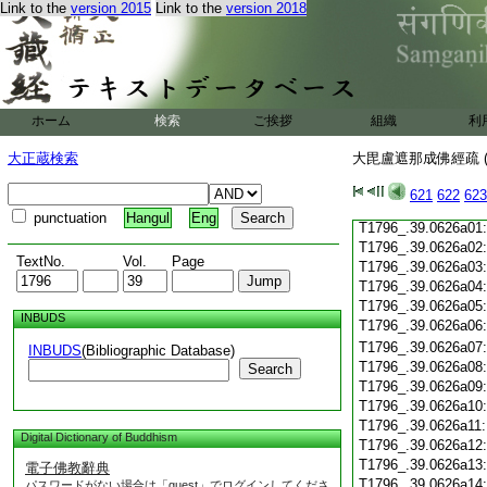
Link to the
version 2015
Link to the
version 2018
T1796_.39.0625c19
T1796_.39.0625c20
T1796_.39.0625c21
T1796_.39.0625c22
T1796_.39.0625c23
T1796_.39.0625c24
ホーム
検索
ご挨拶
組織
利
T1796_.39.0625c25
T1796_.39.0625c26
大正蔵検索
大毘盧遮那成佛經疏 (
T1796_.39.0625c27
T1796_.39.0625c28
621
622
623
T1796_.39.0625c29
punctuation
Hangul
Eng
T1796_.39.0626a01
T1796_.39.0626a02
TextNo.
Vol.
Page
T1796_.39.0626a03
T1796_.39.0626a04
T1796_.39.0626a05
INBUDS
T1796_.39.0626a06
T1796_.39.0626a07
INBUDS
(Bibliographic Database)
T1796_.39.0626a08
Search
T1796_.39.0626a09
T1796_.39.0626a10
T1796_.39.0626a11
Digital Dictionary of Buddhism
T1796_.39.0626a12
T1796_.39.0626a13
電子佛教辭典
T1796_.39.0626a14
パスワードがない場合は「guest」でログインしてくださ