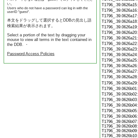
い。
T1796_.39.0626a15
Users who do not have a password can log in with the
T1796_.39.0626a16
userID "guest".
T1796_.39.0626a17
本文をドラッグして選択するとDDBの見出し語
T1796_.39.0626a18
検索結果が表示されます。
T1796_.39.0626a19
T1796_.39.0626a20
Select a portion of the text by dragging your
T1796_.39.0626a21
mouse to view all terms in the text contained in
T1796_.39.0626a22
the DDB. ・
T1796_.39.0626a23
Password Access Policies
T1796_.39.0626a24
T1796_.39.0626a25
T1796_.39.0626a26
T1796_.39.0626a27
T1796_.39.0626a28
T1796_.39.0626a29
T1796_.39.0626b01
T1796_.39.0626b02
T1796_.39.0626b03
T1796_.39.0626b04
T1796_.39.0626b05
T1796_.39.0626b06
T1796_.39.0626b07:
T1796_.39.0626b08:
T1796_.39.0626b09:
T1796_.39.0626b10