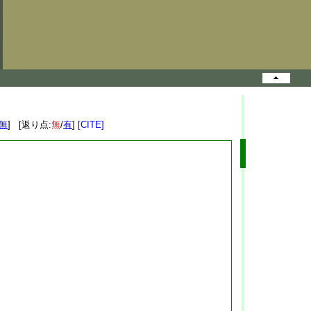
無
] [返り点:
無
/
有
]
[CITE]