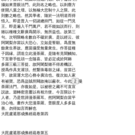
:
攝如來普眼法門。此則名之略也。以刹塵方
:
便開八葉之壇。以無極大悲制十人之限。此
:
則數之略也。然其學者。隨於一法明道而得
:
悟入。即是普入一切諸總持門。如從一門見
:
王。即是遍入千門萬戸。若不能如説而行。則
:
雖以種種文辭廣爲開示。無所益也。故第三
:
句。次明限略名數自不礙於廣。是以經云。彼
:
阿闍梨亦當以大悲心。立如是誓願。爲度無
:
餘衆生界故。應當攝受無量衆生。作菩提種
:
子因縁。謂造立此漫荼羅。是隨有見聞觸知。
:
下至擧手低頭一念隨喜。皆必定成於阿耨
:
多羅三藐三菩提。故阿闍梨雖不得差機誤。
:
授爲作具支灌頂。然繋珠毒鼓之縁。豈當已
:
乎。故當運大悲心務令廣洽也。復次如人家
:
有祕寶。恐爲盜賊所闚故掩以蔽衣。今此
2
曼
:
荼羅法門。亦復如是。以祕密之藏不可直宣
:
説故。迴轉密意覆以有相方便。今言限以十
:
人者。乃是世諦漫荼羅耳。然阿闍梨自當平
:
治心地。畫作大悲漫荼羅。普眼度人多多益
:
善。勿得如言而解也
:
大毘盧遮那成佛經疏卷第四
:
大毘盧遮那成佛經疏卷第五