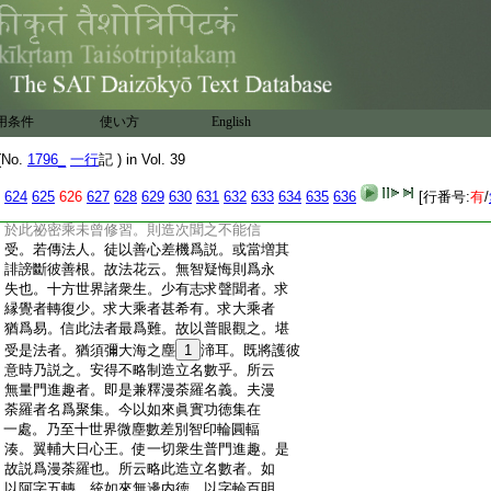
:
悉有佛性。彼生善根相續不斷。當至無上菩
:
提。是名有餘記也。我本爲此等衆生。來成等
:
正覺。況今所願
7
以滿。開衆生自心之寶。如
:
其本性而給與之。當有何限耶。且據惡世弘
:
經淺行之一迹。故云一期法事劑至十人耳。
:
從此以下第二句。即釋此限人簡衆所由。經
用条件
使い方
English
:
云。祕密主無大乘宿習。未曾思惟眞言乘行。
:
彼不能少分見聞歡喜信受。又金剛薩埵若
No.
1796_
一行
記 ) in Vol. 39
:
彼有情。昔於大乘眞言乘道無量門進趣。以
:
曾修行。爲彼等故。限此造立名數者。此意云。
624
625
626
627
628
629
630
631
632
633
634
635
636
[行番号:
有
/
:
若諸衆生。未曾於過去無量佛所久種善根。
:
於此祕密乘未曾修習。則造次聞之不能信
:
受。若傳法人。徒以善心差機爲説。或當増其
:
誹謗斷彼善根。故法花云。無智疑悔則爲永
:
失也。十方世界諸衆生。少有志求聲聞者。求
:
縁覺者轉復少。求大乘者甚希有。求大乘者
:
猶爲易。信此法者最爲難。故以普眼觀之。堪
:
受是法者。猶須彌大海之塵
1
渧耳。既將護彼
:
意時乃説之。安得不略制造立名數乎。所云
:
無量門進趣者。即是兼釋漫荼羅名義。夫漫
:
荼羅者名爲聚集。今以如來眞實功徳集在
:
一處。乃至十世界微塵數差別智印輪圓輻
:
湊。翼輔大日心王。使一切衆生普門進趣。是
:
故説爲漫荼羅也。所云略此造立名數者。如
:
以阿字五轉。統如來無邊内徳。以字輪百明。