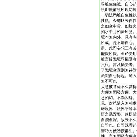
界離生住滅。自心起
説即廣前説所現幻境
一切法悉離自生性執
性執。今總略云自性
之如空中雲。如旋火
如水中月如夢所見。
境本無内外。見有内
所成。是不離自心。
盡。此即妄想三有苦
能觀所觀。至於受用
離言於識境界攝受者
六根。言及攝受者。
了識境空寂則無待對
藏識自心得起。隨入
無不可也
大慧彼菩薩不久當得
方便無開發方便。大
悉如幻。不勤因縁。
見。次第隨入無相處
昧境界 法界平等本
悟之爲涅槃。迷悟雖
自淺至深。故云不久
自證也。自證既理起
善巧方便誘接群生。
性。言無開發方便者