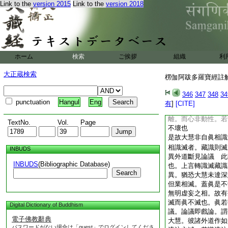
Link to the
version 2015
Link to the
version 2018
識。藏識是眞。轉識
體是一故不可言異。
無所分別故。不可言
滅眞顯。金爲莊嚴具
如是大慧。轉識藏識
若不異者。轉識滅藏
ホーム
検索
ご挨拶
組織
利
不滅 此明法非一異
異者。彼無明風熏動
大正蔵検索
楞伽阿跋多羅寶經註解 
縁則墮常見。然藏識
也。若不異者。轉識
346
347
348
34
見。然藏識眞相終不
punctuation
Hangul
Eng
有
]
[CITE]
心。因無明風動。心
離。而心非動性。若
TextNo.
Vol.
Page
不壞也
是故大慧非自眞相識
相識滅者。藏識則滅
INBUDS
異外道斷見論議 此
INBUDS
(Bibliographic Database)
也。上言轉識滅藏識
Search
異。猶恐大慧未達深
但業相滅。蓋眞是不
無明虚妄之相。故有
滅而眞不滅也。眞若
Digital Dictionary of Buddhism
議。論議即戲論。謂
電子佛教辭典
大慧。彼諸外道作如
パスワードがない場合は「guest」でログインしてくださ