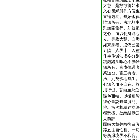
大慧。是故欲得如來
入心因縁所作方便生
直進觀察。無始虚僞
惟無所有。佛地無生
到無開發行。如隨衆
之心。而以化身隨心
立。是故大慧。自悉
如來身者。必依己證
五陰十八界十二入種
作生住滅法虚妄分別
謂觀諸法唯心不渉餘
無所有。言虚僞過者
業道也。言三有者。
法。則契佛地無生。
心無入而不自在。故
用行也。菩薩至此位
隨色而轉。以微細智
彼心量説無量度門。
地。漸次相續建立法
種悉檀。故總結勸云
見前註
爾時大慧菩薩復白佛
識五法自性相。一切
等所縁境界不和合。