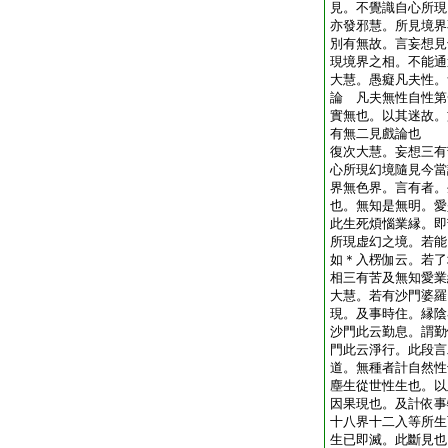
見。不覺識自心所現
亦發邪慧。所見境界
別有無故。言妄想見
現境界之相。不能通
大慧。愚癡凡夫性。
論 凡夫無性自性第
實無也。以其迷故。
有無二見戲論也
復次大慧。妄想三有
心所現幻境隨見今當
界無色界。言有者。
也。無知是無明。愛
此生死煩惱業縁。即
所現虚幻之境。若能
如＊入楞伽云。若了
相三有苦及無知愛業
大慧。若有沙門婆羅
現。及事時住。縁陰
沙門此云勤息。謂勤
門此云淨行。此段言
道。無種者計自然性
塵生從世性生也。以
因果現也。及計依事
十八界十二入等所生
生已即滅。此斷見也