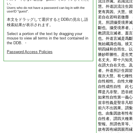
流注亦滅。若識流注
い。
慧。外道説流注生因
Users who do not have a password can log in with the
userID "guest".
更有異因。大慧。彼
若自在若時若微塵 
本文をドラッグして選択するとDDBの見出し語
見。所謂攝受境界滅
検索結果が表示されます。
斷也。攝受境界者。
教謂流注滅者。蓋言
Select a portion of the text by dragging your
mouse to view all terms in the text contained in
也。外道言滅是爲斷
the DDB. ・
無始藏識也哉。彼又
明四縁和合而生。以
Password Access Policies
勝妙即勝性。是生梵
名丈夫。即十六知見
在謂大自在天也。及
者。外道所計生因皆
復次大慧。有七種性
自性相性。自性大種
自性成性自性 此七
釋是凡非聖。恐非經
如來性自性第一義心
豈非性義是聖非凡耶
前六不出因果。謂集
也。由集因故有性有
自性者。謂四大種果
聖報。所謂色常等。
故有因有縁因親而縁