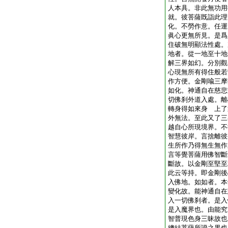
人本具。非此無功用
就。彼菩薩既詣此理
化。不勞作意。任運
眞心更無所見。是爲
住破無明顯法性處。
地者。從一地至十地
解三界如幻。分別觀
心現無所有得住般若
作方便。金剛喩三摩
如化。神通自在慈悲
切佛刹外道入處。離
轉身得如來身 上了
外無法。至此又了三
越自心所現境界。不
智慧彼岸。言捨離彼
生所作乃得無生無作
言等覺菩薩用佛智斷
斷故。以金剛至堅至
此云等持。即金剛後
入佛地。如如者。本
變化故。能神通自在
入一切佛刹者。是入
是入魔界也。由能究
智普現色身三昧故也
總結菩薩所證之果也