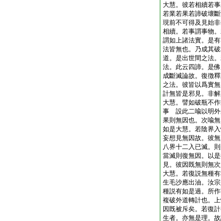
大慧。彼若相續若事
若業若果若諦破壞斷
現前不可得及見始非
相續。若事謂事物。
謂如上諸法實。是有
法皆無也。乃成其破
道。是出世間之法。
法。此云四諦。是佛
成斷滅論故。復徴釋
之法。彼皆以爲實無
計無皆是邪見。非解
大慧。譬如破瓶不作
事 設此二喩以明外
果則無因也。次喩無
如是大慧。若陰界入
妄想見無因故。彼無
八界十二入已滅。則
當滅則復無因。以是
見。彼因既無則無次
大慧。若復説無種有
生毛沙應出油。汝宗
種説有如是過。所作
複破外道轉計也。上
因既被斥矣。若復計
生者。亦無是理。故