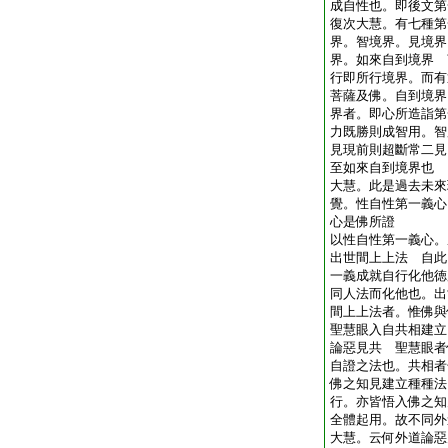
成自性也。即後文第
復次大慧。有七種第
界。智境界。見境界
界。如來自到境界 
行即所行境界。而有
菩薩及佛。自到境界
界者。即心所造詣第
力既勝則成智用。智
見現前則超斷常二見
至如來自到境界也
大慧。此是過去未來
覺。性自性第一義心
心是佛所證
以性自性第一義心。
出世間上上法 自此
一義成就自行化他徳
同人法而化他也。出
間上上法者。惟佛與
聖慧眼入自共相建立
論惡見共 聖慧眼者
自證之法也。共相者
佛之知見建立種種法
行。亦皆悟入佛之知
全體起用。故不同外
大慧。云何外道論惡