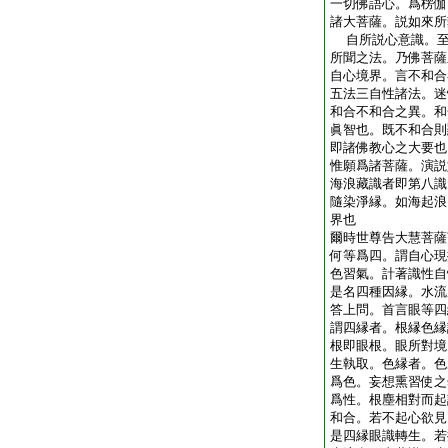
一切佛語心。爲楞伽
諸大菩薩。説如來所
自所説心意識。至
所聞之法。乃佛菩薩
自心境界。言不和合
五法三自性諸法。迷
和合不和合之異。和
眞智也。既不和合則
即諸佛教心之大要也
惟願爲諸菩薩。演説
海浪藏識者即第八識
隨染淨縁。如海起浪
界也
爾時世尊告大慧菩薩
何等爲四。謂自心現
色習氣。計著識性自
是名四種因縁。水流
答上問。首言眼等四
謂四縁者。根縁色縁
根即眼根。眼所對境
生執取。色縁者。色
爲色。妄想熏習使之
爲性。根塵相對而起
和合。若不起心欲見
是四縁眼識轉生。若