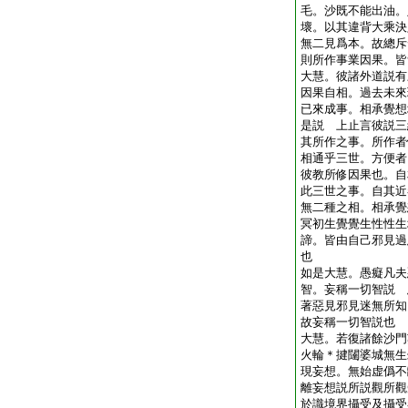
毛。沙既不能出油。
壞。以其違背大乘決
無二見爲本。故總斥
則所作事業因果。皆
大慧。彼諸外道説有
因果自相。過去未來
已來成事。相承覺想
是説 上止言彼説三
其所作之事。所作者
相通乎三世。方便者
彼教所修因果也。自
此三世之事。自其近
無二種之相。相承覺
冥初生覺覺生性性生
諦。皆由自己邪見過
也
如是大慧。愚癡凡夫
智。妄稱一切智説 
著惡見邪見迷無所知
故妄稱一切智説也
大慧。若復諸餘沙門
火輪＊揵闥婆城無生
現妄想。無始虚僞不
離妄想説所説觀所觀
於識境界攝受及攝受