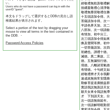
い。
經敬禮無欺誑敬禮解
Users who do not have a password can log in with the
捨纒蓋敬禮心清淨敬
userID "guest".
敬禮無塵習敬禮住勝
本文をドラッグして選択するとDDBの見出し語
十五頌請加令得。大
検索結果が表示されます。
菩薩請加令得。次一
半請色界天加。次二
Select a portion of the text by dragging your
八部加。次一頌請餘
mouse to view all terms in the text contained in
有情加。初中分三。
the DDB. ・
次三頌請加令得如來
Password Access Policies
佛及聲聞等辨。初中
一切菩薩請加。次四
初總也。讃禮十徳。
滅徳。異二乘故。三
徳。五無漏恒行徳。
境徳。八離諸習氣徳
有情徳。十句經文如
經敬禮辨才天令我辭
速成就無病常安隱壽
勤修菩提道廣饒益群
實語我説無誑語天女
願天女來令我語無滯
才 下別請天女。分
次一頌請無病延年。
次一頌請解明呪勤習
實求請加令得。五次