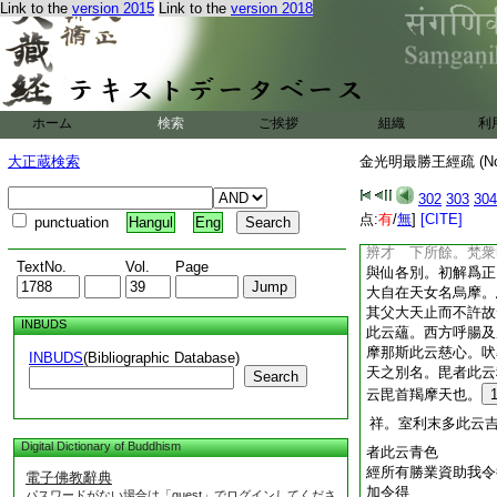
Link to the
version 2015
Link to the
version 2018
五差別。六無差別。
行。如辨中邊論第三
諦觀爲如病如癰如箭
爲八見。觀集爲結見
能離繋見。加上十一
經梵衆諸仙妙辨才大
ホーム
検索
ご挨拶
組織
利
天妙辨才摩那斯王妙
四大天王妙辨才善住
大正蔵検索
金光明最勝王經疏 (N
妙辨才吠率怒天妙辨
數天神妙辨才室唎天
302
303
304
妙辨才醯哩言辭妙辨
点:
有
/
無
]
[CITE]
punctuation
Hangul
Eng
哩底母妙辨才諸藥叉
辨才 下所餘。梵衆
TextNo.
Vol.
Page
與仙各別。初解爲正
大自在天女名烏摩。
其父大天止而不許故
INBUDS
此云蘊。西方呼腸及
摩那斯此云慈心。吠
INBUDS
(Bibliographic Database)
天之別名。毘者此云
Search
云毘首羯摩天也。
祥。室利末多此云
Digital Dictionary of Buddhism
者此云青色
經所有勝業資助我令
電子佛教辭典
加令得
パスワードがない場合は「guest」でログインしてくださ