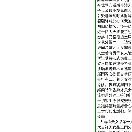
令世間安隱斯等諸天
子母及最小愛兒龍天
以緊那羅莫呼洛伽等
召願降慈悲心與我無
初四頌標名。後一頌
經一切人天衆能了他
妙辨才乃至盡虚空周
與我妙辨才 下請餘
經爾時辨才天女聞是
大士若有男子女人能
所説受持法式歸敬三
皆不唐捐兼復受持讀
所願求者無不果遂速
羅門深心歡喜合掌頂
修行有二。初天女讃
令修。後時婆羅門下
經爾時佛告辨才天女
流布是妙經王擁護所
一切衆生令得安樂説
思議得福無量諸發心
三大段如來讃勸。初
修學
大吉祥天女品第十
大吉祥天女品三門分