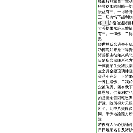
經復於無量百千億劫
得豐稔永除饑饉一切
後益有三。一得勝身
三一切有情下能利物
經
1
亦復値遇諸佛
大菩提果永絶三塗輪
有三。一値佛。二得
槃
經世尊我念過去有琉
功徳海如來應正等覺
諸善根由彼如來慈悲
日隨所念處隨所視方
千萬億衆生受諸快樂
生之具金銀琉璃硨磲
寶悉令充足 下辨能
一陳往遇佛。二我於
念彼佛恩。四令我下
佛恩故。供養利益弘
如是憶念昔因報恩供
所縁。隨所視方天眼
所至。此中八寶餘多
同。準佛地論隨方所
違
若復有人至心讀誦是
日日燒衆名香及諸妙