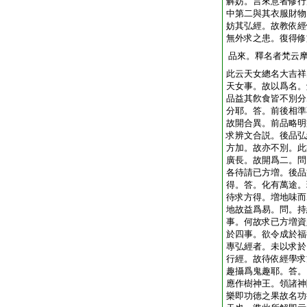
解妨。言來意者修行
中第二與其衣服財物
妨其弘經。故教依經
無外求之患。復得修
品來。釋名者梵云
此云天女總名大吉祥
天女事。故以爲名。
品益其飮食皆不別分
分耶。答。前後相準
故開合異。前品略明
求辨文合説。後品弘
方加。故亦不別。此
廣長。故開爲二。問
各待請已方増。後品
得。答。化有萬途。
待求方得。増地味而
地故益爲易。問。持
事。何故求已方増資
於四事。欲令成於福
專弘經者。未以求於
行經。故待依經學求
趣攝爲鬼趣耶。答。
應作樹神王。領諸神
樂即功徳之果故名功