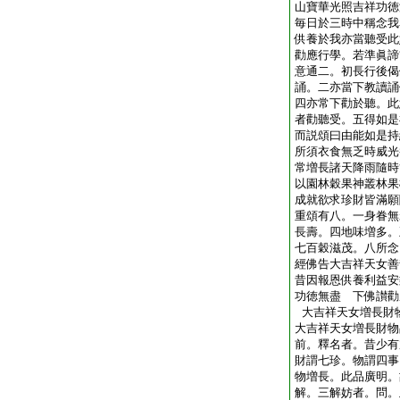
山寶華光照吉祥功徳
毎日於三時中稱念我
供養於我亦當聽受此
勸應行學。若準眞諦
意通二。初長行後偈
誦。二亦當下教讀誦
四亦常下勸於聽。此
者勸聽受。五得如是
而説頌曰由能如是持
所須衣食無乏時威光
常増長諸天降雨隨時
以園林穀果神叢林果
成就欲求珍財皆滿願
重頌有八。一身眷無
長壽。四地味増多。
七百穀滋茂。八所念
經佛告大吉祥天女善
昔因報恩供養利益安
功徳無盡 下佛讃勸
大吉祥天女増長財
大吉祥天女増長財物
前。釋名者。昔少有
財謂七珍。物謂四事
物増長。此品廣明。
解。三解妨者。問。