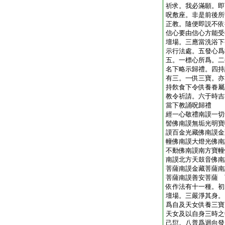
祈求。我必滿願。即
呪敷座。非是前後所
正教。隨便即説不依
信心要由信心方能受
壇場。三應當洗浴下
示行法處。五發心爲
五。一標心所爲。二
名下略示歸禮。四持
有三。一供三寶。亦
持飮食下令供養眷屬
教令祈請。六于時吉
當下教誦呪歸禮
經一心敬禮南謨一切
髻佛南謨無垢光明寶
謨百金光藏佛南謨金
幢佛南謨大燈光佛南
不動佛南謨南方寶幢
南謨北方天鼓音佛南
菩薩南謨金藏菩薩南
菩薩南謨善安菩薩 
依作法有十一種。初
壇場。三嚴淨其身。
爲自及天女供養三寶
天女及以自身三時之
己愆。八普爲迴向發