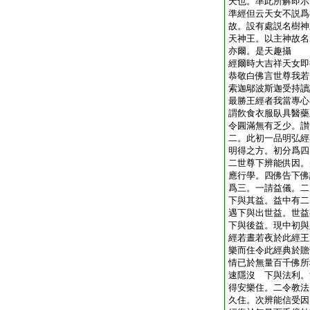
天也。準此所解即示
準經但云天女不説爲
故。設有處説名樹神
天神王。以主神故名
亦爾。是天趣攝
經爾時大吉祥天女即
恭敬白佛言世尊我若
索迦鄔波斯迦受持讀
最勝王經者我當專心
謂飮食衣服臥具醫藥
令圓滿無有乏少。讃
二。此初一品明弘經
明得之方。初分爲四
二世尊下辨能供因。
應行學。四佛告下佛
爲三。一請益儀。二
下與其益。益中有二
遇下與出世益。世益
下與後益。現中初與
經若晝若夜於此經王
樂而住令此經典於贍
情已於無量百千佛所
速隱沒 下與法利。
得安樂住。二令教法
久住。次辨能信受因