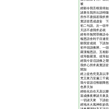
被
經願令我舌根當得如
諸衆生我所出語時隨
所作不唐捐若我求辨
實語皆悉成虚妄 下
初二句請。次一頌半
天語不虚我求必就
經有作無間罪佛語令
報恩語舍利子目連世
願我皆成就 下請加
初半頌請佛辨。一頌
羅漢報恩語。互相影
或等餘羅漢。或等如
經我今皆召請佛之聲
我求心所求眞實語皆
聞加
經上從色究竟及以淨
梵王衆乃至遍三千索
我今皆請召惟願降慈
色界天加
經他化自在天及以樂
當成佛夜摩諸天衆及
一切諸天衆 下請欲
經地水火風神依妙高
諸眷屬滿財及五頂日