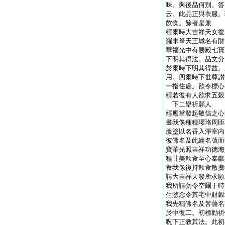
味。與後品何別。答
云。此品正與衣服。
飮食。餘者是兼
經爾時大吉祥天女復
羅末拏天王城名有財
華福光中有勝殿七寶
下明其得法。品文分
於爾時下明其得益。
用。四爾時下世尊讃
一指住處。欲令標心
經若復有人欲求五穀
下二擧祈願人
經應當發起敬信之心
畫我像種種瓔珞周匝
服塗以名香入淨室内
彼佛名及此經名號而
寶華光照吉祥功徳海
種甘美飮食至心奉獻
養我像復持飮食散擲
請大吉祥天發所求願
我所請勿令空爾于時
生愍念令其宅中財穀
我先稱佛名及菩薩名
於中復二。初標勸祈
呪下正教其法。此初