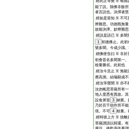
經此正等覺
唯除
至
能了説。除佛非餘所
者言説也。決擇者慧
經如是當知
不可
至
辨難思。功徳既無量
故能決擇。妙辨難思
經説是語已
多聞
至
1
初後佛止。此初
號多聞。今成少識。
經佛便告曰
非於
至
初會昔名多聞第一。
校量勝劣。此初也
經汝今且止
無能
至
應高測。結喩顯成不
經汝等聲聞
亦不
至
汝勿輒思菩薩所有一
地人度悉有異故。其
設食屏室
3
納賓。
乃於百千劫作所不能
境。不可
4
校量。
經時彼上方
捨離
至
菩薩讃請以歸還。有
廣説。後歡喜供養讃