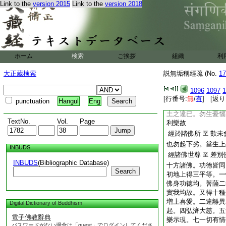
Link to the
version 2015
Link to the
version 2018
八萬四千。行既八萬
四千。衆生既爲四魔
嬈。如來即以對治彼
治惑病。應物機故
經汝今當知
一切
至
ホーム
検索
ご挨拶
理。有四。初牒示悟
組織
利
樂。四釋成前義。此
大正蔵検索
説無垢稱經疏 (No.
17
一切佛法。悟知佛法
治所治。能生所生。
1096
1097
1
經若諸菩薩
不生
至
[行番号:
無
/
有
] [返り
punctuation
Hangul
Eng
違。見淨土之順已。
土之違已。勿生憂惱
TextNo.
Vol.
Page
利樂故
經於諸佛所
歎未
至
也勿起下劣。當生上
INBUDS
經諸佛世尊
差別
至
INBUDS
(Bibliographic Database)
十方諸佛。功徳皆同
Search
初地上得三平等。一
佛身功徳均。菩薩二
實我均故。又得十種
増上喜愛。二違離異
Digital Dictionary of Buddhism
起。四弘濟大慈。五
電子佛教辭典
樂示現。七一切有情
パスワードがない場合は「guest」でログインしてくださ