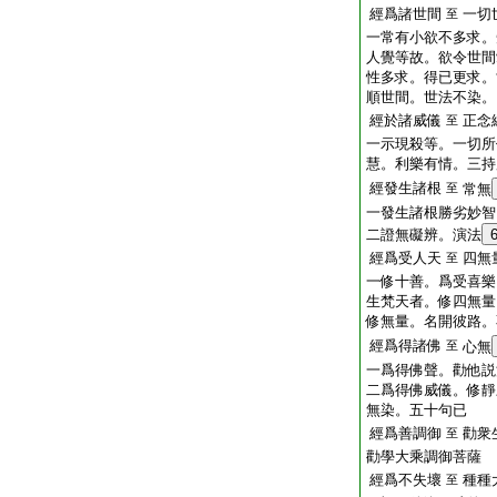
經爲諸世間
一切
至
一常有小欲不多求。
人覺等故。欲令世間
性多求。得已更求。
順世間。世法不染。
經於諸威儀
正念
至
一示現殺等。一切所
慧。利樂有情。三持
經發生諸根
至
常無
一發生諸根勝劣妙智
二證無礙辨。演法
經爲受人天
四無
至
一修十善。爲受喜樂
生梵天者。修四無量
修無量。名開彼路。
經爲得諸佛
至
心無
一爲得佛聲。勸他説
二爲得佛威儀。修靜
無染。五十句已
經爲善調御
勸衆
至
勸學大乘調御菩薩
經爲不失壞
種種
至