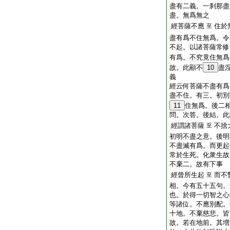
盡有二義。一刹那盡
盡。無爲無之
經菩薩不應
住於
至
盡有爲不住無爲。令
不起。以諸菩薩常修
有爲。不究竟住無爲
故。此顯不
10
盡
義
經云何菩薩不盡有爲
盡不住。有三。初別
11
住無爲。後二
問。次答。後結。此
經謂諸菩薩
不捨
至
初明不盡之意。後明
不盡滅有爲。而更起
常於生死。化衆生故
不棄二。故有下事
經曾所生起
而不
至
相。今有五十五句。
也。於得一切智之心
等諸位。不應別配。
十地。不棄慈悲。皆
故。若在地前。其増