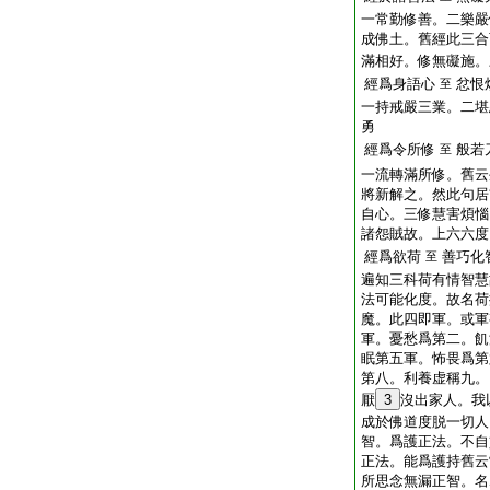
一常勤修善。二樂嚴
成佛土。舊經此三合
滿相好。修無礙施。
經爲身語心
忿恨
至
一持戒嚴三業。二堪
勇
經爲令所修
般若
至
一流轉滿所修。舊云
將新解之。然此句居
自心。三修慧害煩惱
諸怨賊故。上六六度
經爲欲荷
善巧化
至
遍知三科荷有情智慧
法可能化度。故名荷
魔。此四即軍。或軍
軍。憂愁爲第二。飢
眠第五軍。怖畏爲第
第八。利養虚稱九。
厭
3
沒出家人。我
成於佛道度脱一切人
智。爲護正法。不自
正法。能爲護持舊云
所思念無漏正智。名