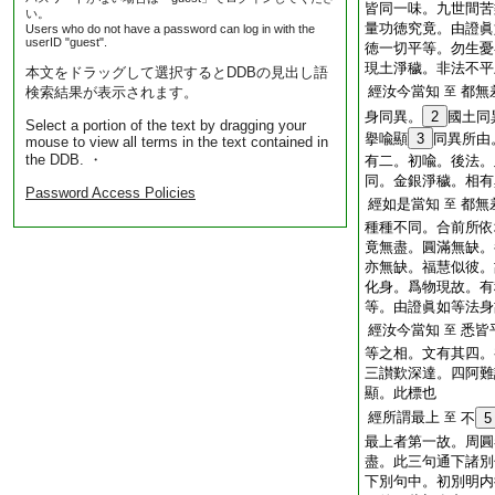
皆同一味。九世間苦
い。
量功徳究竟。由證眞
Users who do not have a password can log in with the
userID "guest".
徳一切平等。勿生憂
現土淨穢。非法不平
本文をドラッグして選択するとDDBの見出し語
經汝今當知
都無
検索結果が表示されます。
至
身同異。
2
國土同
Select a portion of the text by dragging your
擧喩顯
3
同異所由
mouse to view all terms in the text contained in
the DDB. ・
有二。初喩。後法。
同。金銀淨穢。相有
Password Access Policies
經如是當知
都無
至
種種不同。合前所依
竟無盡。圓滿無缺。
亦無缺。福慧似彼。
化身。爲物現故。有
等。由證眞如等法身
經汝今當知
悉皆
至
等之相。文有其四。
三讃歎深達。四阿難
顯。此標也
經所謂最上
至
不
5
最上者第一故。周圓
盡。此三句通下諸別
下別句中。初別明内