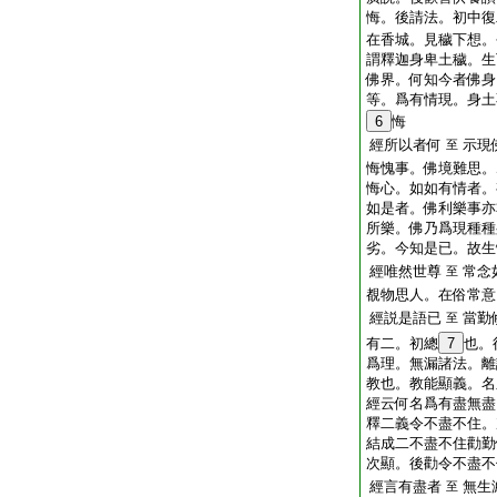
悔。後請法。初中復
在香城。見穢下想。
謂釋迦身卑土穢。生
佛界。何知今者佛身
等。爲有情現。身土
6
悔
經所以者何
示現
至
悔愧事。佛境難思。
悔心。如如有情者。
如是者。佛利樂事亦
所樂。佛乃爲現種種
劣。今知是已。故生
經唯然世尊
常念
至
覩物思人。在俗常意
經説是語已
當勤
至
有二。初總
7
也。
爲理。無漏諸法。離
教也。教能顯義。名
經云何名爲有盡無盡
釋二義令不盡不住。
結成二不盡不住勸勤
次顯。後勸令不盡不
經言有盡者
無生
至