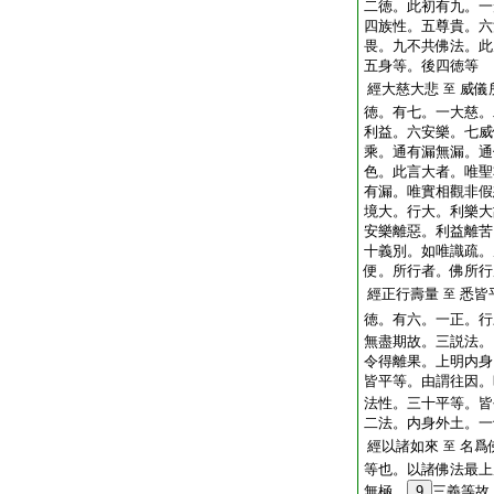
二徳。此初有九。一
四族性。五尊貴。六
畏。九不共佛法。此
五身等。後四徳等
經大慈大悲
威儀
至
徳。有七。一大慈。
利益。六安樂。七威
乘。通有漏無漏。通
色。此言大者。唯聖
有漏。唯實相觀非假
境大。行大。利樂大
安樂離惡。利益離苦
十義別。如唯識疏。
便。所行者。佛所行
經正行壽量
悉皆
至
徳。有六。一正。行
無盡期故。三説法。
令得離果。上明内身
皆平等。由謂往因。
法性。三十平等。皆
二法。内身外土。一
經以諸如來
名爲
至
等也。以諸佛法最上
無極。
9
三義等故