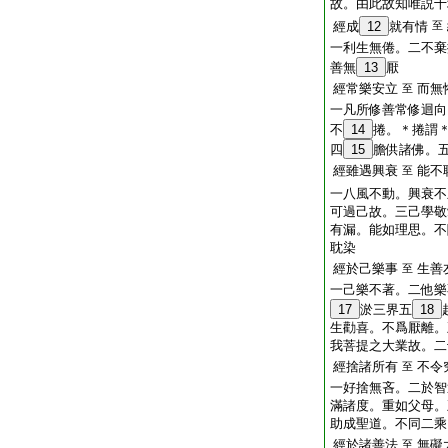
故。由此故知唯説十
經成
12
就有情
至
一利生無倦。二不棄
善無
13
厭
經常樂安立
而無
至
一凡所修善常修迴向
不
14
捲。＊捲謂
四
15
膽供諸佛。
經雖遇興衰
能不
至
一八風不動。興衰不
可過己故。三己學敬
有漏。能如理思。不
耽染
經於己樂事
生善
至
一己樂不著。二他樂
17
淤三界五
18
生勸喜。不爲厭離。
我菩提之大業故。二
經捨諸所有
不令
至
一好捨無吝。二於智
滿諸度。重如父母。
助成聖道。不同二乘
經於諸善法
無礙
至