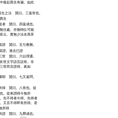
中復起異生有漏。如此
異生之法 賛曰。三返答也。
異生
提者 賛曰。四返成也。
無住處。亦無時位可能
若云。實無少法名爲菩
當證 賛曰。五引教難。
當證。過去已證
三世 賛曰。六以理通。
依世文字語言説有。非
三世而言證得。眞如
漢耶 賛曰。七又返問。
所得 賛曰。八答也。從
也。從來謂得今無所
。先不得者今得。先得者
。又言不得即有所得。若
無所得
所證 賛曰。九釋成也。