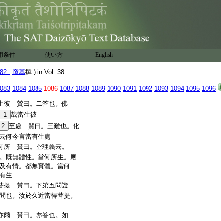
變。舊云。無在無不在。無
16
無
17
無實女。何在不在｣
佛
18
諸 賛曰。讃揚引教。
。又無如彼相。立一切法。
。無實自性。云何所變。舊
不在。無實性故
用条件
使い方
English
何所 賛曰。下第四問沒
82_
窺基
撰 ) in Vol. 38
。二答。三難。四通。此問也。
者。既言住此如住解脱。
083
1084
1085
1086
1087
1088
1089
1090
1091
1092
1093
1094
1095
1096
生彼 賛曰。二答也。佛
1
哉當生彼
2
至處 賛曰。三難也。化
云何今言當有生處
何所 賛曰。空理義云。
。既無體性。當何所生。應
及有情。都無實體。當何
有生
菩提 賛曰。下第五問證
問也。汝於久近當得菩提。
亦爾 賛曰。亦答也。如