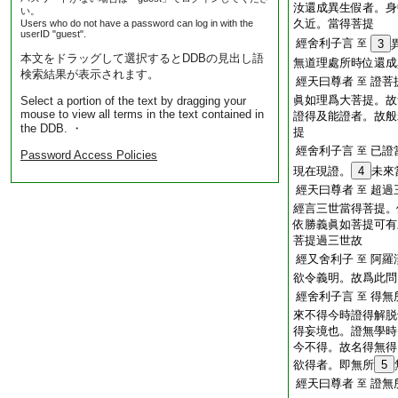
汝還成異生假者。身
い。
久近。當得菩提
Users who do not have a password can log in with the
userID "guest".
經舍利子言
至
3
本文をドラッグして選択するとDDBの見出し語
無道理處所時位還成
検索結果が表示されます。
經天曰尊者
證菩
至
眞如理爲大菩提。故
Select a portion of the text by dragging your
mouse to view all terms in the text contained in
證得及能證者。故般
the DDB. ・
提
經舍利子言
已證
至
Password Access Policies
現在現證。
4
未來
經天曰尊者
超過
至
經言三世當得菩提。
依勝義眞如菩提可有
菩提過三世故
經又舍利子
阿羅
至
欲令義明。故爲此問
經舍利子言
得無
至
來不得今時證得解脱
得妄境也。證無學時
今不得。故名得無得
欲得者。即無所
5
經天曰尊者
證無
至