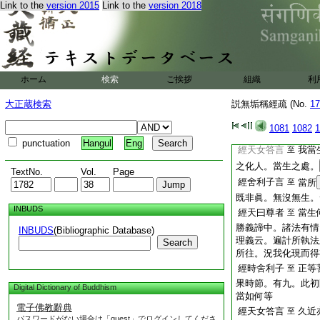
Link to the
version 2015
Link to the
version 2018
性空。何者在。何者
有實女昔在今不在。
經天曰尊者
至
是眞
法性本空。何在何變
悉皆無在。新新生故
云。一切法亦無在無
ホーム
検索
ご挨拶
組織
利
經時舍利子
當生
至
大正蔵検索
説無垢稱經疏 (No.
17
生何處。有四。一問
不問所從。但問所往
1081
1082
1
故不問從。唯問往也
punctuation
Hangul
Eng
經天女答言
我當
至
之化人。當生之處。
TextNo.
Vol.
Page
經舍利子言
至
當所
既非眞。無沒無生。
INBUDS
經天曰尊者
當生
至
勝義諦中。諸法有情
INBUDS
(Bibliographic Database)
理義云。遍計所執法
Search
所往。況我化現而得
經時舍利子
正等
至
果時節。有九。此初
Digital Dictionary of Buddhism
當如何等
電子佛教辭典
經天女答言
久近
至
パスワードがない場合は「guest」でログインしてくださ