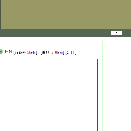
[行番号:
無
/
有
] [返り点:
無
/
有
]
[CITE]