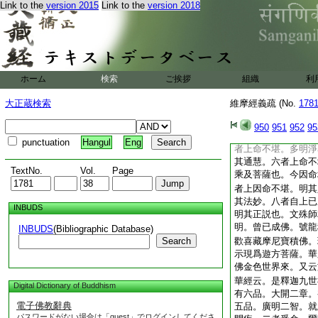
Link to the
version 2015
Link to the
version 2018
足法施也。如是諸菩
述維摩詰言皆。曰不
萬二千菩薩。各辭不
文殊師利問疾品第
此品來意。有八因縁
道。菩薩品。爲因位
ホーム
検索
ご挨拶
組織
利
師利。爲往古諸佛。
謀無方。隱顯殊迹。
大正蔵検索
維摩經義疏 (No.
178
悟囑在文殊。故往問
昔法。次命文殊。述
950
951
952
95
因他顯淨名徳。今因
punctuation
Hangul
Eng
者上命不堪。多明淨
其通慧。六者上命不
TextNo.
Vol.
Page
乘及菩薩也。今因命
者上因命不堪。明其
其法妙。八者自上已
INBUDS
明其正説也。文殊師
明。曾已成佛。號龍
INBUDS
(Bibliographic Database)
Search
歡喜藏摩尼寶積佛。
示現爲遊方菩薩。華
佛金色世界來。又云
華經云。是釋迦九世
Digital Dictionary of Buddhism
有六品。大開二章。
電子佛教辭典
五品。廣明二智。就
パスワードがない場合は「guest」でログインしてくださ