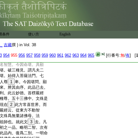
薩各各向佛説其本縁稱
任詣彼問疾。此第二。三
堪。但文不備載耳
五
。一者弟子品。是聲聞小
人。故並不堪
8
聞疾。文殊
用条件
使い方
English
故堪問疾也。二者至人變
修短迭應。適物之情。以機
1_
吉藏
撰 ) in Vol. 38
疾。三者上命諸人。述其
其今法。四者上命不堪。
3
954
955
956
957
958
959
960
961
962
963
964
965
[行番号:
無
/
有
] [
命堪。淨名自顯其徳。五
名智慧。今因命堪。具顯
堪。破三種見。謂凡夫二
堪。始得入菩薩法門。七
人尊
1
卑。今因堪問。顯
來。辨其由序。此品已去。
利。此云妙徳。首楞嚴經
種尊。五十三佛中。文殊是
現在
2
此方常喜世界。而
嚴經云。從東方不動智
文殊爲無量諸佛母。法
祖師也。就此文
3
去。凡
初之一品。略明二智。次有
此品内。復爲二別。一明命