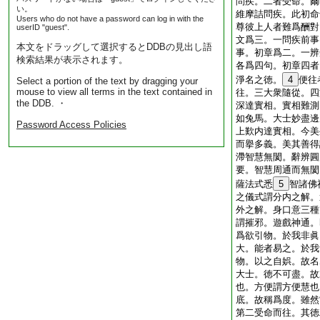
問疾。二者受命。爾
い。
維摩詰問疾。此初命
Users who do not have a password can log in with the
尊彼上人者難爲酬對
userID "guest".
文爲三。一問疾前事
本文をドラッグして選択するとDDBの見出し語
事。初章爲二。一辨
検索結果が表示されます。
各爲四句。初章四者
淨名之徳。
4
便往
Select a portion of the text by dragging your
mouse to view all terms in the text contained in
往。三大衆隨從。四
the DDB. ・
深達實相。實相難測
如兔馬。大士妙盡邊
Password Access Policies
上歎内達實相。今美
而擧多義。美其善得
滯智慧無閡。辭辨圓
要。智慧周通而無閡
薩法式悉
5
智諸佛
之儀式謂分内之解。
外之解。身口意三種
謂摧邪。遊戲神通。
爲欲引物。於我非眞
大。能者易之。於我
物。以之自娯。故名
大士。徳不可盡。故
也。方便謂方便慧也
底。故稱爲度。雖然
第二受命而往。其徳