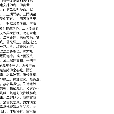
時佛告文殊師利汝行詣
也文殊師利白佛言世
。此第二次明受命。就
。二正明問疾。三問疾後
受命而來。二明因來故至。
。一明欲受命而往。前嘆
者起難遭之心。二正受命而
文殊與衆倶往。此初章也。
。二乘雖達。未窮其源。猶
底。譬彼馬王。善説法要。
外巧説法。謂善以約言。
説法之要趣也。辨才無
應而無滯。成上善説法
。成上深達實相。一切菩
祕藏無不得入。近知菩薩
遠悟諸佛之祕藏。謂分
密。名爲祕藏。降伏衆魔。
即顯正。神通變化。是爲遊。
。故名爲戲也。又神通雖
無難。猶如戲也。又遊通化
爲戲。其慧方便皆以得度。
末用二智結之。慧謂實慧
。窮實慧之原。盡方便之
當承佛聖旨詣彼問疾。此
若此。非所堪對。當承聖