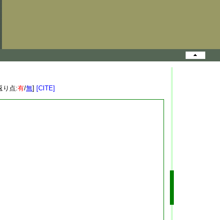
返り点:
有
/
無
]
[CITE]