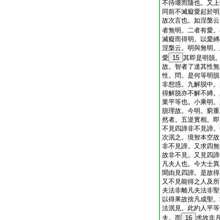
不待壞而隨也。又上
同前不滅癡愛起於明
故次言也。如涅槃云
者無明。二者有愛。
滅癡而得明。以愛縛
涅槃云。明與無明。
愛
15
其即是明脱
故。智者了達其性無
性。問。是何等明脱
非想惑。九解脱中。
得解脱亦不解不縛。
業平等也。小乘明。
脱理故。今明。窮重
然者。五逆實相。即
不見四諦非不見諦。
次泯之。境智本空故
非不見諦。又求四無
故非不見。又見四諦
凡夫人也。今大士異
聞由見四諦。是故得
又不見能得之人及所
夫法非離凡夫法非聖
以得果故捨凡成聖。
法泯見。此約人平等
夫。而
16
求故非