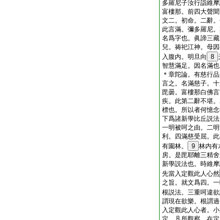
多羅尼子汝行詣維摩
富樓那。前四大聲聞
文二。初命。二辭。
此言滿。彌多羅尼。
名爲字也。眞諦三藏
兒。祷祀江神。母因
入腹内。明旦向
8
智慧滿足。因名滿也
＊章陀論。有慈行品
言之。名滿慈子。十
毘曇。富樓那白佛言
疾。此第二辭不堪。
標也。所以者何憶念
下爲諸新學比丘説法
一明被呵之由。二明
利。四滿慈受屈。此
有園林。
9
林内有
房。是毘耶離三精舍
新學説法也。時維摩
先當入定觀此人心然
之旨。就文爲四。一
根説法。三重呵違欲
謂現在欲樂。根謂過
入定觀此人心者。小
定。凡所觀察。在定