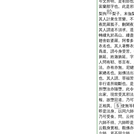
今文所明。是初部也
富蘭那字也。此是邪
梨拘
梨子。末伽
其人計衆生苦樂。不
夜毘羅胝子。刪闍夜
其人謂道不須求。逕
轉縷丸於高山。縷盡
翅舍欽婆羅。阿耆多
衣名也。其人著弊衣
爲道。謂今身受苦。
旃延。姓迦旃延。字
人問有耶。答言有。
法。亦有亦無。尼犍
家總名也。如佛法出
也。其人謂。罪福苦
非行道所能斷也。是
所墮汝亦隨墮。此令
出家。現世受其邪法
報。故墮惡道。乃可
正相異。
5
使無等
即是法身。以同六師
乃可受食。問。云何
六師不得。六師即是
云觀身實相。觀佛亦
六師。若不同六師。