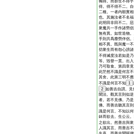
獨得。而群生不得乎
得。得不得不二。自
二種。一者内順實相
也。其施汝者不名福
此明田非田不二。惡
衆魔共一手作諸勞侶
無有異。如世造物。
手則共爲塵勞伴侶。
相不異。既與魔一不
切衆生而有怨心謗諸
不得滅度汝若如是乃
等。毀譽一貫。出入
乃可取食。第四章竟
此茫然不識是何言不
其舍。此第三明不應
不識是何言不知
1
2
如善吉自謂。見
聞法。觀其言則似逆
者。若不見佛。乃是
佛。而善吉聽其言則
識是何言。不知以何
鉢而欲去。生公云。
之欲出。然善吉與衆
人識其言。而善吉不
生喜。而善吉聞呵便