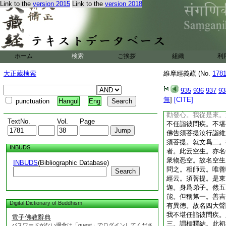
Link to the
version 2015
Link to the
version 2018
小福。得食則獲五事
損。故損益據迦葉。
此第六總結。如上所
道。則能自利利人。
食爲不空食人之施也
故不虚人施。時我世
ホーム
検索
ご挨拶
組織
利
即於一切菩薩深起敬
辨才智慧乃能如是其
大正蔵検索
維摩經義疏 (No.
178
三菩提心我從是來不
行。此第三明迦葉蒙
935
936
937
93
有。二得敬勝人。復
無
]
[CITE]
punctuation
Hangul
Eng
名者。在家大士。
勸發心。我從是來。
TextNo.
Vol.
Page
不任詣彼問疾。不堪
佛告須菩提汝行詣維
須菩提。就文爲二。
INBUDS
者。此云空生。亦名
衆物悉空。故名空生
INBUDS
(Bibliographic Database)
問之。相師云。唯善
Search
經云。須菩提。是東
迦。身爲弟子。然五
能。但稱第一。善吉
Digital Dictionary of Buddhism
有異徳。故名四大聲
我不堪任詣彼問疾。
電子佛教辭典
三。謂標釋結。此初
パスワードがない場合は「guest」でログインしてくださ