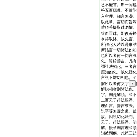
悉不能答。斯一同也
答五百應眞。不敢詣
入空理。觸言無滯。
以此章。言切而旨深
唯須菩提取鉢勿懼。
答而置鉢。即復著於
令得取鉢。故先言。
所作化人若以是事詰
摩詰言一切諸法如幻
也所以者何一切言説
化。質於善吉。凡有
謂諸法如化。三者言
應知如化。以化聽化
言説不離幻相也。至
懼所以者何文字
7
解脱相者則諸法也。
字。則是解脱。並不
二百天子得法眼淨。
理而言。善吉來去。
説平等無礙之道。破
故。因説幻化法門。
天子。得法眼淨。初
解。後章則言理並順
詣彼問疾。此第三結