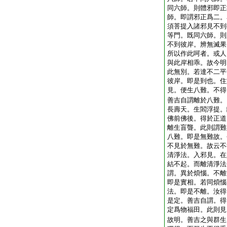
同六師。則體邪即正
師。即謂邪正爲二。
須菩提入諸邪見不到
等門。既同六師。則
不到彼岸。辨無滅果
所以作此呵者。或人
與此岸相乖。故今明
此無別。若達不二平
彼岸。即是到也。住
見。便生八難。不得
善吉自謂離於八難。
長壽天。生閻浮提。
佛前佛後。得於正道
離生盲聾。此則謂難
八難。即是無難故。
不見於無難。故云不
清淨法。入邪見。在
結不起。而離清淨法
謂。異於煩惱。不離
即是實相。若同煩惱
法。即是不離。汝得
是定。善吉自謂。得
定爲物福田。此則見
故明。善吉之與群生