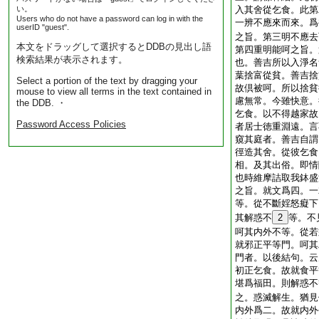
い。
入其舍從乞食。此第
Users who do not have a password can log in with the
一辨不應來而來。爲
userID "guest".
之旨。第三明不應去
本文をドラッグして選択するとDDBの見出し語
第四重明能呵之旨。
検索結果が表示されます。
也。善吉所以入淨名
葉捨富從貧。善吉捨
Select a portion of the text by dragging your
故倶被呵。所以捨貧
mouse to view all terms in the text contained in
慮無常。今雖快意。
the DDB. ・
乞食。以不得越家故
Password Access Policies
者居士徳重淵遠。言
窺其庭者。善吉自謂
徑造其舍。從彼乞食
相。及其出俗。即情
也時維摩詰取我鉢盛
之旨。就文爲四。一
等。從不斷婬怒癡下
其解惑不
2
等。不
呵其内外不等。從若
就邪正平等門。呵其
門者。以後結句。云
初正乞食。故就食平
堪爲福田。則解惑不
之。惑滅解生。猶見
内外爲二。故就内外