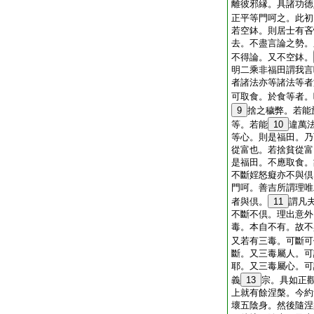
離彼邪縁。具諸功徳
正平等門呵之。此初
若空鉢。則居士有吝
去。不盡言論之勢。
不得論。又不空鉢。
明二乘非福田謂我言
者諸法亦等諸法等者
可取食。於食等者。
9
捨之穢弊。若能
等。若能
10
違萬
等心。則是福田。乃
從富也。若捨貧從富
是福田。不應取食。
不斷婬怒癡亦不與倶
門呵。善吉所謂理唯
者與倶。
11
謂凡
不斷不倶。理出意外
毒。本自不有。故不
又若有三毒。可斷可
斷。又三毒屬人。可
耶。又三毒屬心。可
義
13
宗。具如正
上就有餘涅槃。今約
壞五陰身。然後隨涅