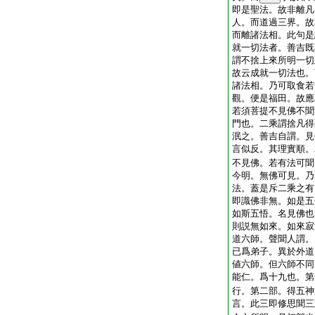
即是聖法。故非離凡
人。而道過三界。故
而離諸法相。此句是
就一切法者。善吉既
謂不捨上來所明一切
故云成就一切法也。
諸法相。乃可取食若
觀。便是福田。故應
若須菩提不見佛不聞
門也。二乘謂捨凡得
泯之。善吉自謂。見
言似反。其理實順。
不見佛。若有法可聞
今明。無佛可見。乃
法。蓋是斥二乘之有
即識佛非無。如是五
如斯五悟。名見佛也
則説無如來。如來寂
道六師。聲聞人謂。
已爲弟子。異於外道
値六師。但六師不同
能仁。爲十九也。第
行。第二部。得五神
言。此三即修思聞三