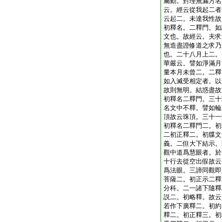
屬動。對理無漏方名
云。經云從我起二者
云起二。未達我性故
初釋名。二釋門。如
文也。故經云。夫求
無造盡證修道之求乃
也。二十八月上二。
華嚴云。譬如淨滿月
量本月未曾二。二釋
如入滅受相定者。以
故則無明。結惑盡故
初釋名二釋門。三十
名文中不釋。譬如輪
頂故云珠頂。三十一
初釋名二釋門二。初
二初正釋二。初牒文
義。二但大下結示。
觀中道爲慧眼者。於
十行去從空出假故云
爲法眼。三諦同觀即
菩薩二。初正示二釋
分科。二一諸下隨釋
説二。初略釋。故云
若作下廣釋二。初約
釋二。初正釋三。初