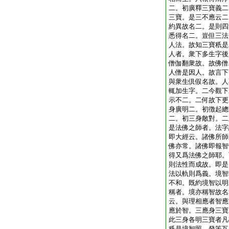
二。初廣釋三寶義二
三寶。是三不應云二
約異故名二。是則四
悉得名二。豈但三法
人法。故知三寶秖是
人者。衆下多生字後
僧伽翻衆故。故佛僧
人僧是因人。故言下
與衆生倶假名故。人
輒加生字。二今觀下
示不二。二何故下更
身廣明二。初徴起總
二。初三身敵對。二
是法佛之師者。法字
即大經云。諸佛所師
佛亦常。諸佛即報智
得又爲法佛之師耶。
則法性而成故。即是
法以軌則爲義。境智
不和。既約境智以明
稱者。境亦稱智故名
云。與理相應者智應
應於智。三應身三寶
此三身各明三寶者凡
秖是境智照。發等互