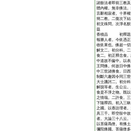
諸餘法者即前三教及
體内權。無非佛法。
言辭相寂者。十界權
簡二教。二復次下結
初文殊問。次淨名默
益
香積品 初釋題二
報勝人者。今依憑正
收依果也。佛超一切
解文二。初分科。二
食二。初正釋念食。
中道故不偏中。以表
王問佛。何故日中佛
中三世諸佛食。日西
制斷六趣因令同三世
大士譏訶二。初分科
解脱等者。生公云。
食是不淨之物。既以
之情哉。二許食。三
下隨釋四。初入三昧
之國。以香詮理者。
具三千。即空假中故
者。大論三十八云。
以菩薩爲僧。有佛土
彌陀佛國。菩薩僧多