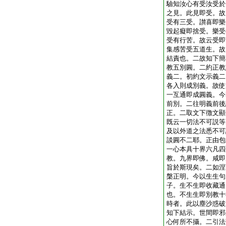
驗知汝心有受汝受於
之見。此見即受。故
受有三受。讃喜即樂
毀起癡即捨受。樂受
受有行苦。故云受即
集感苦受五道生。故
結責也。二故知下簡
教五別圓。二約正教
義二。初約文示義二
各入則成別義。故使
一互通即成圓義。今
前別。二往明義前後
正。二取文下徴文顯
既云一切法不可説等
及以外道之法悉不可
談圓不二耶。正由包
一心本具十界六凡四
教。九界即佛。咸即
旨於斯現矣。二如涅
槃正明。今以生生句
子。生不生即收藏通
也。不生生即別教十
時者。此以塵沙惑破
知下結示。世間即邪
心何所不攝。二引法