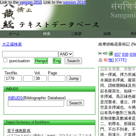
Link to the
version 2015
Link to the
version 2018
名佛爲人中大龍也。
釋門。十一淨解。有
體。意云前文已作漏
有爲無爲名者。以門
無爲。如得無漏亦是
疏云。又從須陀洹至
ホーム
検索
ご挨拶
組織
利
所得斷名無爲。無爲
彼也。數縁非數縁者
大正蔵検索
維摩經略疏垂裕記 (N
倶舍頌云。此中空無
當生。別得非擇滅。
837
838
839
無礙爲性也。非謂所
点:
有
/
無
]
[CITE]
punctuation
Hangul
Eng
擇滅離繋者隨繋事各
品皆名爲繋。所繋不
TextNo.
Vol.
Page
得一擇滅。擇力所滅
令滅故名擇滅。礙當
同。謂根塵闕縁及所
INBUDS
起名礙當生。如縁一
非擇滅。爲正縁色礙
INBUDS
(Bibliographic Database)
是涅槃者。暹云。擇
Search
空及非擇滅也。今將
以有爲中數對三無爲
若無彼數及數滅者是
Digital Dictionary of Buddhism
二。初釋名。那羅延
門。不出不到者。不
電子佛教辭典
故。荊溪云。正當通
パスワードがない場合は「guest」でログインしてくださ