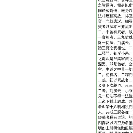
之智爲佛。報身以所
同於智爲僧。報身以
法相應相冥故。得互
寶一向就應説。細尋
寶者以源本三并流出
二。未曾有異者。以
一實相者。三九雖殊
例一切法。荊溪云。
體三寶之實相也。二
二釋門。初斥小果。
之處即是涅槃寂滅之
涅槃。即是色者。空
空。中道之中具一切
二。初釋名。二釋門
二義。初以異故名二
又身下次義也。束三
二者。荊溪云。小乘
見一切法不得一法豈
上來下對上結成。善
者即第十八明相説門
人。共成三脱各從一
經動者釋有進退。初
四禪及以四空乃名無
明如上所明無動但屬