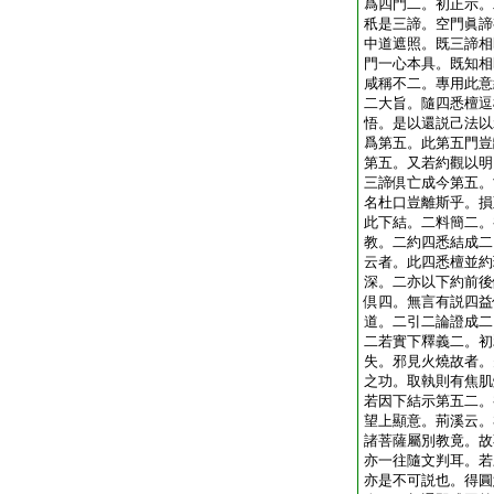
爲四門二。初正示。
秖是三諦。空門眞諦
中道遮照。既三諦相
門一心本具。既知相
咸稱不二。專用此意
二大旨。隨四悉檀逗
悟。是以還説己法以
爲第五。此第五門豈
第五。又若約觀以明
三諦倶亡成今第五。
名杜口豈離斯乎。損
此下結。二料簡二。
教。二約四悉結成二
云者。此四悉檀並約
深。二亦以下約前後
倶四。無言有説四益
道。二引二論證成二
二若實下釋義二。初
失。邪見火燒故者。
之功。取執則有焦肌
若因下結示第五二。
望上顯意。荊溪云。
諸菩薩屬別教竟。故
亦一往隨文判耳。若
亦是不可説也。得圓