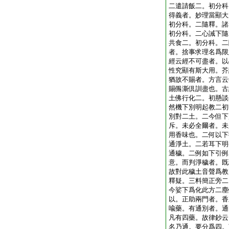
二遣請飯二。初分科
得義者。妙理當顯大
初分科。二隨釋。諸
初分科。二心誡下隨
共食二。初分科。二
者。捨事求理名爲限
經云經不可盡者。以
性究顯有斯大用。芥
猶故不賜者。方言云
賜儩澌倶訓盡也。古
土佛行化二。初懸談
然機下別明起教二初
別對二土。二今但下
斥。未必全爾者。未
用香味也。二何以下
通淨土。二若耳下明
通穢。二例如下引例
意。而判淨穢者。既
故對此穢土音聲爲教
釋疑。三料簡正旁二
今娑下爲化此方二塵
以。正助兩門者。香
喩藥。有通別者。通
凡有四藥。故律鈔云
名乃通。要分爲四。