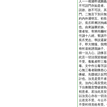
人一一相通即成圓義
不可説門亦如是者。
説故。故不可説。其
門。二無言下別示無
約内外通明五。初長
計。長爪即摩訶拘絺
也。由來論勝於姊。
懷者智。寄辨尚爾何
竺讀十八經。誓讀不
長爪梵志。學説還家
子。即大憍慢。我甥
有何道術誘我姊子。
得一法入心。語佛言
此言一切法我皆能破
不受。毒氣者即三毒
毒。文中作云毒字誤
心無三毒者顯佛慈心
佛破。先牒彼計反問
計也。汝見是受不者
見。汝内心爲安受此
下出佛難意雙破彼執
初意者。若汝此見安
以汝見心亦在一切法
云若見不受。今云不
不受何得見他有受。