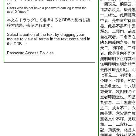
い。
十四現見。荊溪云。
Users who do not have a password can log in with the
道故名現見。癡是無
userID "guest".
十二縁也。此用經意
本文をドラッグして選択するとDDBの見出し語
空者。是中道空從非
検索結果が表示されます。
盡。此盡不盡即非盡
釋名。二釋門。荊溪
Select a portion of the text by dragging your
自在我者。二名倶在
mouse to view all terms in the text contained in
防名同義同之失。故
the DDB. ・
天二。初釋名。二釋
Password Access Policies
者。此是界内不即無
無明即明下正釋其相
無明即明無明之體尚
云佛性即是明也。明
七喜見二。初釋名。
今即下正釋者。如幻
空是眞空也。十八明
亦先立。次四種乃至
空者即體空也。即是
九妙意。二十無盡意
之二。成今不二。六
向是通。六皆迴向故
慧名文中不釋。見底
相。二十二寂根二。
記。荊溪云。此是大
相而生。六根得清淨