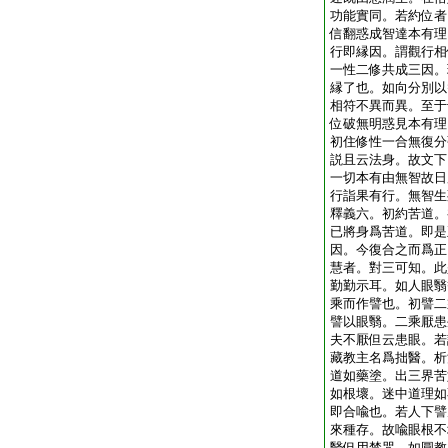
功能實同。若約位者
信翻惑成智達本有理
行即縁因。謂觀行相
一性二修共成三因。
縁了也。如向分別以
相符不異而異。至于
位破無明惑見本有理
初住修性一合無復分
説且云法身。故文下
一切本有由無智故日
行詣果有行。無智生
釋義六。初約苦道。
已將身爲苦道。即是
因。今復合之而爲正
慧者。對三可知。此
勤勤示耳。如人眼翳
乘而作譬也。初譬二
譬以眼翳。二乘厭患
夫不厭但云患眼。若
藏教主名爲拙醫。析
道如藥塗。出三界苦
如根壞。迷中道理如
即合喩也。若人下譬
來種存。故喩眼根不
醫但用禁咒。如圓教