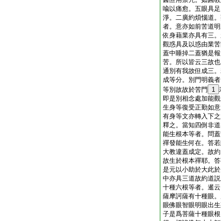
喩以痛愈。五眼具足
淨。二廣約煩惱道。
者。意亦如前苦道明
依身藉業亦具有三。
觀惑具及以惑由業苦
蓋中睡掉二蓋猶是報
苦。所以皆云三故也
通別有我故但成三。
成等分。別門明義者
等別故故於苦門
1
即是別相念處加能觀
生身等復受正勤如意
有身等文亦轉入下之
釋之。當知四倒非道
能生根本等者。問蓋
禪發能生何在。答若
大教違蓋成定。故約
故生於根本禪耶。答
是元以小助於大此於
中亦具三道故約道説
十種六根等者。暹云
薩摩訶薩有十種眼。
眼佛眼智眼明眼出生
子是爲菩薩十種眼根