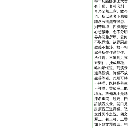
得一切諸佛無上大智
有十種。名相倶別一
耳乃至無上意。故今
也。所以然者下應知
識念分明無有惱患。
則苦痛壞。四禪無想
心想微昧。念不分明
界亦惡趣所壞。云何
不取界壞。欲界惡趣
致義不相渉。故不相
處是所住住是能住。
所住處。三道具足亦
乘樂住。挫成無種。
略約煩惱道。荊溪云
通爲觀境。何種不成
生善等者。此引可轉
不轉理。既轉爲善生
不護體。譬如濕土能
塼瓦。故知濕土是塼
淨名重問。經云。曰
許愼説文云。開口見
殊廣説三道爲種。恐
文殊訶小之説。四文
釋二。初正答。二譬
如下隨文釋義四。初