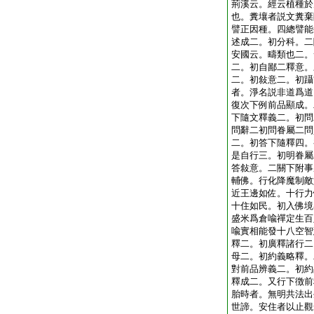
荊溪云。經云植種於
也。糞壤者説文糞棄
譬正因種。四總譬能
述成二。初分科。二
安國云。疇類也二。
二。初自鄙二釋意。
二。初敍意二。初躡
者。淨名説非道爲道
復次下例前品顯成。
下隨文釋義二。初問
問辭二初問眷屬二問
二。初答下隨釋四。
是自行三。初明眷屬
答敍意。二關下附事
輔佛。行化降魔制敵
近王邊如佐。十行力
十住如民。初入佛境
盛米爲倉喩禪定生百
喩實相能發十八空智
釋二。初廣釋諸行二
母二。初約義略釋。
對前品辨義二。初約
釋成二。又行下徴前
胎時者。無明共法出
世諦。安住者以止觀