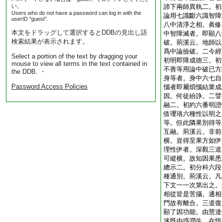
い。
諦下兩師異執二。初
Users who do not have a password can log in with the
論用七識斷六識智障
userID "guest".
八中清淨之相。眞修
本文をドラッグして選択するとDDBの見出し語
中智障滅者。即顯八
検索結果が表示されます。
破。荊溪云。地師以
爲中論撿破。二今經
Select a portion of the text by dragging your
初明即障成徳三。初
mouse to view all terms in the text contained in
不善等用論中破已方
the DDB. ・
身等者。身中六七自
Password Access Policies
惱者即屬煩惱結業成
因。何徒紛諍。二譬
融二。初約六番明證
借瓔珞六種性以明之
等。但此隣果別得等
互融。荊溪云。非前
横。豈得至果方如伊
理性伊者。深觀三道
可縱横。故知因果悉
總示二。初分科六段
種通別。荊溪云。凡
下文一一次第出之。
相從皆是苦攝。通相
門故有離合。三道復
顯了因功能。由慧達
迷既由惑潤生。在悟