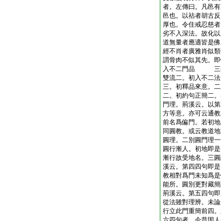
者。左傳曰。凡邑有
邑也。以祜者胡古反
厚也。令住戒忍慈者
劣不入深法。故化以
道無量者應適皆是佛
經不肖者廣雅肖似類
謂骨肉不似其先。即
入不二門品 三不
雙流二。初入不二法
三。初釋品來意。二
二。初約句正簡二。
門理。荊溪云。以第
方等意。亦可云通教
前名爲偏門。若初地
同圓教。或云教道地
圓理。二別圓門理一
圓行漸人。初地即是
漸行故受地名。三圓
溪云。第四四句即是
教相對爲門未知爲是
能所。圓別更對藏簡
荊溪云。第五四句即
從法雖對理辨。未論
行立此門重簡前四。
六四句者。今昔因人