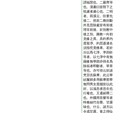
謂福慧也。二嚴齊等
也。漢書曰皆陛下之
悦慮者慮心也。二明
者。荊溪云。但要先
後二。然前二教但斷
外見思除處皆有前後
理非前後。於別教中
後之別。圓教一向初
見修之異。具約界内
度疑淨。約思盡邊名
須指究竟佛果。若於
分以爲七淨。準四依
等者。以七淨中有無
薩修無學因亦得名爲
除垢者即斷者。單章
等也。亦可得云於諸
梵言倶蘇摩。此云華
結鬘師多用蘇摩那華
無問男女貴賤皆以此
好。以滋息者息生也
行毒也。又通郝釋二
也。外國用音樂等者
時奏絲竹自覺。甘露
味也。什云。諸天以
令成甘露。食之得仙