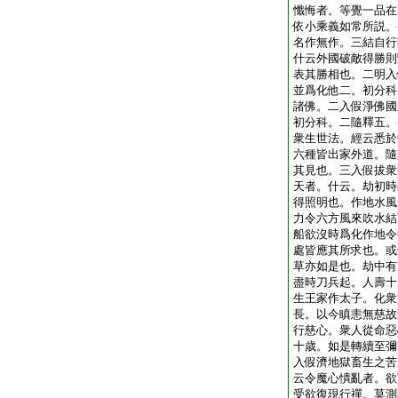
懺悔者。等覺一品在
依小乘義如常所説。
名作無作。三結自行
什云外國破敵得勝則
表其勝相也。二明入
並爲化他二。初分科
諸佛。二入假淨佛國
初分科。二隨釋五。
衆生世法。經云悉於
六種皆出家外道。隨
其見也。三入假拔衆
天者。什云。劫初時
得照明也。作地水風
力令六方風來吹水結
船欲沒時爲化作地令
處皆應其所求也。或
草亦如是也。劫中有
盡時刀兵起。人壽十
生王家作太子。化衆
長。以今瞋恚無慈故
行慈心。衆人從命惡
十歳。如是轉續至彌
入假濟地獄畜生之苦
云令魔心憒亂者。欲
受欲復現行禪。莫測