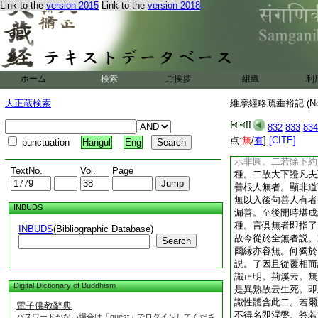
Link to the
version 2015
Link to the
version 2018
滅種非類。故附時情
明眞種。即附情明義
衆生釋成二。初結前
業與身同時而有。終
有身。若惑業先有何
前後。若言同時何謂
ホーム
検索
ご挨拶
組織
利
無前後要因煩惱而得
而有。要云因燈有明
大正蔵検索
維摩經略疏垂裕記 (N
故云亦非一時。故知
妄三道即眞三徳。豈
832
833
834
別釋二。初附情約思
点:
無
/
有
]
[CITE]
punctuation
Hangul
Eng
初明破障成種。二此
示非圓。二若除下約
TextNo.
Vol.
Page
種。二故大下證凡夫
善根人無者。顯非道
無以入後句善人有者
INBUDS
漏善。至後開時堪成
種。言倶無者即指了
INBUDS
(Bibliographic Database)
故今從於全無者説。
Search
爾縁亦容無。何獨於
説。了因且從覆相而
識正明。荊溪云。無
Digital Dictionary of Buddhism
是異熟故云生死。即
識性體含此二。若爾
電子佛教辭典
不得名即涅槃。答若
パスワードがない場合は「guest」でログインしてくださ