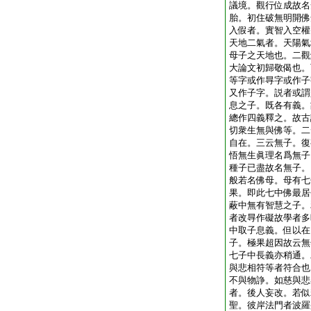
議境。觀行位成故名
胎。初住破無明開佛
入假者。實智入空權
天地二氣者。天陽氣
母子之天地也。二觀
大論文初歸敬偈也。
等字或作㝵字或作子
又作子字。説者或謂
息之子。既各有義。
總作四義釋之。故古
切衆生無與佛等。二
自在。三云無子。復
悟無生眞理名爲無子
種子已盡故名無子。
般若名佛母。母有七
果。即此七中佛最居
蔽中無有智慧之子。
者改㝵作礙故學者多
中取子息義。但以在
子。極果超因故云無
七子中長義亦稍通。
與悲相符等者符合也
不與物諍。如慈與悲
者。後人妄改。若似
聖。彼岸法門者波羅