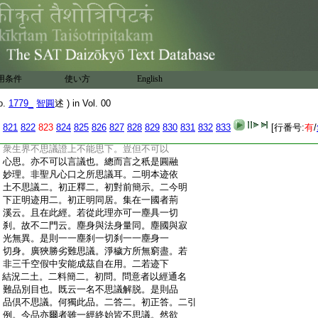
:
絶仍待。今除別教。是故須以待絶簡之。二若
:
三下約義正解二。初略解。若三教所明即是
:
相待者。荊溪云並三道之外有三解脱。圓人
:
三道。約即可知如文廣釋。有思之不思者。三
:
教展轉待上。上能思下故有思下。不思上是
:
不思。無思之不思者三道即三徳。凡聖理一。
用条件
使い方
English
:
非但下不能思上。上亦不能思下。故云無思
:
等。二所以下廣解二。初約三教明相待。二今
o.
1779_
智圓
述 ) in Vol. 00
:
明下約圓融明絶待二。初正明。二是則下結
:
示。是則至三道者。以凡聖理同因果性一故。
821
822
823
824
825
826
827
828
829
830
831
832
833
[行番号:
有
/
:
引文殊般若者。佛界不思議證下不能思上。
:
衆生界不思議證上不能思下。豈但不可以
:
心思。亦不可以言議也。總而言之秖是圓融
:
妙理。非聖凡心口之所思議耳。二明本迹依
:
土不思議二。初正釋二。初對前簡示。二今明
:
下正明迹用二。初正明同居。集在一國者荊
:
溪云。且在此經。若從此理亦可一塵具一切
:
刹。故不二門云。塵身與法身量同。塵國與寂
:
光無異。是則一一塵刹一切刹一一塵身一
:
切身。廣狹勝劣難思議。淨穢方所無窮盡。若
:
非三千空假中安能成茲自在用。二若迹下
:
結況二土。二料簡二。初問。問意者以經通名
:
難品別目也。既云一名不思議解脱。是則品
:
品倶不思議。何獨此品。二答二。初正答。二引
:
例。今品亦爾者雖一經終始皆不思議。然欲