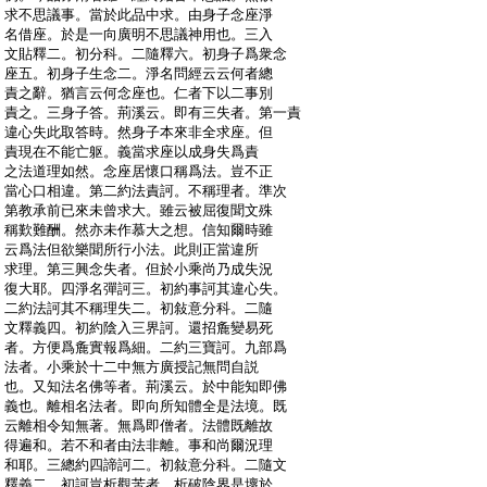
:
求不思議事。當於此品中求。由身子念座淨
:
名借座。於是一向廣明不思議神用也。三入
:
文貼釋二。初分科。二隨釋六。初身子爲衆念
:
座五。初身子生念二。淨名問經云云何者總
:
責之辭。猶言云何念座也。仁者下以二事別
:
責之。三身子答。荊溪云。即有三失者。第一責
:
違心失此取答時。然身子本來非全求座。但
:
責現在不能亡躯。義當求座以成身失爲責
:
之法道理如然。念座居懷口稱爲法。豈不正
:
當心口相違。第二約法責訶。不稱理者。準次
:
第教承前已來未曾求大。雖云被屈復聞文殊
:
稱歎難酬。然亦未作慕大之想。信知爾時雖
:
云爲法但欲樂聞所行小法。此則正當違所
:
求理。第三興念失者。但於小乘尚乃成失況
:
復大耶。四淨名彈訶三。初約事訶其違心失。
:
二約法訶其不稱理失二。初敍意分科。二隨
:
文釋義四。初約陰入三界訶。還招麁變易死
:
者。方便爲麁實報爲細。二約三寶訶。九部爲
:
法者。小乘於十二中無方廣授記無問自説
:
也。又知法名佛等者。荊溪云。於中能知即佛
:
義也。離相名法者。即向所知體全是法境。既
:
云離相令知無著。無爲即僧者。法體既離故
:
得遍和。若不和者由法非離。事和尚爾況理
:
和耶。三總約四諦訶二。初敍意分科。二隨文
:
釋義二。初訶豈析觀苦者。析破陰界是壞於