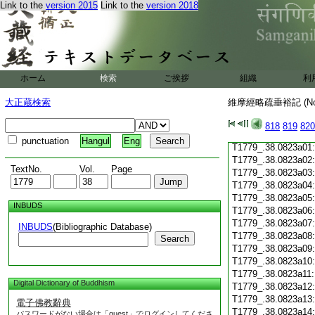
Link to the
version 2015
Link to the
version 2018
T1779_.38.0822c19
T1779_.38.0822c20
T1779_.38.0822c21
T1779_.38.0822c22
T1779_.38.0822c23
T1779_.38.0822c24
ホーム
検索
ご挨拶
組織
利
T1779_.38.0822c25
T1779_.38.0822c26
大正蔵検索
維摩經略疏垂裕記 (N
T1779_.38.0822c27
T1779_.38.0822c28
818
819
820
T1779_.38.0822c29
punctuation
Hangul
Eng
T1779_.38.0823a01
T1779_.38.0823a02
TextNo.
Vol.
Page
T1779_.38.0823a03
T1779_.38.0823a04
T1779_.38.0823a05
INBUDS
T1779_.38.0823a06
T1779_.38.0823a07
INBUDS
(Bibliographic Database)
T1779_.38.0823a08
Search
T1779_.38.0823a09
T1779_.38.0823a10
T1779_.38.0823a11
Digital Dictionary of Buddhism
T1779_.38.0823a12
T1779_.38.0823a13
電子佛教辭典
T1779_.38.0823a14
パスワードがない場合は「guest」でログインしてくださ