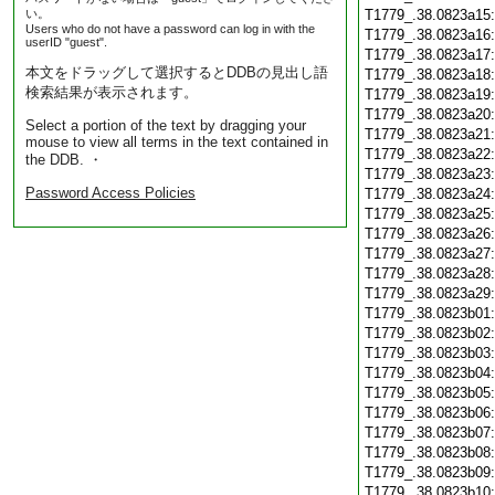
い。
T1779_.38.0823a15
Users who do not have a password can log in with the
T1779_.38.0823a16
userID "guest".
T1779_.38.0823a17
本文をドラッグして選択するとDDBの見出し語
T1779_.38.0823a18
検索結果が表示されます。
T1779_.38.0823a19
T1779_.38.0823a20
Select a portion of the text by dragging your
T1779_.38.0823a21
mouse to view all terms in the text contained in
T1779_.38.0823a22
the DDB. ・
T1779_.38.0823a23
Password Access Policies
T1779_.38.0823a24
T1779_.38.0823a25
T1779_.38.0823a26
T1779_.38.0823a27
T1779_.38.0823a28
T1779_.38.0823a29
T1779_.38.0823b01
T1779_.38.0823b02
T1779_.38.0823b03
T1779_.38.0823b04
T1779_.38.0823b05
T1779_.38.0823b06
T1779_.38.0823b07
T1779_.38.0823b08
T1779_.38.0823b09
T1779_.38.0823b10