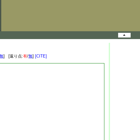
無
] [返り点:
有
/
無
]
[CITE]