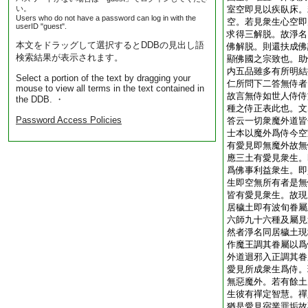
い。
室空即見以疾臥床。
Users who do not have a password can log in with the
空。若見衆生心空即
userID "guest".
求得三解脱。故淨名
本文をドラッグして選択するとDDBの見出し語
佛解脱。則還扶成佛
検索結果が表示されます。
顯佛國之宗致也。助
内五品雖多有所明結
Select a portion of the text by dragging your
仁所問下二答無侍者
mouse to view all terms in the text contained in
故言無侍如世人侍侍
the DDB. ・
種之侍正表此也。文
Password Access Policies
答云一切衆魔外道皆
士本以魔外爲侍今空
有愛見即無魔外故無
應三土有愛見衆生。
爲佛事利益衆生。即
生即空無所有者是無
皆有愛見衆生。故現
居穢土即有波旬眷屬
六師九十六種及屬見
然者淨名同居穢土現
作魔王調其眷屬以爲
外道迴邪入正調其眷
愛見所成衆生爲侍。
無惡魔外。若有餘土
生彼有禪定智慧。禪
猶是愛見宿業罪垢故