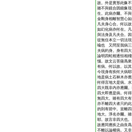
故。外是實形此像不
雖不與鏡合因鏡像現
生。此病亦爾。不與
金剛身相離智慧心如
凡夫身心合。何以故
如幻化病亦何在。凡
與法身及凡夫合。因
從無住本立一切法現
喩也 又問至我病三
夫病約身。身有四大
論明四蛇相逐恒相殘
惱。故文云菩薩爲衆
有病。何以故。以其
今現身有疾何大病耶
地是病土石林木亦應
何得言地大是病。水
四大既非内亦應爾。
四大即應是病。何得
無四大。雖有四大有
亦不離四大者只約此
的則有箭中。豈離四
地大。淨名亦爾。雖
耶。故言非四大也。
故應同應疾之由良爲
不離以論權病。又非