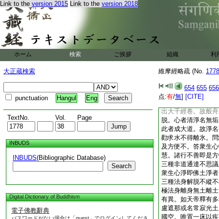
Link to the
version 2015
Link to the
version 2018
佛解脱中求。何者諸
清淨心。不爲煩惱所
難可了知。即是衆生
二見。有縛有脱。此
性解脱而起。今欲求
佛眞性解脱中求。則
ホーム
検索
ご挨拶
組織
利
也。如欲求氷不得離
番問答。若求六十二
大正蔵検索
維摩經略疏 (No.
177
求者。諸佛果地三徳
答衆生心行中求。上
654
655
656
淨。今觀衆生心行入
点:
有
/
無
]
[CITE]
punctuation
Hangul
Eng
源者即顯諸佛解脱之
出大千經卷。故般舟
TextNo.
Vol.
Page
脱。心者清淨名無垢
此者成大道。故淨名
勸求水不得離氷。問
INBUDS
及方便不。答衆生心
慧。諸行不善即是方
INBUDS
(Bibliographic Database)
三種非道通達不思議
Search
衆生心淨即佛土淨者
三種法身解脱不縱不
極法身離身無土離土
Digital Dictionary of Buddhism
有異。如天帝釋有多
盧遮那或名常寂光土
電子佛教辭典
國空。唯置一床以疾
パスワードがない場合は「guest」でログインしてくださ