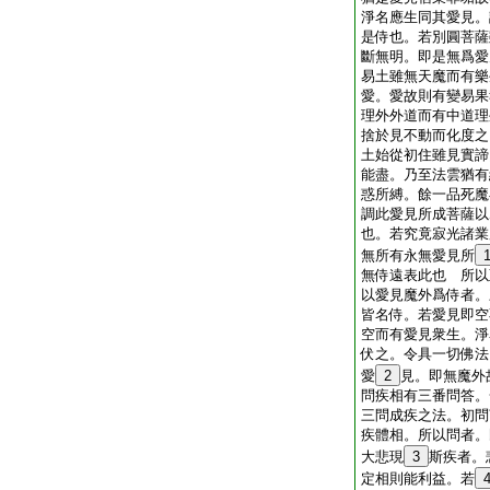
淨名應生同其愛見。
是侍也。若別圓菩薩
斷無明。即是無爲愛
易土雖無天魔而有樂
愛。愛故則有變易果
理外外道而有中道理
捨於見不動而化度之
土始從初住雖見實諦
能盡。乃至法雲猶有
惑所縛。餘一品死魔
調此愛見所成菩薩以
也。若究竟寂光諸業
無所有永無愛見所
無侍遠表此也 所以
以愛見魔外爲侍者。
皆名侍。若愛見即空
空而有愛見衆生。淨
伏之。令具一切佛法
愛
2
見。即無魔外
問疾相有三番問答。
三問成疾之法。初問
疾體相。所以問者。
大悲現
3
斯疾者。
定相則能利益。若