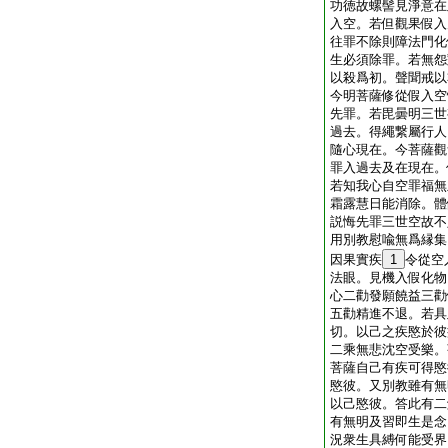
功徳故螺髻見淨意在
入空。若但觀果假入
往罪不除則障法門化
生必須除罪。若無怨
以殺爲初。聲聞戒以
今明菩薩修從假入空
先罪。若毘曇明三世
過去。得繩繋屬行人
隨心現在。今菩薩觀
罪入過去及在現在。
若知我心自空罪福無
霜露慧日能消除。體
説悔先罪三世空故不
用別教慰喩無爲縁集
因果實疾
1
令從空
法眼。見機入假化物
心二勸發願饒益三勸
五勸精進不退。若具
切。以己之疾愍於彼
二乘無悲沈空受樂。
菩薩自己有疾可得愍
愍彼。又別教雖有無
以己愍彼。答此有二
有無明及習即生是念
況衆生具縛何能受界