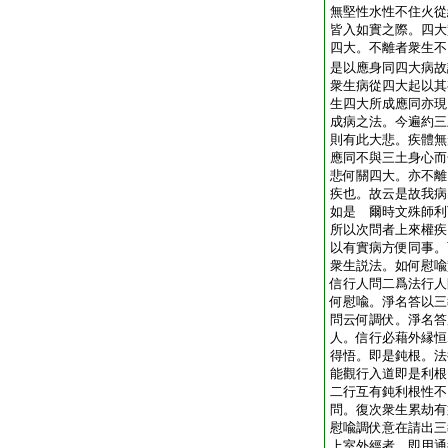
無堅性水性不住火從
皆入如實之際。四大
四大。不離者衆生不
是以應身同四大病故
衆生病從四大起以其
生四大所成應同亦現
成病之法。今遍約三
則有此大悲。疾體無
應同不與三土身心而
悲何關四大。亦不離
疾也。故云是故我病
如是 爾時文殊師利
所以次問者上來權疾
以有實病方便同事。
衆生説法。如何慰喩
信行人問二爲法行人
何慰喩。淨名答以三
問云何調伏。淨名答
人。信行必藉外縁恒
得悟。即是鈍根。法
能觀行入道即是利根
二行互有鈍利根性不
問。復次衆生累劫有
慰喩調伏意在請出三
上室外經者。即用通