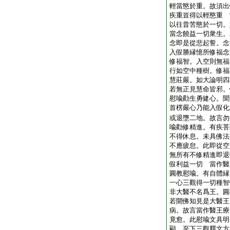
輕當愍於重。故須出
疾重豈得以輕愍重 
以往昔苦愍於一切。
當念饒益一切衆生。
念即是從悲起誓。念
入假勝縁憶所修福念
修福智。入空則無福
行如空中種樹。修福
慧莊嚴。如大論明四
若無正見慧命皆邪。
慰喩勸生勇健心。聞
首楞嚴心乃能入假化
或退墮二地。故言勿
喩勸修精進。有疾菩
不得休息。未具佛法
不應疲怠。此即從空
無所有不修精進即退
假利益一切 當作醫
圓教慰喩。有自體縁
一心三觀得一切種智
非大醫不名爲王。圓
若開佛知見是大醫王
病。故言當作醫王療
竟愈。此慰喩文具明
顯。至下三觀釋文方