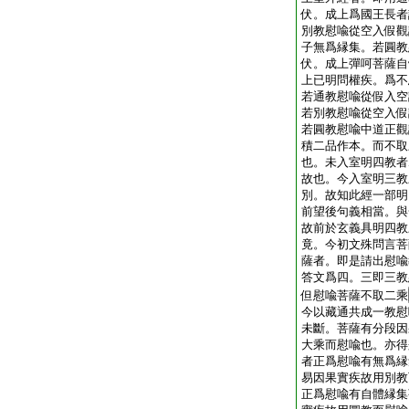
伏。成上爲國王長者
別教慰喩從空入假觀
子無爲縁集。若圓教
伏。成上彈呵菩薩自
上已明問權疾。爲不
若通教慰喩從假入空
若別教慰喩從空入假
若圓教慰喩中道正觀
積二品作本。而不取
也。未入室明四教者
故也。今入室明三教
別。故知此經一部明
前望後句義相當。與
故前於玄義具明四教
竟。今初文殊問言菩
薩者。即是請出慰喩
答文爲四。三即三教
但慰喩菩薩不取二乘
今以藏通共成一教慰
未斷。菩薩有分段因
大乘而慰喩也。亦得
者正爲慰喩有無爲縁
易因果實疾故用別教
正爲慰喩有自體縁集