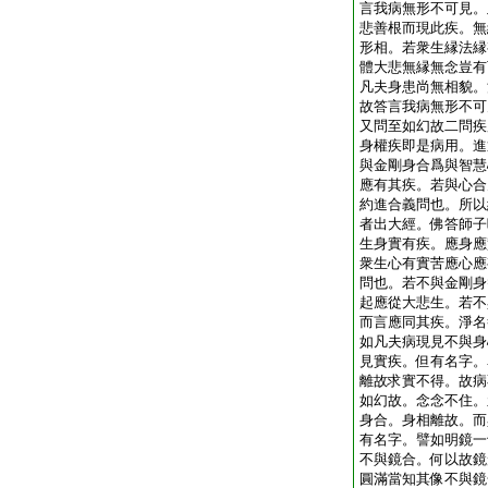
言我病無形不可見。
悲善根而現此疾。無
形相。若衆生縁法縁
體大悲無縁無念豈有
凡夫身患尚無相貌。
故答言我病無形不可
又問至如幻故二問疾
身權疾即是病用。進
與金剛身合爲與智慧
應有其疾。若與心合
約進合義問也。所以
者出大經。佛答師子
生身實有疾。應身應
衆生心有實苦應心應
問也。若不與金剛身
起應從大悲生。若不
而言應同其疾。淨名
如凡夫病現見不與身
見實疾。但有名字。
離故求實不得。故病
如幻故。念念不住。
身合。身相離故。而
有名字。譬如明鏡一
不與鏡合。何以故鏡
圓滿當知其像不與鏡