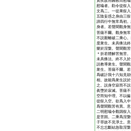
實疾故用圓教而慰喩
慰喩者。勸令從假入
文爲二。一從果假入
五陰妄惑之身由三假
諦四行中無常爲初。
身者。若聲聞觀身無
菩薩不爾。觀身無常
不説厭離破二乘心。
度衆生。未具佛法終
樂於涅槃。聲聞觀苦
＊折若體解苦無苦。
未具佛法。終不入於
説教導衆生。聲聞觀
衆生。菩薩不爾。若
爲破計我十六知見顛
相。故能爲衆生説於
之。説身空寂而不説
眞墮於寂滅。菩薩不
空而知中理。不以偏
從假入空。欲爲入中
爲聲聞觀苦有異。意
二明慰喩令觀因假入
是苦因。二乘爲涅槃
子罪故不見淨土。意
不忩忩斷結急取涅槃