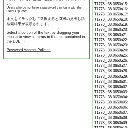
い。
T1778_.38.0650a15
Users who do not have a password can log in with the
T1778_.38.0650a16
userID "guest".
T1778_.38.0650a17
本文をドラッグして選択するとDDBの見出し語
T1778_.38.0650a18
検索結果が表示されます。
T1778_.38.0650a19
T1778_.38.0650a20
Select a portion of the text by dragging your
T1778_.38.0650a21
mouse to view all terms in the text contained in
T1778_.38.0650a22
the DDB. ・
T1778_.38.0650a23
Password Access Policies
T1778_.38.0650a24
T1778_.38.0650a25
T1778_.38.0650a26
T1778_.38.0650a27
T1778_.38.0650a28
T1778_.38.0650a29
T1778_.38.0650b01
T1778_.38.0650b02
T1778_.38.0650b03
T1778_.38.0650b04
T1778_.38.0650b05
T1778_.38.0650b06
T1778_.38.0650b07
T1778_.38.0650b08
T1778_.38.0650b09
T1778_.38.0650b10