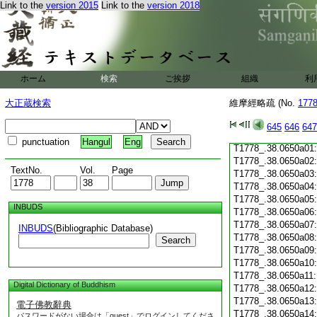
Link to the
version 2015
Link to the
version 2018
T1778_.38.0649c19
T1778_.38.0649c20
T1778_.38.0649c21
T1778_.38.0649c22
T1778_.38.0649c23
T1778_.38.0649c24
ホーム
検索
ご挨拶
組織
利
T1778_.38.0649c25
T1778_.38.0649c26
大正蔵検索
維摩經略疏 (No.
177
T1778_.38.0649c27
T1778_.38.0649c28
645
646
647
T1778_.38.0649c29
punctuation
Hangul
Eng
T1778_.38.0650a01
T1778_.38.0650a02
TextNo.
Vol.
Page
T1778_.38.0650a03
T1778_.38.0650a04
T1778_.38.0650a05
INBUDS
T1778_.38.0650a06
T1778_.38.0650a07
INBUDS
(Bibliographic Database)
T1778_.38.0650a08
Search
T1778_.38.0650a09
T1778_.38.0650a10
T1778_.38.0650a11
Digital Dictionary of Buddhism
T1778_.38.0650a12
T1778_.38.0650a13
電子佛教辭典
T1778_.38.0650a14
パスワードがない場合は「guest」でログインしてくださ