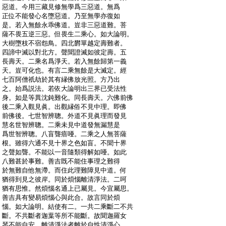
:
惡道。今用三藏見修無學爲三惡道。無爲
:
正位不能發心名墮惡道。乃至無學亦復如
:
是。若入無餘永乖佛道。豈非三惡道難。菩
:
薩不畏五逆三惡。但畏生二乘心。如大論明。
:
大樹墮枝不宿怨鳥。四北欝單越定壽難者。
:
四諦中滅以對北方。聲聞證滅如彼定壽。五
:
長壽天。二乘名爲淨天。若入無餘歸第一義
:
天。豈可化也。有言二乘無餘是大滅定。經
:
七百阿僧祇劫於其有縁佛放光照。方乃出
:
之。始爲説法。若依大論明出三界已受法性
:
身。如是等異沈鈍難化。同長壽天。六佛前佛
:
後二乘入觀見眞。出觀縁俗不見中理。即佛
:
前佛後。七世智辨聰。外道不見眞理而發見
:
慧名世智辨聰。二乘未見中道發無漏慧是
:
爲世智辨聰。八盲聾瘖唖。二乘之人無菩薩
:
根。雖得六通不見十界之色如盲。不聞十界
:
之聲如聾。不能以一音隨類得解如唖。如此
:
八難甚於事難。善吉既不能住事理之難得
:
於無難自他無滯。而住此理難障見中道。何
:
猶得到見之彼岸。同於煩惱離清淨法。二呵
:
猶有思惟。然煩惱名通上已屬見。今宜屬思。
:
善吉具有變易煩惱心與此合。故言同於煩
:
惱。如大論明。結使有二。一共二乘斷二不共
:
斷。不共斷者迦葉等所不能斷。故聞迦羅女
:
琴不能自安。離清淨法者離於自性清淨心