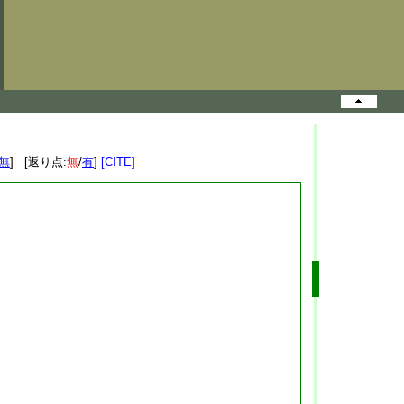
無
] [返り点:
無
/
有
]
[CITE]