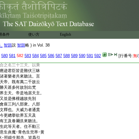
種三昧。力薫故生初
也。尸棄者此云火。或
。肉髻似
故也。望法華
言等者等三四禪也。實
住雙雷音霔雨三種三
問何故從餘四天下來。答
用条件
使い方
English
以下擬上故言從餘四
座次明釋天衆。地居
8_
智顗
説
智顗
略 ) in Vol. 38
作。若此間帝釋是昔
發心修塔。復有三十
580
581
582
583
584
585
586
587
588
589
590
591
592
[行番号:
無
/
功徳爲忉利天主。其助
合之名三十三天。以乘
應迹君臣皆是難伏三昧
諸著樂者共來聽法。言
天帝。既有萬二千故云
勝天甚多何故別出梵
界主天。帝是地居天主。
又並是佛檀越故先別
會座三列八部衆。八部
文釋也。大威力者通貫
今更總擧欲界五天及
有王及眷屬倶來聽法。
生此等天者。住不動三
意生炎魔･青色生兜率･黄
化･照鏡生那含。皆爲引