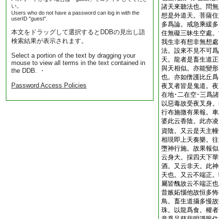
い。
諸天來聽法也。問無
Users who do not have a password can log in with the
想是外道天。菩薩住
userID "guest".
多爲論。戒急乘緩多
本文をドラッグして選択するとDDBの見出し語
住無礙三昧生空處。
検索結果が表示されます。
我生非有想非無想處
法。設來不見不可爲
Select a portion of the text by dragging your
天。龍者是畜生道正
mouse to view all terms in the text contained in
與天相似。亦能變形
the DDB. ・
也。亦如僧護比丘爲
Password Access Policies
夜叉者皆是鬼道。夜
在地･二在空･三爲
以惡毒故受夜叉身。
行布施微有果報。車
婆此云香陰。此亦凌
資陰。又云是天主幢
相現即上天奏樂。往
墮神行施。故果報似
云身大。採四天下華
酒。又云非天。此神
天也。又云不端正。
屬皆醜故云不端正也
昔嫉妬惱他故恒多怖
鳥。畜生道攝多慢故
珠。以龍爲食。權者
意爲足慈悲明淨眼住