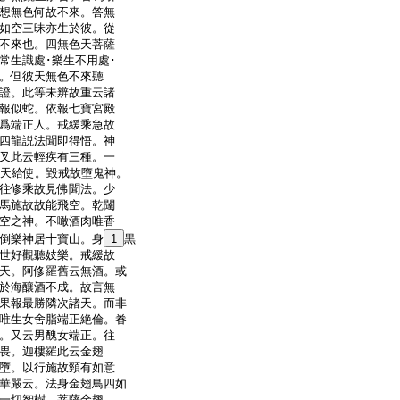
想無色何故不來。答無
如空三昧亦生於彼。從
不來也。四無色天菩薩
常生識處･樂生不用處･
。但彼天無色不來聽
證。此等未辨故重云諸
報似蛇。依報七寶宮殿
爲端正人。戒緩乘急故
四龍説法聞即得悟。神
叉此云輕疾有三種。一
諸天給使。毀戒故墮鬼神。
往修乘故見佛聞法。少
馬施故故能飛空。乾闥
空之神。不噉酒肉唯香
倒樂神居十寶山。身
1
黒
世好觀聽妓樂。戒緩故
天。阿修羅舊云無酒。或
於海釀酒不成。故言無
果報最勝隣次諸天。而非
唯生女舍脂端正絶倫。眷
。又云男醜女端正。往
畏。迦樓羅此云金翅
墮。以行施故頸有如意
華嚴云。法身金翅鳥四如
一切智樹。菩薩金翅