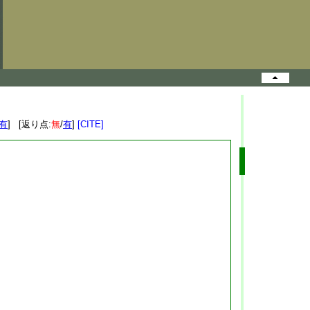
有
] [返り点:
無
/
有
]
[CITE]