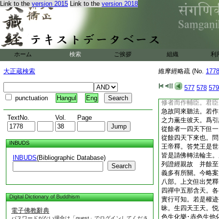
應迹者住白色三昧種
Link to the
version 2015
Link to the
version 2018
禪。引實梵衆來聽法
云火首。又言
髻
序恐是二禪王也。所
行可知。若應迹者是
昧。引諸梵衆來也。
ホーム
検索
ご挨拶
組織
利
上界處空來處難知。
天下來也 復有至會
大正蔵検索
維摩經略疏 (No.
177
天主釋提桓因翻爲能
迦葉佛滅後有一女人
577
578
579
二人發心助修。修塔
punctuation
Hangul
Eng
修者而作輔臣。君臣
急故同來聽法。若作
TextNo.
Vol.
Page
之力薫生彼天。爲引
從餘者一四天下但一
從餘四天下來也。問
INBUDS
王帝釋。答梵王是世
皆是請佛轉法輪主。
INBUDS
(Bibliographic Database)
列證經親故 并餘至
Search
義多有所關。今略案
八部。上文但出梵釋
四禪中五那含天。各
Digital Dictionary of Buddhism
實行可知。若是權迹
昧。生四天王天。悦
電子佛教辭典
色生化樂･赤色生他
パスワードがない場合は「guest」でログインしてくださ