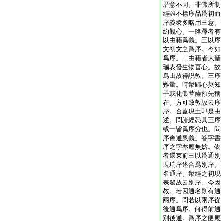
厝意不同。非佛所制
經雖不標序品爲初而
序義衆多略用三意。
約觀心。一略釋者有
以由藉爲義。三以序
文初文之爲序。今如
爲序。二由藉者大聖
瑞表發生物喜心。故
爲由故得説教。三序
難量。時衆歸心莫知
子或化佛菩薩預先稱
在。方可致教故云序
序。合蓋現土即是由
述。問諸經悉具三序
或一皆爲序分也。問
序會通衆義。答字書
序之字亦應無妨。依
者還束前三以爲通別
現瑞序述合爲別序。
名通序。衆經之初現
表發故云別序。今因
教。若因通名則有通
兩序。問若以兩序從
後通爲序。何得前通
別後通。爲序之便應