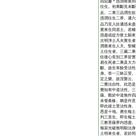
四惡趣＊惑潤善業則
往生。初果斷見未斷
反。二果三品潤生欲
惑潤往生二界。通六
品乃至入信通惑未盡
實來生同居土。若權
惑盡或從方便土願來
次明淨土凡夫實生者
潤善來生人天。聖權
土往生者。三藏二乘
信後心長別三界皆實
易生死者二乘及大力
斷。故生有餘受法性
身。答一三昧正受。
定之樂。故涅槃云。
二覺法自性。此恐是
覺知有中道法性。三
薩。觀於中道無作四
未發眞修。猶是作意
即此彼土受法性身。
悉是十地。應生報土
判三意生。即生報土
三教菩薩界内惑盡。
報寂光破無明顯法身
土明來生者。若於同