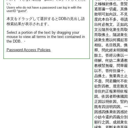
い。
之極極於佛也。普賢
Users who do not have a password can log in with the
遮那遍一切處。其佛
userID "guest".
散明可如向説。不見
本文をドラッグして選択するとDDBの見出し語
度此本自不多。尋讀
検索結果が表示されます。
出何必無文。正如此
文云隨所化衆生而取
Select a portion of the text by dragging your
而取佛土。隨諸衆生
mouse to view all terms in the text contained in
諸衆生應以何國起菩
the DDB. ・
相似。名目既異。佛
Password Access Policies
釋。問此經未明開權
餘土。答經云佛以一
得解。何妨二乘通教
教横竪無礙。問華嚴
以不。答何但攝十。
品佛土。無量壽土止
不盡。問若爾何不依
欲對四教。厝意難見
非但約正報果明依報
因。依因者即佛國因
正因以明依因。竪約
既有四須明四因。一
因感四佛果依因感於
小妨今還約四義分別
願行之因。成就衆生
縁集。若斷未盡菩薩