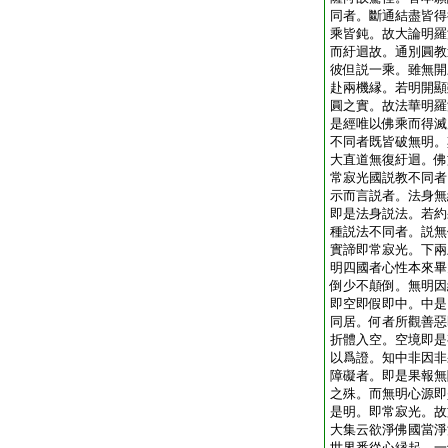
同者。斷通結盡皆得
乘皆鈍。故大論明羅
而紆迴故。通別圓教
彼但説一乘。雖無開
赴兩機縁。若明開顯
圓之實。故法華明羅
是經唯以佛乘而得滅
不同者既皆破無明。
大直道無復紆迴。佛
常寂光國説教不同者
示而言説者。法身無
即是法身説法。若約
種説法不同者。説無
實諦即常寂光。下兩
明四國者心性本來畢
倒少不顛倒。無明因
即空即假即中。中是
同居。何者所觀善惡
折體入空。空境即是
以爲證。知中非因非
障礙者。即是果報無
之殊。而無明心源即
是明。即常寂光。故
大集云欲淨佛國當淨
世界悉從心縁起。一