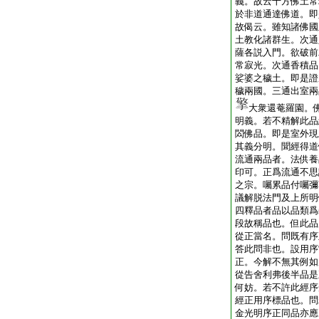
義。故云十方佛土常
於非道通達佛道。即
故偈云。雖知諸佛國
土教化諸群生。次通
薩各説入門。欲破前
常寂光。次通香積品
娑婆之穢土。即是證
穢兩國。三通出室兩
大衆還菴羅園。
明義。若不精解此品
閦佛品。即是室外現
其義分明。聞經得道
流通兩品者。法供養
印可。正爲流通不思
之宗。囑累品付囑彌
議解脱法門及上所明
四釋品者品以品類爲
段故稱品也。但此品
從正當名。問既有序
答此問非也。設用序
正。今解不無其例如
從告舍利弗後半品是
何妨。若不許此經序
經正用序標品也。問
金光明序正同品亦應