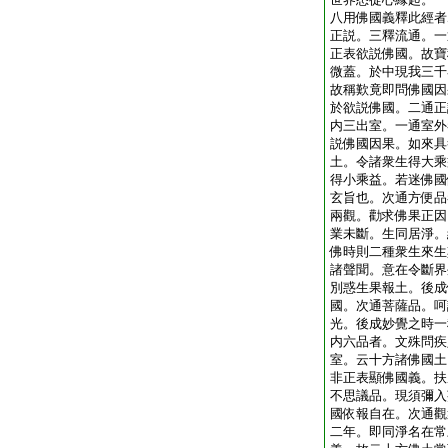
八用佛國義釋此經者
正説。三釋流通。一
正表欲説佛國。故寶
微蓋。於中現我三千
故稱歎竟即問佛國因
於欲説佛國。二通正
内三出室。一通室外
説佛國因果。如來具
土。令諸衆生得大乘
得小乘益。若迷佛國
玄旨也。次通方便品
兩觀。勸求佛果正因
業未斷。生同居淨。
佛時則二種衆生來生
諸聲聞。意在令斷界
別惑生果報土。後成
國。次通菩薩品。呵
光。後成妙覺之時一
内六品者。文殊問疾
室。云十方諸佛國土
非正表顯佛國義。扶
不思議品。現須彌入
國依報自在。次通觀
二年。即同淨名在常