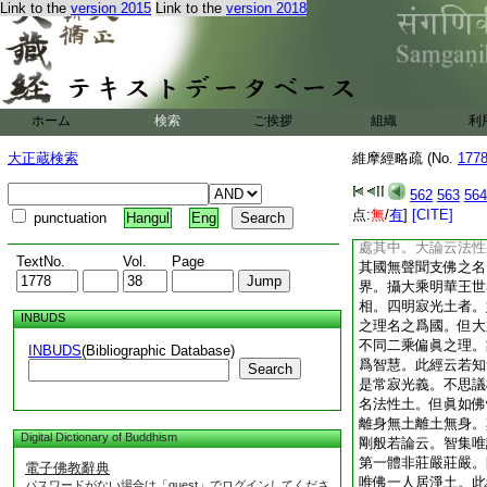
Link to the
version 2015
Link to the
version 2018
實報無障礙土。言無
切世界。一切世界亦
世界無盡藏。別教初
義。一同體淨。如一
淨。一切國土平等清
神通莊嚴。四受用淨
ホーム
検索
ご挨拶
組織
利
住處淨。大智衆生悉
妙平等境界。七果淨
大正蔵検索
維摩經略疏 (No.
177
五是體滿。有體相用
住生彼悉成就此七淨
562
563
564
王云。三賢十聖住果
点:
無
/
有
]
[CITE]
punctuation
Hangul
Eng
也。法華云娑婆世界
處其中。大論云法性
TextNo.
Vol.
Page
其國無聲聞支佛之名
界。攝大乘明華王世
相。四明寂光土者。
INBUDS
之理名之爲國。但大
不同二乘偏眞之理。
INBUDS
(Bibliographic Database)
爲智慧。此經云若知
Search
是常寂光義。不思議
名法性土。但眞如佛
離身無土離土無身。
Digital Dictionary of Buddhism
剛般若論云。智集唯
第一體非莊嚴莊嚴。
電子佛教辭典
唯佛一人居淨土。此
パスワードがない場合は「guest」でログインしてくださ