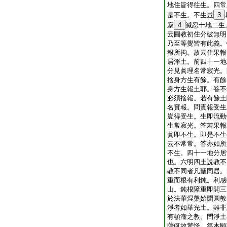
地住皆得往生。四常
是不生。不生豈
3
寂
4
滅忍十地二生
云圓教初住分破無明
乃至等覺皆有此義。
報所拘。故云住果報
居淨土。前四十一地
分見眞理名常寂光。
捨身方生有餘。有餘
身方生報土耶。答不
必須捨報。若有餘土
名實報。問實報受生
豈得受生。生即流動
生常寂光。答若果報
眞即不生。即是不生
云不常常。答亦如所
不生。四十一地分居
也。六明四土説教不
教不同者凡聖同居。
重而根有利鈍。利感
山。鈍根障重即開三
於法華涅槃始聞圓教
淨者如華光土。雖非
有頓漸之教。問淨土
薩何故驚怪。答本願