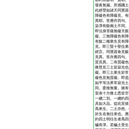
發眞無漏。所感國土
此經譬如諸天同寶器
障礙色有障礙見。有
異耶。答應作四句。
染淨有餘兩土不同。
即法身菩薩無礙天眼
礙。三無障礙色有障
有餘二種衆生見有障
見。即三賢十聖住果
經言。同寶器食見飯
見異。答亦應四句。
質見異。二有質礙色
佛慧見三土皆寂光也
礙。即三土衆生於常
礙色見無質礙。即是
如平等法界常寂光土
同。委推無量。雖有
室表十方佛土悉皆空
一總二別。一總約四
具如大品。從此至彼
爲來生。二土亦然。
於生名無往來也。應
約四土明往生者爲四
穢有淨。若穢土受生