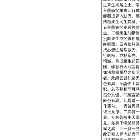
生來生同居之土。修
菩薩修於權實四行成
便觀成界内結盡。菩
四種衆生同生其國。
者菩薩修於別圓教願
生。二種衆生能斷無
別圓衆生成於實相無
修圓因。四者修於圓
成妙覺位居常寂光。
行圓極。亦栖寂光。
増減。爲成衆生起四
國。修願行因成菩提
如法華壽量品之所明
者。此經云譬如諸天
色有異。至論佛土皆
耶。若不見相而可見
當分別也。問經言諸
飯色有異。此爲是一
作四句。一異質異見
彼土見淨。二異質一
異。別圓菩薩用天眼
見。如身子螺髻所見
穢之異。四一質一見
此五種人界内結盡同
那約有餘明一質耶。