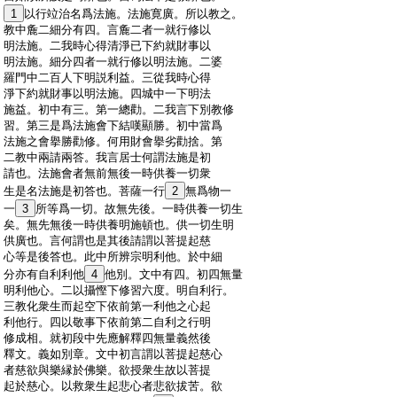
:
1
以行竝治名爲法施。法施寛廣。所以教之。
:
教中麁二細分有四。言麁二者一就行修以
:
明法施。二我時心得清淨已下約就財事以
:
明法施。細分四者一就行修以明法施。二婆
:
羅門中二百人下明説利益。三從我時心得
:
淨下約就財事以明法施。四城中一下明法
:
施益。初中有三。第一總勸。二我言下別教修
:
習。第三是爲法施會下結嘆顯勝。初中當爲
:
法施之會擧勝勸修。何用財會擧劣勸捨。第
:
二教中兩請兩答。我言居士何謂法施是初
:
請也。法施會者無前無後一時供養一切衆
:
生是名法施是初答也。菩薩一行
2
無爲物一
:
一
3
所等爲一切。故無先後。一時供養一切生
:
矣。無先無後一時供養明施頓也。供一切生明
:
供廣也。言何謂也是其後請謂以菩提起慈
:
心等是後答也。此中所辨宗明利他。於中細
:
分亦有自利利他
4
他別。文中有四。初四無量
:
明利他心。二以攝慳下修習六度。明自利行。
:
三教化衆生而起空下依前第一利他之心起
:
利他行。四以敬事下依前第二自利之行明
:
修成相。就初段中先應解釋四無量義然後
:
釋文。義如別章。文中初言謂以菩提起慈心
:
者慈欲與樂縁於佛樂。欲授衆生故以菩提
:
起於慈心。以救衆生起悲心者悲欲拔苦。欲