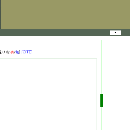
返り点:
有
/
無
]
[CITE]