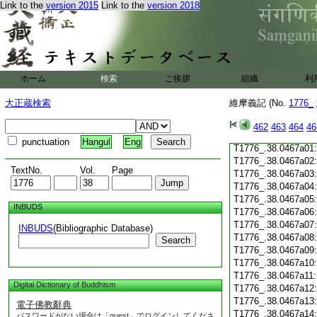
Link to the
version 2015
Link to the
version 2018
T1776_.38.0466c19
T1776_.38.0466c20
T1776_.38.0466c21
T1776_.38.0466c22
T1776_.38.0466c23
T1776_.38.0466c24
ホーム
検索
ご挨拶
組織
利
T1776_.38.0466c25
T1776_.38.0466c26
大正蔵検索
維摩義記 (No.
1776_
T1776_.38.0466c27
T1776_.38.0466c28
462
463
464
46
T1776_.38.0466c29
punctuation
Hangul
Eng
T1776_.38.0467a01
T1776_.38.0467a02
TextNo.
Vol.
Page
T1776_.38.0467a03
T1776_.38.0467a04
T1776_.38.0467a05
INBUDS
T1776_.38.0467a06
T1776_.38.0467a07
INBUDS
(Bibliographic Database)
T1776_.38.0467a08
Search
T1776_.38.0467a09
T1776_.38.0467a10
T1776_.38.0467a11
Digital Dictionary of Buddhism
T1776_.38.0467a12
T1776_.38.0467a13
電子佛教辭典
T1776_.38.0467a14
パスワードがない場合は「guest」でログインしてくださ