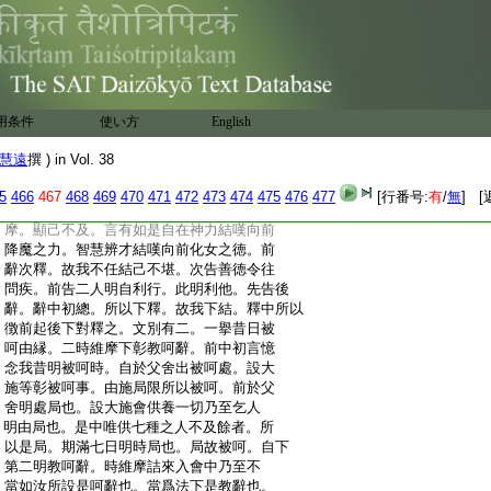
:
一菩薩合前一燈。開百千生合前喩中然百
:
千燈。令發阿耨三菩提心合前冥者皆明。於
:
其道意亦不滅盡合前終明不盡。此喩反合
:
自利兼他。隨所説法而自増益一切善法他
:
利兼自。是名下結。下學益中汝等雖住以無
:
盡燈令發心者爲報佛恩他利兼自。令無數
用条件
使い方
English
:
天子天女發菩提心是他利也。爲報佛恩是
:
兼自也。行順佛心名報佛恩。亦大饒益一切衆
慧遠
撰 ) in Vol. 38
:
生自利兼他。此第六竟。爾時已下是第七段
:
諸女辭去。上來第三廣明維摩降魔索女以
5
466
467
468
469
470
471
472
473
474
475
476
477
[行番号:
有
/
無
] [
:
法化益。世尊維摩如是下大段第四結嘆維
:
摩。顯己不及。言有如是自在神力結嘆向前
:
降魔之力。智慧辨才結嘆向前化女之徳。前
:
辭次釋。故我不任結己不堪。次告善徳令往
:
問疾。前告二人明自利行。此明利他。先告後
:
辭。辭中初總。所以下釋。故我下結。釋中所以
:
徴前起後下對釋之。文別有二。一擧昔日被
:
呵由縁。二時維摩下彰教呵辭。前中初言憶
:
念我昔明被呵時。自於父舍出被呵處。設大
:
施等彰被呵事。由施局限所以被呵。前於父
:
舍明處局也。設大施會供養一切乃至乞人
:
明由局也。是中唯供七種之人不及餘者。所
:
以是局。期滿七日明時局也。局故被呵。自下
:
第二明教呵辭。時維摩詰來入會中乃至不
:
當如汝所設是呵辭也。當爲法下是教辭也。