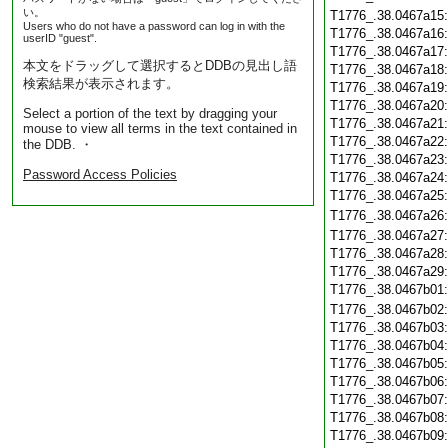
い。
T1776_.38.0467a15
Users who do not have a password can log in with the
T1776_.38.0467a16
userID "guest".
T1776_.38.0467a17
本文をドラッグして選択するとDDBの見出し語
T1776_.38.0467a18
検索結果が表示されます。
T1776_.38.0467a19
T1776_.38.0467a20
Select a portion of the text by dragging your
T1776_.38.0467a21
mouse to view all terms in the text contained in
T1776_.38.0467a22
the DDB. ・
T1776_.38.0467a23
Password Access Policies
T1776_.38.0467a24
T1776_.38.0467a25
T1776_.38.0467a26
T1776_.38.0467a27
T1776_.38.0467a28
T1776_.38.0467a29
T1776_.38.0467b01
T1776_.38.0467b02
T1776_.38.0467b03
T1776_.38.0467b04
T1776_.38.0467b05
T1776_.38.0467b06
T1776_.38.0467b07
T1776_.38.0467b08
T1776_.38.0467b09