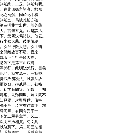
無始終。二云。無始無明。
。在此無始之初者。故知
此之兩解。同於此中横
無始空。爲破此始亦破
第三明非世出世。若菩薩
人。言無菩提。即是謗法。
下。第四説偈結歎。他云。
行半歎大悲。後兩偈結
。次半行歎大悲。次世醫
之所離故言不發。喜之
既服下半行是歎大捨。
是偈下是第三明戒爲
深梵行。此明淺梵行。是義
化他。就文爲三。一持戒。
持戒故能護法。以護法故
爾故也。持戒爲二。初略
。初文有問答。問爲二。初
爲兩。先難同世。若世間不
知見覺。次難異世。佛答
釋兩章。汝言有何異下。釋
釋同章。有同有異不一
下第二釋異章門。又二。
次明三法相資。初文具
以修慧下。第二明三法相
初明慧資戒。二明戒資慧。