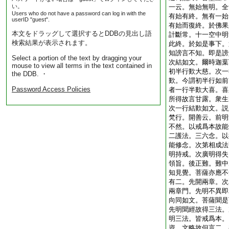
い。
一云。無始無明。全
Users who do not have a password can log in with the
有始有終。無有一始
userID "guest".
有始而復終。於佛果
本文をドラッグして選択するとDDBの見出し語
計斷常。十一空中明
検索結果が表示されます。
此終。於如是事下。
知謗言不知。即是謗
Select a portion of the text by dragging your
次結如文。爾時迦葉
mouse to view all terms in the text contained in
初半行歎大慈。次一
the DDB. ・
歎。今謂初半行如前
Password Access Policies
者一行半歎大喜。喜
所得故言甘露。衆生
次一行結歎如文。説
梵行。開善云。前明
不然。以戒爲本故能
二護法。三六念。以
能修念。次第相成法
明持戒。次廣明得失
領旨。後正難。難中
知見覺。菩薩亦應不
有二。先開兩章。次
兩章門。先明不異即
向同如文。菩薩聞是
先明聞經故得三法。
明三法。皆戒爲本。
資。文略故但言二。