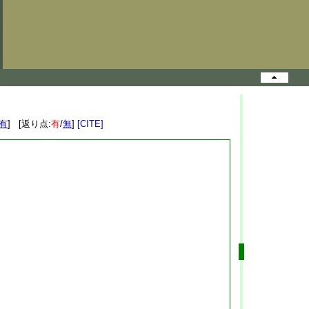
有
] [返り点:
有
/
無
]
[CITE]