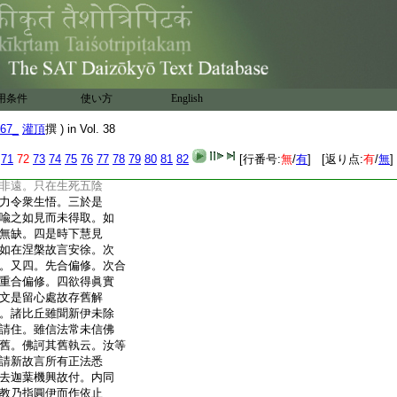
者。即是偏修無常苦觀
害譬苦。草木虚浮譬無
散譬無常。各各自謂無
下。譬今教圓修。舊亦三
修之未明理未極。故言
。一悟昔非眞。二由佛性
用条件
使い方
English
解。四明慧見即是得理
昔非。舊兩釋歡喜向
67_
灌頂
撰 ) in Vol. 38
。歡喜持向前出非眞向
是時寶珠下。由佛性力始
71
72
73
74
75
76
77
78
79
80
81
82
[行番号:
無
/
有
] [返り点:
有
/
無
]
於佛性由佛性力令衆
非遠。只在生死五陰
力令衆生悟。三於是
喩之如見而未得取。如
無缺。四是時下慧見
如在涅槃故言安徐。次
。又四。先合偏修。次合
重合偏修。四欲得眞實
文是留心處故存舊解
。諸比丘雖聞新伊未除
請住。雖信法常未信佛
舊。佛訶其舊執云。汝等
請新故言所有正法悉
去迦葉機興故付。内同
教乃指圓伊而作依止