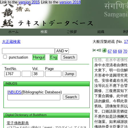
Link to the
version 2015
Link to the
version 2018
即是勝修。初云競捉
而習學之。瓦石自傷
我。砂礫水底分分離
非得理。次歡喜持出
慧今意不爾。猶是偏
乃知非眞。一往爲四
ホーム
検索
ご挨拶
組織
利
力令衆生悟。三明信
初文即今教起已方悟
大正蔵検索
大般涅槃經疏 (No.
17
前持出向後。莊嚴云
後。今皆爲一句。次
67
68
69
70
明眞修。此聞今教説
punctuation
Hangul
Eng
生悟。在水中者佛性
身中水澄清者由佛性
TextNo.
Vol.
Page
大衆下。明一往信解
月形者中道圓理究竟
也。安徐者處在生死
INBUDS
汝等比丘不應下合譬
圓修。三復應當知下
INBUDS
(Bibliographic Database)
下重合圓修。此中經
Search
請勿嫌煩。今釋此章
舊執。謂佛無常所以
常。口雖請新意猶從
Digital Dictionary of Buddhism
不應作如是語佛酬其
付迦葉。如來縁謝故
電子佛教辭典
佛徳外委大臣秉正法
パスワードがない場合は「guest」でログインしてくださ