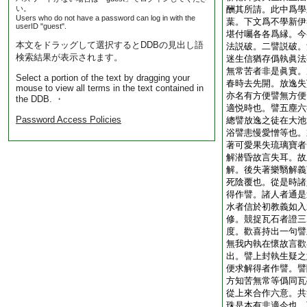
い。
酬其所請。此中爲學
Users who do not have a password can log in with the
葉。下文爲不學新伊
userID "guest".
堪付囑各各爲縁。今
本文をドラッグして選択するとDDBの見出し語
法説破。二譬説破。
検索結果が表示されます。
迷生信猶存僞執眞法
無常苦者非是眞實。
Select a portion of the text by dragging your
春時去先開。放逸失
mouse to view all terms in the text contained in
亦名有方便譬無方便
the DDB. ・
適悦時也。譬五塵六
Password Access Policies
總譬放逸之徒在大池
浴譬恚慢愛憎等也。
著可愛果失琉璃寶者
解潜昏故言失耳。故
解。後失著樂翳解義
死陰覆也。從是時諸
得作譬。諸人者通是
水者信於初教義如入
修。競捉瓦石者證三
度。歡喜持出一句譬
無我内執在懷故言歡
出。譬上封執生疑之
便求解得者作譬。譬
方知苦無常等僞同瓦
從上來合作六意。共
珠是本有非適今也。