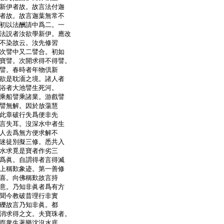
新伊者故。故言法付迦
者故。故言迦葉無常不
初以法酬請中爲二。一
法説者汝欲學新伊。應改
不染故云。汝先修習
次譬中又二譬合。初如
寶譬。次開求得不得譬。
譬。春時者年物倶新
欲是耽湎之境。諸人者
浴者大池譬生死河。
乘船譬乘諸業。游戲譬
譬無解。因於放蕩慧
此章破行失爲便非先
言失耳。沒深水中者生
人去爲無方便求解不
迷徒別擬三修。悉共入
水求覓是寶者作劣三
爲眞。自謂得者言得滅
上稱歎象迹。第一善修
喜。向佛稱歎故言持
意。乃知非眞者爲有方
聞今教破昔理行非實
礫故言乃知非眞。都
消求得之文。夫寶珠者。
而衆生著樂沈沒水底