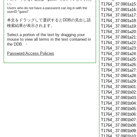
い。
T1764_.37.0901a15
Users who do not have a password can log in with the
T1764_.37.0901a16
userID "guest".
T1764_.37.0901a17
本文をドラッグして選択するとDDBの見出し語
T1764_.37.0901a18
検索結果が表示されます。
T1764_.37.0901a19
T1764_.37.0901a20
Select a portion of the text by dragging your
T1764_.37.0901a21
mouse to view all terms in the text contained in
T1764_.37.0901a22
the DDB. ・
T1764_.37.0901a23
Password Access Policies
T1764_.37.0901a24
T1764_.37.0901a25
T1764_.37.0901a26
T1764_.37.0901a27
T1764_.37.0901a28
T1764_.37.0901a29
T1764_.37.0901b01
T1764_.37.0901b02
T1764_.37.0901b03
T1764_.37.0901b04
T1764_.37.0901b05
T1764_.37.0901b06
T1764_.37.0901b07
T1764_.37.0901b08
T1764_.37.0901b09
T1764_.37.0901b10