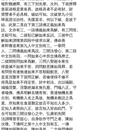
:
報對難總釋。有三下別先擧。次列。下就辨釋
:
貪富諸根是業各異。故根具者不必有財。財
:
寶豐者不必具根。破結可知。次破第九小兒
:
啼喜證法自性。先牒直非。何以下破。是故下
:
結。此第二竟
自下第三請佛正義如來爲
:
説。文亦有三。一請佛義如來爲解。有三問答。
:
文顯可知。二彼彰已解如來反試。三彼申已
:
解如來讃嘆
第四段中彼求出家。佛命善
:
來即獲道果
第九人中文別有三。一擧問
:
人。二問佛義如來爲説。三聞法發心。第二段
:
中文別有四。一問如來心中所念佛爲辨之。
:
二彼聞怪問如來爲解。三問八聖能令衆生
:
得盡滅不如來不答。四問默意陳如爲釋。若
:
有問世有邊無邊如來不答類顯默意。八聖
:
是直涅槃常下當問正解。若修便得不修不
:
得爲是如來不得定答。於中初法。次以喩顯。
:
城喩涅槃。涅槃絶漏名無孔竅。門喩八正。守
:
者喩佛。佛具明解名聰有智。善達物機名善
:
分別。有機教入名之爲放。無機未教説之爲
:
遮。所知衆生進退難定故言不知出入多少。
:
定知入者斯由八正。故言知入皆由此門。下
:
合可知
第三聞法發心之中。弘廣初先聞
:
法讃嘆發菩提心。自身欲作守門之者。陳如
:
次嘆。下佛呵之
第十人中文別有五。一佛
:
問陳如阿難所在。陳如具答。二文殊問佛顧