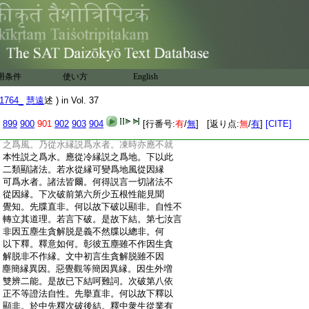
:
大。白蝋錫等於汝法中名之爲火擧其所立。
:
下破可知。下破風水。水性名流辨定水相。若
:
水凍時不名爲地故名水者定其所立。何因
:
縁故波動之時不名爲風擧風決破。若動不
:
名風擧風徴定。凍時亦應不名爲水擧水決
:
破。是義云何。水性名流。與寒冷合便成凍結。
用条件
使い方
English
:
風性飄動與水和合便成波浪兩義相似。今
:
就徴責。水性名流若水凍時不從冷縁説之
1764_
慧遠
述 ) in Vol. 37
:
爲地。仍就本性説爲水者。風與水合成波之
:
時應從本性説之爲風。何因縁故波動之時
899
900
901
902
903
904
[行番号:
有
/
無
] [返り点:
無
/
有
]
[CITE]
:
不名爲風乃名爲水。若波動時不就本性説
:
之爲風。乃從水縁説爲水者。凍時亦應不就
:
本性説之爲水。應從冷縁説之爲地。下以此
:
二類顯諸法。若水從縁可變爲地風從因縁
:
可爲水者。諸法皆爾。何得説言一切諸法不
:
從因縁。下次破前第六所少五根性能見聞
:
覺知。先牒直非。何以故下破以顯非。自性不
:
轉立其道理。若言下破。是故下結。第七汝言
:
非因五塵生貪解脱是義不然牒以總非。何
:
以下釋。釋意如何。彰彼五塵雖不作因生貪
:
解脱非不作縁。文中初言生貪解脱雖不因
:
塵簡縁異因。惡覺觀等簡因異縁。因生外増
:
雙辨二能。是故已下結呵難詞。次破第八依
:
正不等證法自性。先擧直非。何以故下釋以
:
顯非。於中先釋次破後結。釋中衆生從業有