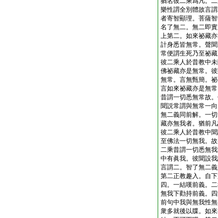
猶名彼二乘爲凡。二
樂性謂全別體故言謂
者寄智顯理。菩薩智
名了無二。無二即實
上第二。如來祕藏亦
計身悉皆無常。聲聞
常便謂生死乃至祕藏
彼二乘人於昔教中未
佛祕藏亦是無常。彼
無常。言無甄簡。祕
言如來祕藏亦是無常
昔謂一切悉無常故。
聞説常謂與無常一向
無二義同前解。一切
藏亦無我者。猶前凡
彼二乘人於昔教中聞
至佛法一切無我。故
二乘昔謂一切悉無我
中有眞我。彼聞設我
言謂二。智了無二義
第二正教趣入。自下
四。一結嘆前義。二
無我下勸持前義。四
前句中我與無我性無
衆多就後以牒。如來