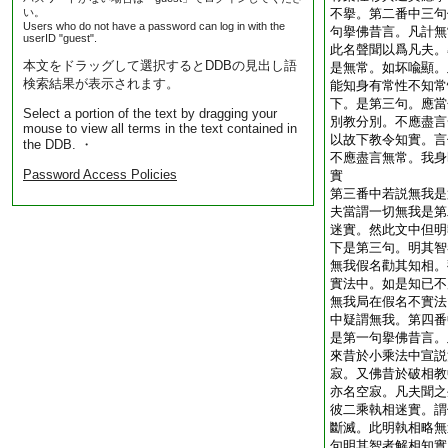
い。
不擧。第二番中三句
Users who do not have a password can log in with the
句擧佛昔言。凡計無
userID "guest".
此名聲聞以爲凡夫。
本文をドラッグして選択するとDDBの見出し語
是無常。如坏喩顯。
検索結果が表示されます。
能知身有常性不知常
下。是第三句。應當
Select a portion of the text by dragging your
別教分別。不應盡言
mouse to view all terms in the text contained in
以故下教令知實。言
the DDB. ・
不應盡言無常。我身
Password Access Policies
實
第三番中若説無我是
夫當謂一切無我是第
迷實。然此文中但明
下是第三句。明其智
無我假名勸其知相。
實法中。如是知已不
無我局在假名不實法
中疑謂無我。第四番
是第一句擧佛昔言。
來昔於小乘法中宣説
寂。又佛昔於破相教
亦名空寂。凡夫聞之
彼二乘執相迷實。謂
斷滅。此明執相略無
句
明其智者解相知實