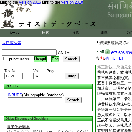
Link to the
version 2015
Link to the
version 2018
乖理。故勸捨之。文
訟正勸捨有。捨有同
更勸捨有所以言復。
名戲論。執有乖空。
不應。但求了等教取
求。所求如理即是其
ホーム
検索
ご挨拶
組織
利
擧過勸捨。道言戲論
能解也。問曰。今此
大正蔵検索
大般涅槃經義記 (No.
段中破有破無。有何
者爲破情見。今此所
697
698
699
就彼世諦因縁法中破
点:
無
/
有
]
[CITE]
punctuation
Hangul
Eng
來藏性非有無義。與
第三對彼二乘偏見之
TextNo.
Vol.
Page
乘執相迷實。故佛就
前三就其染相顯實。
五番中例應有三。一
INBUDS
相迷實。三明智者解
隱顯或有具者有不具
INBUDS
(Bibliographic Database)
二。略無第三。若説
Search
佛昔於彼小乘法中説
是無常一切苦等是第
愚人或名凡夫。以不
Digital Dictionary of Buddhism
正故不名聖説爲凡夫
説一切苦。正執爲苦
電子佛教辭典
有樂性彰其迷實應擧
パスワードがない場合は「guest」でログインしてくださ