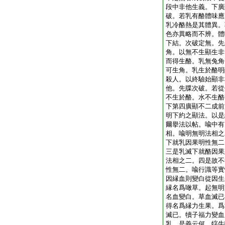
段中非他生義。下廣
破。若乳有酪體味應
乳冷酪熱是其體異。
色亦異略而不辨。體
下結。次破定無。先
角。以無不生顯生非
而得生酪。乳無兔角
可生角。乳生於酪明
殺人。以終驗始顯非
他。先牒次破。若從
不生於酪。水不生酪
下第四廣顯不二成前
明下約之顯法。以是
爾擧法以帖。喩中有
相。喩明無明法相之
下就乳因果明性無二
三是乳滅下就酪因果
法相之二。四是故不
性無二。喩行識等實
因縁血則變白從因生
縁名爲噉草。起無明
名血變白。草血滅已
得名爲縁力生果。爲
滅已。犢子福力變血
乳。是義云何。牸牛