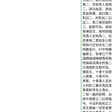
無二。亦如有人迷南
二。諸法如是。迷如
是如來藏。故曰無二
對説二。約對此二以
説二。第三善惡相對
三。餘類可知。就初
擧佛昔言。無明煩惱
其愚人定執爲二。此
證會無二實故妄心取
明與行定別名生二想
明猶是行。行中明勝
偏擧之。智者已下寄
識體隨縁轉變爲明無
性隨縁清濁水性無二
行識相對文顯可知。
佛昔言。十善十惡擧
人辨業。十善可作。
辨業。十善通人至於
人到於三趣名爲惡道
善業鮮淨名之爲白。
二智一義同前釋。自
段中相實之二以明無
句。今且約就初之三
若言應修一切苦者擧