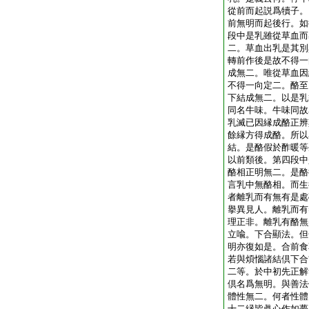
從前而起説爲犢子。
前無明而起後行。如
段中是乳雖從草血而
二。草血出乳是其別
轉前作後是故不得一
成無二。唯從草血因
不得一向定二。酪至
下結成無二。以是乳
同名牛味。牛味同故
乳滅已因縁成酪正辨
餘縁方得成酪。所以
結。是酪假於酢暖等
以前類後。第四段中
酪相正明無二。是酪
言乳中無酪相。而生
者離乳而有無有是處
擧異見人。離乳而有
理正非。離乳有酪無
立喩。下合顯法。但
明亦復如是。合前食
若與煩惱諸結倶下合
二等。於中初先正解
倶名爲無明。與善法
體性無二。何者性體
十二縁皆眞心作如夢