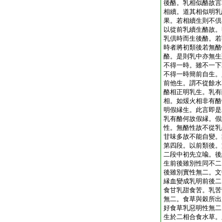
後酪。乳相似酪故言
相續。道其相似明乳
果。若相續生則不倶
以從前乳續生酪故。
乳倶時而生後酪。若
時者將初類後若無酪
酪。是則乳中亦無生
不得一時。雖不一下
不得一時簡前自生。
前他生。謂不從餘水
酪相正明乳生。乳有
相。如煖火相非有酪
明假縁生。此言即是
乳有酪何故假縁。假
性。無酪性故不從乳
甘味多故不能自變。
第四段。以前類後。
二段中初先立喩。後
生前後雖別性同不二
後雖別實性無二。文
縁血變成乳明前後二
食甘乳甜食苦。乳苦
無二。食草與穀所出
好食草乳惡明性無二
生於二相合食水草。