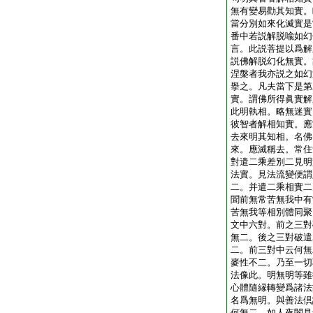
無有變易勸其知實。
當分別如來化滅實是
番中若説解脱喩如幻
言。此説菩提以爲解
説佛解脱幻化無實。
涅槃者我亦説之如幻
擧之。凡夫當下是第
實。謂佛所得眞實解
此明執相。略無迷實
彼智者解相知實。應
去來明其知相。名佛
來。應滅稱去。常住
對遣二乘差別二見明
法實。見法流變便謂
二。并遣二乘相實二
聞前無常苦無我中有
苦無我等相別體同聚
文中六對。前之三對
無二。後之三對破遣
二。前三對中云何無
麥性不二。乃至一切
法像此。明無明等雖
心體隨縁轉變爲諸法
名爲無明。與善法倶
何無二。如人夜闇見