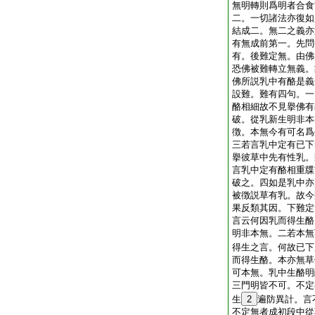
無明轉則爲明者合食
二。一切諸法亦復如
結成二。無二之義亦
有無成前第一。先問
有。後難定無。由佛
恐佛被難轉立無義。
佛所説乳中有酪是義
設難。難有四句。一
酪相細故不見擧佛有
破。從乳新生明非本
徴。本無今有可名爲
三若言乳中定有已下
擧彼草中先有性乳。
言乳中定有酪相重牒
破之。四如是乳中亦
被徴説草有乳。故今
果反類其因。下難定
言云何因乳而得生酪
明非本無。二若本無
得生之言。何故已下
而得生酪。本亦無草
可本無。乳中生酪明
三門明皆不可。不定
生
2
遍防異計。言
不定無者成初段中從