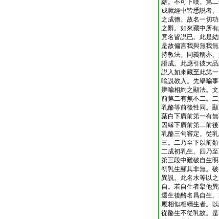
結。不可下嘆。第二
成就經中皆悉説者。
之成徳。故名一切功
之辭。如來藏中所有
竟名皆説已。此是結
是故偏言我與無我無
持教法。同義稱亦。
證成。此應引彼大品
説入如來藏至此第一
喩説教入。先擧喩事
辨喩相約之顯法。文
前第二有無不二。二
乳酪等前後性同。顯
葉白下廣前第一有無
因縁下廣前第二前後
乳酪三句審定。從乳
三。二乃至下以前類
二成初乳生。四乃至
第三段中難破自生明
初乳生顯其非無。破
異説。此名水等以之
自。若自生者擧他異
還生後酪名爲自生。
應相似相續生者。以
從酪生不從乳故。是