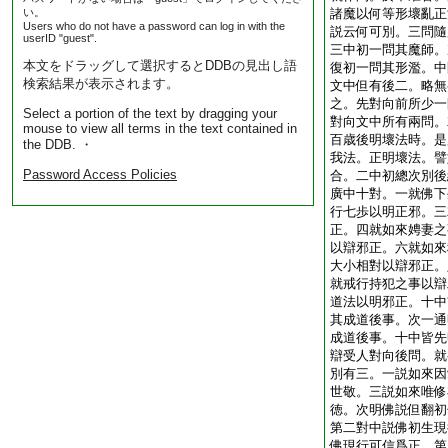
い。
諸魔以何等形壞亂正
Users who do not have a password can log in with the
説云何可別。三問隨
userID "guest".
三中初一問其魔師。
本文をドラッグして選択するとDDBの見出し語
復初一問其形濫。中
検索結果が表示されます。
文中但有後二。略無
之。先對向前所少一
Select a portion of the text by dragging your
對向文中所有兩問。
mouse to view all terms in the text contained in
百歳後明壞法時。是
the DDB. ・
我法。正明壞法。譬
Password Access Policies
合。二中初總次別後
廣中十對。一就佛下
行七歩以明正邪。三
正。四就如來娉妻之
以辯邪正。六就如來
大小相對以辯邪正。
就戒行持犯之事以辯
道法以明邪正。十中
其成道後事。次一通
成道後事。十中皆先
辯受人對向後問。就
別有三。一説如來因
世敬。三説如來唯修
徳。次明佛説但翻初
第二對中説佛初生現
佛現行可信爲正。第