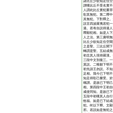
諸比丘少欲知足住空
讃嘆比丘不受名實不
人謂此比丘實犯重罪
彰其無犯。第二釋中
其無犯。下對釋之。
説言四波羅夷若犯一
過。若有自説得過人
釋顯犯相。如是人下
人之法。第三廣明無
比丘少欲知足住空閑
之是聖。三比丘聞下
轉謂是聖。五結成無
初念其人現得羅漢。
三段中文別復三。一
莫説。二唯願下明不
初先請王勿説。不知
足相。我今已下明不
知足得彰己樂受。於
稱讃。是故已下明己
相。第四段中王初自
咸使同知。是故已下
五段中初嘆其人自行
他福。如是已下結成
犯。何以下釋。文顯
邪。若説如是無犯之