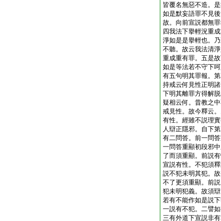
皆覆名無惡不造。是
如是默妄語罪不見後
故。向前宣説都無罪
四我法下擧輕況重成
淨如是是擧輕也。乃
不聽。故云我法清淨
重成重有罪。五是故
如是等法若不守下呵
有五句明其罪報。第
持戒云何見性正明諸
下明其離罪方得解脱
疑相云何。昔教之中
戒見性。故今釋云。
有性。經雖不説理實
人辯正隱邪。自下第
有二問答。前一問答
一問答重顯初段邪中
了而須重顯。前説有
宣説有性。不犯須釋
説不犯未明其犯。故
不了更須重顯。前説
犯未明犯義。故須辯
若有不能作如是説下
一説有不犯。二譬如
三有外道下宣説非有