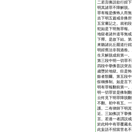
二若言佛説欲行婬下
明其諸罪不障解脱。
罪有報是佛怖人而無
吉下明五篇戒非佛所
五宜審記之。就初段
犯如是下明無罪報。
地獄者諸外道等無戒
下釋。是故下結。第
來聽諸比丘罷道行婬
明婬舊法非我過咎。
生天解脱成前第一。
第三段中明一切罪不
四段中擧佛昔説突吉
歳墮於地獄。但是怖
餘者類爾。第五段中
假稱佛制。如是言下
明有罪報翻前第一。
明一切罪皆是佛制翻
云何見下明罪障脱翻
不翻。初中有五。一
護。二有律師下明其
近。三如佛説下擧佛
言。若過一者謂説戒
於此時中有罪覆藏名
此妄語不招當苦名不