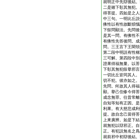
就明正中先辯後結。
二是雖下彰其無犯。
得菩提。四如是之人
中三句。一明比丘説
佛性以有性故斷煩惱
下假問顯法。先問後
是其一問。有佛性不
有佛性先答後問。成
問。三王言下王聞領
第二段中明説有性稱
三可解。第四段中別
證果得福無量。以菩
下彰其無犯假擧邪言
一切比丘皆同其人。
切不犯。彼亦如之。
先問。何故其人得福
顯。擧己住修今得菩
成念無罪。往昔常離
自知等知有正因。是
利果。有大慈悲成利
提。故自念己當得菩
上來廣辨。如是下結
就無犯以辯邪正。自
正。有犯説無名之爲
就前邪中初辯後結。