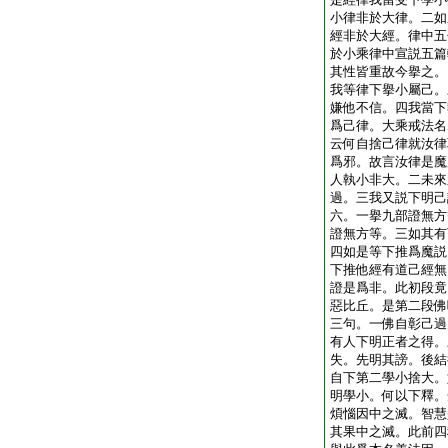
小律非於大律。二如
經非於大經。律中五
於小乘律中宣説五篇
其性皆重故今擧之。
我等律下擧小屬己。
嫌他不信。四我當下
爲己律。大乘戒法名
云何自捨己律就汝律
爲邪。故言汝律是魔
人執小非大。二未來
過。三我又説下明己
六。一擧九部證無方
證無方等。三如其有
四如是等下推爲魔説
下推他經有道己經無
證是爲非。此初段竟
惡比丘。是第二段佛
三句。一佛自彰己過
有人下明正者之得。
失。先明其謗。後結
自下第二學小捨大。
明學小。何以下釋。
煩惱因中之滅。智慧
其果中之滅。此前四