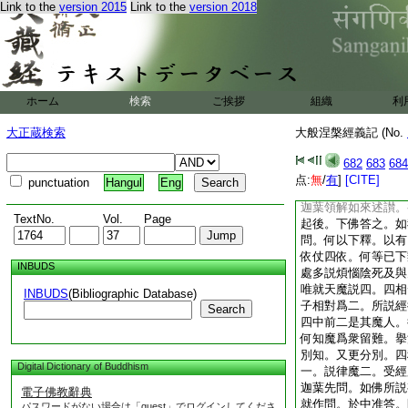
Link to the
version 2015
Link to the
version 2018
不爲慧眼正明異法。
説人依。是故下結。
爲之説人四依。就後
状彰彼肉眼不能照見
就初以別。後略不擧
爲肉眼。一切菩薩名
ホーム
検索
ご挨拶
組織
利
下明邪正。答上問中
説魔説云何別知。何
大正蔵検索
大般涅槃經義記 (No.
明四人摧邪通正能爲
依所以。故經説言應
682
683
684
令人識邪不從離所不
点:
無
/
有
]
[CITE]
punctuation
Hangul
Eng
葉請略擧四魔。二因
迦葉領解如來述讃。
TextNo.
Vol.
Page
起後。下佛答之。如
問。何以下釋。以有
依仗四依。何等已下
INBUDS
處多説煩惱陰死及與
唯就天魔説四。四相
INBUDS
(Bibliographic Database)
子相對爲二。所説經
Search
四中前二是其魔人。
何知魔爲衆留難。擧
別知。又更分別。四
Digital Dictionary of Buddhism
一。説律魔二。受經
迦葉先問。如佛所説
電子佛教辭典
就作問。於中准答。
パスワードがない場合は「guest」でログインしてくださ