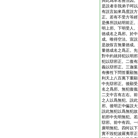
與此爲本名善法因。
是説者非我弟子呵以
有説言如來爲度説方
正。若有不受方等經
是佛所説結明前正。
明上邪。下明受人。
徳成名之爲邪。於中
成。唯得空法。宣説
是故假言無量徳成。
量徳成名之爲正。先
對中約就持犯以明邪
犯以辯邪正。二復有
義以辯邪正。三迦葉
有佛性下問答重顯無
利天上八百萬下重顯
中先辯邪正。後顯受
名之爲邪。無犯復復
二文中言有左右。前
之人以爲無犯。説此
邪。後明正中偏説大
説此無犯以爲無犯故
初邪中先明無犯。若
辯邪。前中有四。一
廣明無犯。四何以下
實不毀犯波羅夷罪正