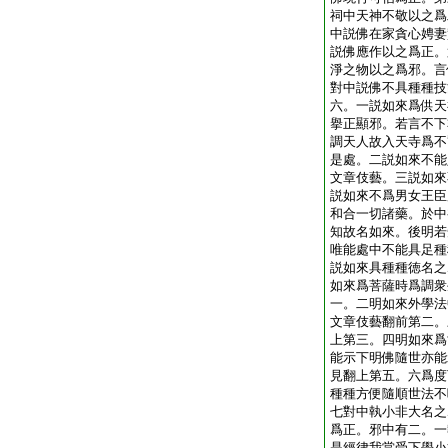
祠中天神不敬以之爲
中説佛在家貪心娉妻
説佛應作以之爲正。
淨之物以之爲邪。言
對中説佛不具種種技
六。一説如來爲供天
擧正顯邪。若言不下
調天人故入天寺爲不
是處。二説如來不能
文章伎藝。三説如來
説如來不爲男女王臣
和合一切諸藥。於中
知故名如來。後明若
唯能處中不能具足種
説如來具種種徳名之
如來爲菩薩時爲調衆
一。二明如來外學法
文章伎藝翻前第二。
上第三。四明如來爲
能示下明佛隨世亦能
見翻上第五。六爲度
種種方便隨順世法不
七對中執小非大名之
爲正。邪中有二。一
是經律我當受下學小