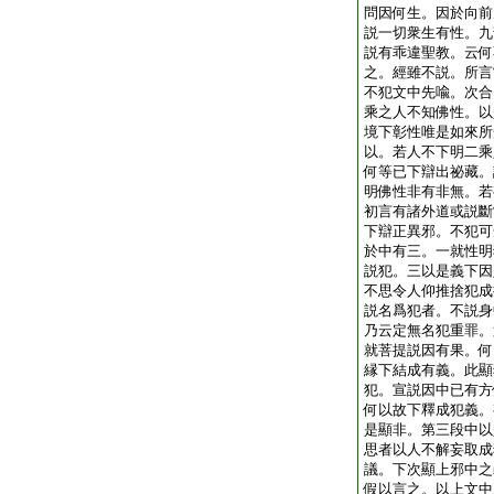
問因何生。因於向前
説一切衆生有性。九
説有乖違聖教。云何
之。經雖不説。所言
不犯文中先喩。次合
乘之人不知佛性。以
境下彰性唯是如來所
以。若人不下明二乘
何等已下辯出祕藏。
明佛性非有非無。若
初言有諸外道或説斷
下辯正異邪。不犯可
於中有三。一就性明
説犯。三以是義下因
不思令人仰推捨犯成
説名爲犯者。不説身
乃云定無名犯重罪。
就菩提説因有果。何
縁下結成有義。此顯
犯。宣説因中已有方
何以故下釋成犯義。
是顯非。第三段中以
思者以人不解妄取成
議。下次顯上邪中之
假以言之。以上文中