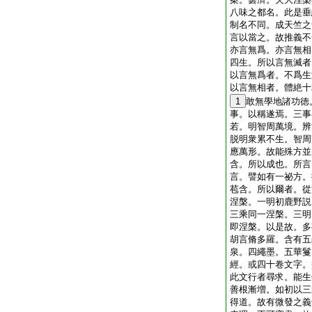
八味之都名。此是垂
制名不同。成天竺之
言以當之。故推義不
亦言無爲。亦言無相
四生。所以言無滅者
以言無爲者。不爲生
以言無相者。體絶十
1
敢無學地諸功徳
事。以稱遂焉。三事
若。明智周萬境。辨
脱明衆累不生。智周
應萬形。故能殊方並
含。所以成也。所言
言。譬如有一祕方。
苞含。所以爾者。從
涅槃。一明初鹿野説
三乘同一涅槃。三明
即涅槃。以是故。多
胡言脩多羅。含有五
泉。四繩墨。五華鬘
經。或四十卷文字。
此文行者尋求。能生
善根漸増。如初以三
得道。故有微發之義