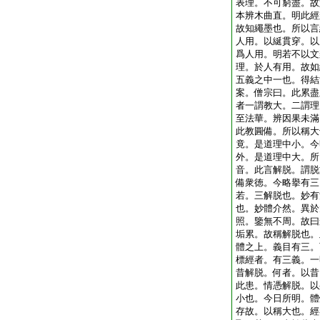
表理。不可窮盡。故
本辨木曲直。明此經
故知繩墨也。所以言
人用。以綖貫穿。以
爲人用。明若不以文
理。於人有用。故如
五義之中一也。得結
案。僧宗曰。此累盡
者一謂教大。二謂理
至法華。辨因果未滿
此教圓備。所以稱大
竟。是道理中小。今
外。是道理中大。所
音。此言解脱。謂脱
備衆徳。今略擧有三
若。三解脱也。妙有
也。妙體介然。異於
照。鑒無不周。故曰
垢累。故稱解脱也。
體之上。義目有三。
標經者。有三義。一
昔解脱。何者。以昔
此患。情憑解脱。以
小也。今日所明。體
存故。以稱大也。經