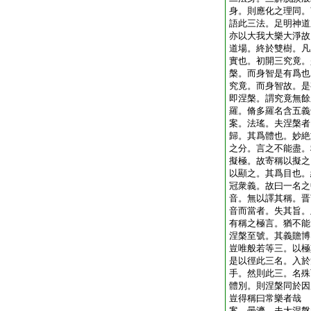
身。則應化之理同。
語此三法。足明神道
亦以大我大樂大淨故
道場。終於雙樹。凡
實也。初開三究竟。
槃。而身智是有爲也
究竟。而身智故。是
即涅槃。謂究竟無餘
羅。脩多羅名含五義
案。法瑤。夫涅槃者
歸。其爲體也。妙絶
之分。言之不能盡。
擬極。故寄稱以擬之
以顯之。其爲目也。
冠衆義。故曰一名之
音。無以譯其稱。晋
音而當者。失其旨。
有稱之極言。猶不能
涅槃至號。其義贍博
豈唯般若等三。以極
是以徑此三名。入於
手。然則此三。名殊
體別。則涅槃同於因
豈得稱曰常樂者哉
案。曇濟。夫大涅槃