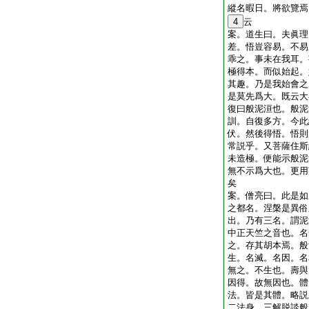
縱名暇日。將欲覽焉
4
云
案。道生曰。夫眞理
差。悟豈容易。不易
乖之。事未在我耳。
極得本。而似始起。
其趣。乃是我始會之
是莫先爲大。既云大
復曰般泥洹也。般泥
訓。自復多方。今此
伏。然後得悟。悟則
常説乎。又菩薩住斯
未造極。便能示般泥
無不示爲大也。更用
矣
案。僧亮曰。此是如
之都名。涅槃是異俗
出。乃有三名。謂泥
中正天竺之音也。名
之。存其胡本焉。般
生。名滅。名因。名
無之。不生也。壽與
因得。故無因也。體
法。皆是其體。略説
二法身。三解脱談般