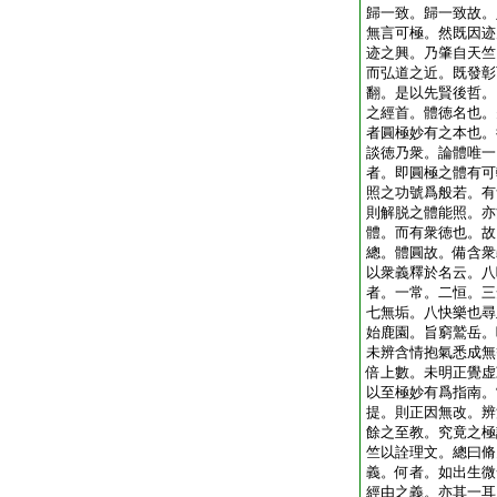
歸一致。歸一致故。
無言可極。然既因迹
迹之興。乃肇自天竺
而弘道之近。既發彰
翻。是以先賢後哲。
之經首。體徳名也。
者圓極妙有之本也。
談徳乃衆。論體唯一
者。即圓極之體有可
照之功號爲般若。有
則解脱之體能照。亦
體。而有衆徳也。故
總。體圓故。備含衆
以衆義釋於名云。八
者。一常。二恒。三
七無垢。八快樂也尋
始鹿園。旨窮鷲岳。
未辨含情抱氣悉成無
倍上數。未明正覺虚
以至極妙有爲指南。
提。則正因無改。辨
餘之至教。究竟之極
竺以詮理文。總曰脩
義。何者。如出生微
經由之義。亦其一耳