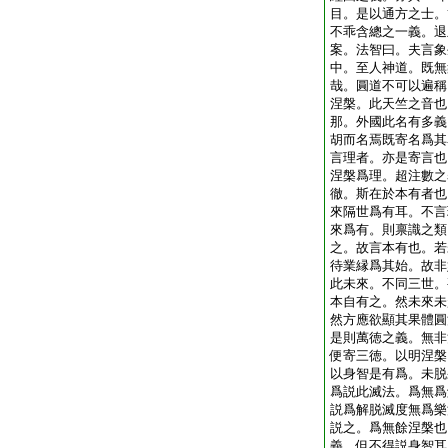
目。是以通方之士。
不乖含總之一義。退
案。法智曰。夫言象
中。至人神道。既無
哉。圓道不可以遍稱
涅槃。此天竺之音也
那。外國此名有多義
胡而名焉既寄名爲其
言理者。亦是寄言也
涅槃爲理。超注數之
徹。斯在於本有者也
來隔世爲有耳。不言
來爲有。則禀識之類
之。故言本有也。若
待業縁爲其始。故非
此未來。不同三世。
本自有之。然未來未
然方應欲顯其果體圓
是則萬徳之義。無非
便寄三徳。以明涅槃
以身智是有爲。未脱
爲説此滅法。爲無爲
説爲解脱滅度無爲樂
説之。爲無餘涅槃也
義。但不得説身智耳