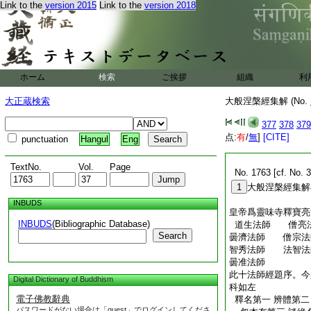
Link to the
version 2015
Link to the
version 2018
ホーム
検索
ご挨拶
組織
利
大正蔵検索
大般涅槃經集解 (No.
377
378
379
点:
有
/
無
]
[CITE]
punctuation
Hangul
Eng
TextNo.
Vol.
Page
No. 1763 [cf. No. 3
1
大般涅槃經集解
INBUDS
皇帝爲靈味寺釋寶亮
INBUDS
(Bibliographic Database)
道生法師 僧亮
Search
曇濟法師 僧宗
智秀法師 法智
曇准法師
此十法師經題序。今
Digital Dictionary of Buddhism
科如左
電子佛教辭典
釋名第一 辨體第二
パスワードがない場合は「guest」でログインしてくださ