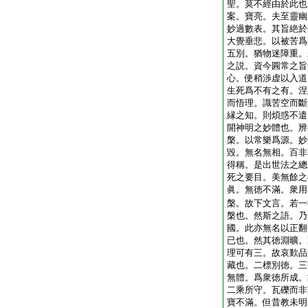
聖。莫不經由於此也
案。寶亮。夫至靈幽
妙過數表。其旨絶於
大覺垂悲。以被苦爲
五別。猶物迷障重。
之説。資今圓常之旨
心。便稍渉虚以入道
生死爲不有之有。涅
而悟理。識苦空而斷
縁之知。則煩惑不遣
開神明之妙體也。辨
槃。以常樂爲源。妙
毀。無名無相。百非
得稱。是出世法之總
死之要目。美無餘之
眞。無徳不滿。衆用
槃。故下文言。若一
槃也。然斯之語。乃
國。此亦無名以正翻
已也。然其徳淵曠。
理可有三。故哀歎品
藏也。二標別徳。三
無體。爲衆徳所成。
二乘所守。瓦礫而非
寶不滿。但昔教未明