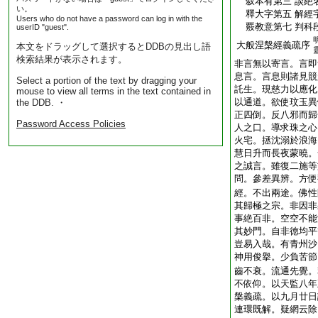
叙本有第三 談絶
い。
釋大字第五 解經
Users who do not have a password can log in with the
覈教意第七 判科
userID "guest".
大般涅槃經義疏序
本文をドラッグして選択するとDDBの見出し語
検索結果が表示されます。
非言無以寄言。言即
息言。言息則諸見競
Select a portion of the text by dragging your
託生。現慈力以應化
mouse to view all terms in the text contained in
以通道。欲使玟玉異
the DDB. ・
正四倒。反八邪而歸
Password Access Policies
人之口。導求珠之心
火宅。拯沈溺於浪海
慧日升而長夜蒙曉。
之誠言。雖復二施等
問。參差異辨。方便
經。不出兩途。佛性
其歸極之宗。非因非
事絶百非。空空不能
其妙門。自非徳均平
豈易入哉。有青州沙
神用俊擧。少負苦節
齒不衰。流通先覺。
不依仰。以天監八年
槃義疏。以九月廿日
連環既解。疑網云除