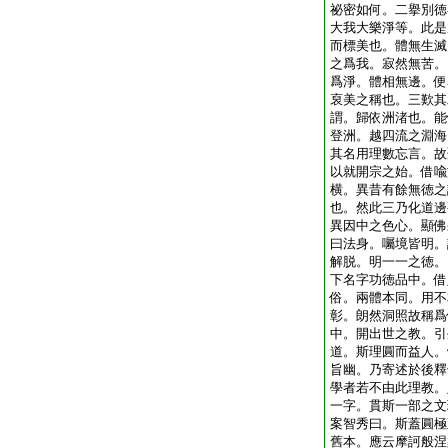
祕密如何。二擧別徳
大我大樂淨等。此是
而標美也。體無生滅
之爲我。寂然無苦。
爲淨。體相無邊。便
裒美之稱也。三歎其
謂。歸依洲渚也。能
登洲。越四流之淵海
其名用理數忘言。故
以就開宗之始。借喩
横。異昔有餘無徳之
也。然此三乃化道邊
異因中之色心。顯佛
曰法身。囑境皆明。
解脱。明一一之徳。
下名字功徳品中。借
俗。兩體本同。用不
彰。朗然洞照故稱爲
中。開出世之教。引
道。斯理圓而益人。
旨幽。乃寄述於後釋
學者若不由此理教。
一字。貫斯一部之文
案智秀曰。斯蓋圓極
舊本。應云摩訶般涅