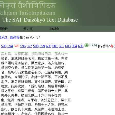
:
入見諦。未得須陀洹果。爾時名若第十六心
:
證果。名爲得果。八智亦有二種。若是第十五
:
心已還。爾時見智比智。悉名爲向。若第十六
:
心證果已。爾時作見比智。觀四諦。名得果觀。
:
須陀洹捨共。得不共者。不言捨前四意止。中
:
前久已捨。今言捨者。還是見諦中十五心。同
用条件
使い方
English
:
是向中共行十六也。今捨無漏共。得果不共
:
也。若當證果時。乃不作十六行。但使在果心。
1763_
寶亮等
集 ) in Vol. 37
:
自不復與向共。乃至捨向八智。得得果八智。
:
那含不如是者。言須陀洹分解見諦。向中行
593
594
595
596
597
598
599
600
601
602
603
604
605
[行番号:
有
/
:
初成。須陀洹那含。已經二果。分解思惟也。果
:
異向異。豈得同耶。須陀洹縁四諦。那含縁一
:
諦者。還就與脱受名耳。猶如世第一法。亦皆
:
縁平爾時見有情多。識空意少。若入無相行。
:
是則空心勝。是以從不如地第一法。約有受
:
名。無相行乃未能都妄有心。但空縁明勝。約
:
無受名。今須陀洹。亦縁一諦平等。正以不及
:
那含。還名言縁四諦。實不縁四也。寶亮曰。此
:
答意。始終次第。＊辨行階級。然後釋所以不
:
得之意也。有漏二種者。謂四念前十六行。此
:
與外凡夫共。從四念以上十六于時不復共
:
也。無漏二種者。向果者。苦法忍已上。至十五
:
是果者。得須陀洹時。乃無十六之別。但證本
:
所行。故言具十六也。八智亦二者義如上也。
:
然無相行中。亦無八。但目因時名也。捨共十