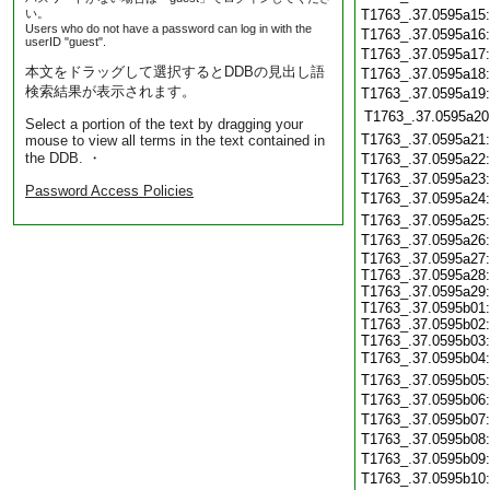
い。
T1763_.37.0595a15
Users who do not have a password can log in with the
T1763_.37.0595a16
userID "guest".
T1763_.37.0595a17
本文をドラッグして選択するとDDBの見出し語
T1763_.37.0595a18
検索結果が表示されます。
T1763_.37.0595a19
T1763_.37.0595a20
Select a portion of the text by dragging your
T1763_.37.0595a21
mouse to view all terms in the text contained in
the DDB. ・
T1763_.37.0595a22
T1763_.37.0595a23
Password Access Policies
T1763_.37.0595a24
T1763_.37.0595a25
T1763_.37.0595a26
T1763_.37.0595a27:
T1763_.37.0595a28:
T1763_.37.0595a29:
T1763_.37.0595b01:
T1763_.37.0595b02:
T1763_.37.0595b03:
T1763_.37.0595b04
T1763_.37.0595b05
T1763_.37.0595b06
T1763_.37.0595b07
T1763_.37.0595b08
T1763_.37.0595b09
T1763_.37.0595b10