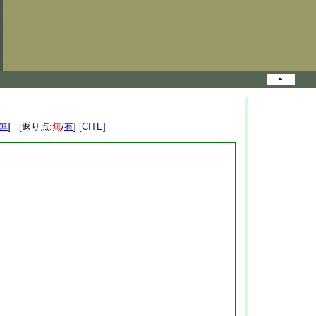
無
] [返り点:
無
/
有
]
[CITE]