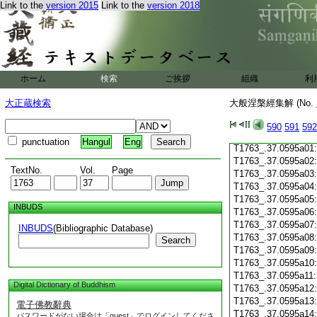
Link to the
version 2015
Link to the
version 2018
T1763_.37.0594c19
T1763_.37.0594c20
T1763_.37.0594c21
T1763_.37.0594c22
T1763_.37.0594c23
T1763_.37.0594c24
ホーム
検索
ご挨拶
組織
利
T1763_.37.0594c25
T1763_.37.0594c26
大正蔵検索
大般涅槃經集解 (No.
T1763_.37.0594c27
T1763_.37.0594c28
590
591
592
T1763_.37.0594c29
punctuation
Hangul
Eng
T1763_.37.0595a01
T1763_.37.0595a02
TextNo.
Vol.
Page
T1763_.37.0595a03
T1763_.37.0595a04
T1763_.37.0595a05
INBUDS
T1763_.37.0595a06
T1763_.37.0595a07
INBUDS
(Bibliographic Database)
T1763_.37.0595a08
Search
T1763_.37.0595a09
T1763_.37.0595a10
T1763_.37.0595a11
Digital Dictionary of Buddhism
T1763_.37.0595a12
T1763_.37.0595a13
電子佛教辭典
T1763_.37.0595a14
パスワードがない場合は「guest」でログインしてくださ