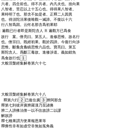
:
六者。四念前也。得不共者。内凡夫也。捨向果
:
八智者。苦忍以上十五心也。得得果八智者。
:
果時明了也。那含不如是者。正釋二人因異
:
也。得須陀洹果後唯觀一滅諦。不復以十六
:
行八智爲因。云何名那含爲初果耶
:
遍觀已行者即是斯陀含人
遍觀方已爲食
至
:
故行 案。僧亮曰。第五人。進修思惟。故名行
:
也。僧宗曰。既經初果。觀於四諦。今復行向渉
:
思惟。斷麁貪麁瞋思惟六品也。寶亮曰。第五
:
斯陀含人。爲斷三毒故。進修渉道。義如錯魚
:
爲食故行也
1
:
大般涅槃經集解卷第六十七
:
大般涅槃經集解卷第六十八
:
釋第六行
2
已復住廣
3
辨阿那含
:
釋第七到彼岸廣辨羅漢乃至諸佛
:
辨二人謗佛法僧一以不信故謗二以謬
:
解故謗
:
釋七種果謂方便果報恩果等
:
釋佛性非有如虚空非無如菟角義