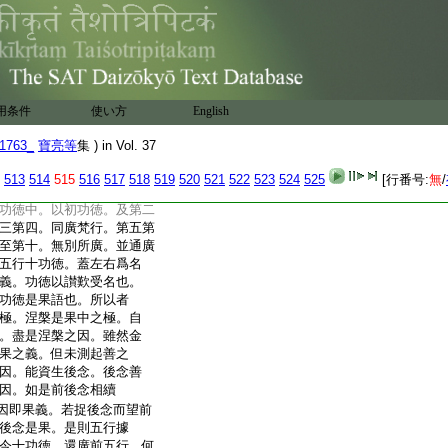
四十五
二
無三乘等事
聲並不可聞
用条件
使い方
English
。僧亮曰。已説五門。次
僧宗曰。此品廣前五行
1763_
寶亮等
集 ) in Vol. 37
。未至佛果。且有功徳也。
因
15
果果耳。如苦
16
樂一
513
514
515
516
517
518
519
520
521
522
523
524
525
[行番号:
無
/
。從生之義爲苦。今行與
功徳中。以初功徳。及第二
三第四。同廣梵行。第五第
至第十。無別所廣。並通廣
五行十功徳。蓋左右爲名
義。功徳以讃歎受名也。
功徳是果語也。所以者
極。涅槃是果中之極。自
。盡是涅槃之因。雖然金
果之義。但未測起善之
因。能資生後念。後念善
因。如是前後念相續
因即果義。若捉後念而望前
後念是果。是則五行據
今十功徳。還廣前五行。何