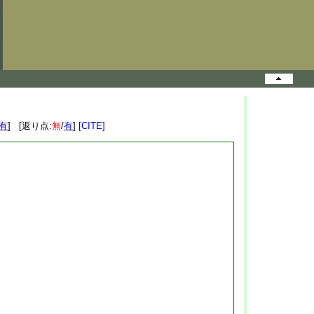
有
] [返り点:
無
/
有
]
[CITE]