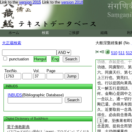
Link to the
version 2015
Link to the
version 2018
大般涅槃經集解卷第
13
徳王品第二十
廣出
14
是有三乘
釋聞不聞義。謂三世
ホーム
検索
ご挨拶
組織
利
徳王品第二十二 案
説行之所得功徳也。
大正蔵検索
大般涅槃經集解 (No.
也。功徳是行中之勝
功徳之與行。乃義有
510
511
512
法。以能生之義爲集
punctuation
Hangul
Eng
功徳。亦如是也。十
功徳。同廣聖行。第
TextNo.
Vol.
Page
六。同廣天行。第七
上三行也。寶亮曰。
也。行以從因向果爲
INBUDS
又一解五行是因語。
何。金剛心是因中之
INBUDS
(Bibliographic Database)
一念以上。通一切行
Search
剛已還。亦得具有因
久。近要取前一念爲
得生。必由前念善爲
Digital Dictionary of Buddhism
1
者。至佛果有即
念是因。捉前念而望
電子佛教辭典
因。十功徳據果也。
パスワードがない場合は「guest」でログインしてくださ