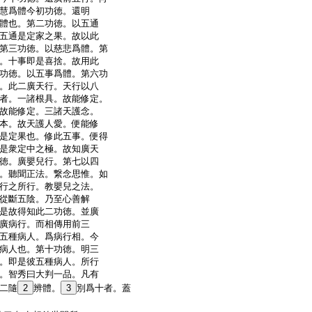
慧爲體今初功徳。還明
體也。第二功徳。以五通
五通是定家之果。故以此
第三功徳。以慈悲爲體。第
。十事即是喜捨。故用此
功徳。以五事爲體。第六功
。此二廣天行。天行以八
者。一諸根具。故能修定。
故能修定。三諸天護念。
本。故天護人愛。便能修
是定果也。修此五事。便得
是衆定中之極。故知廣天
徳。廣嬰兒行。第七以四
。聽聞正法。繋念思惟。如
行之所行。教嬰兒之法。
從斷五陰。乃至心善解
是故得知此二功徳。並廣
廣病行。而相傳用前三
五種病人。爲病行相。今
病人也。第十功徳。明三
。即是彼五種病人。所行
。智秀曰大判一品。凡有
二隨
2
辨體。
3
別爲十者。蓋