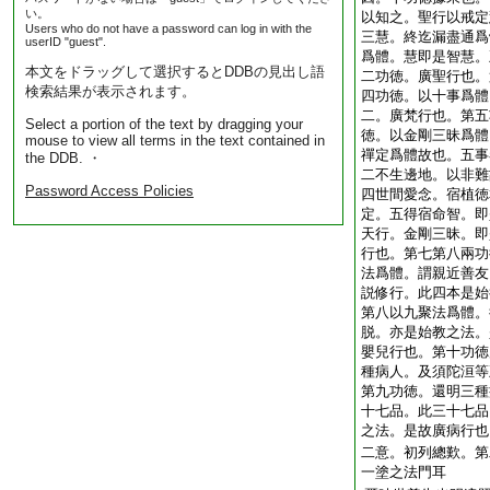
い。
以知之。聖行以戒定
Users who do not have a password can log in with the
三慧。終迄漏盡通爲
userID "guest".
爲體。慧即是智慧。
本文をドラッグして選択するとDDBの見出し語
二功徳。廣聖行也。
検索結果が表示されます。
四功徳。以十事爲體
二。廣梵行也。第五
Select a portion of the text by dragging your
徳。以金剛三昧爲體
mouse to view all terms in the text contained in
禪定爲體故也。五事
the DDB. ・
二不生邊地。以非難
Password Access Policies
四世間愛念。宿植徳
定。五得宿命智。即
天行。金剛三昧。即
行也。第七第八兩功
法爲體。謂親近善友
説修行。此四本是始
第八以九聚法爲體。
脱。亦是始教之法。
嬰兒行也。第十功徳
種病人。及須陀洹等
第九功徳。還明三種
十七品。此三十七品
之法。是故廣病行也
二意。初列總歎。第
一塗之法門耳