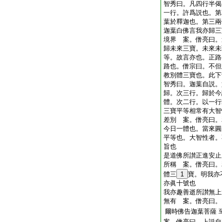
智秀曰。凡四行半偈
一行。許爲説也。第
葉於釋迦也。第三兩
迦葉白佛言我亦歸三
境界 案。僧亮曰。
歸未來三寶。未來未
等。故言亦也。正路
路也。僧宗曰。不但
教別體三寶也。此下
智秀曰。迦葉自説。
歸。次三行。歸於今
體。次二行。以一行
三寶平等相常有大智
差別 案。僧亮曰。
今日一體也。當來圓
平等也。大智性者。
旨也
是道佛所讃正進安止
所稱 案。僧亮曰。
體三
1
寶。明我亦
亦眞十號也
我亦趣善逝所讃無上
無有 案。僧亮曰。
爾時佛告迦葉菩薩
案。僧亮曰。上説自