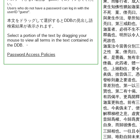
乘。而修行者。成人
い。
衆生知佛性猶如迦葉
Users who do not have a password can log in with the
userID "guest".
不死 案。僧亮曰。
與衆生作法。擧所知
本文をドラッグして選択するとDDBの見出し語
亮曰。第三戒勸也。
検索結果が表示されます。
迦葉者。必得不生不
釋義也。明所以令人
Select a portion of the text by dragging your
mouse to view all terms in the text contained in
死故也
the DDB. ・
迦葉汝今當善分別三
之性 案。僧亮曰。
Password Access Policies
者。是覺義。無有非
僧義。此四者。體一
也。上雖勸信。要令
眞僞。捨昔僞三。憑
發軫則趣之要道也。
章差別也。第一以三
寶也。第二有十偈。
有四偈半。更爲開釋
迦葉更執也。前有三
也。今眞僞未了。便
解釋梯橙之意。虚實
昔歸爲權。今歸爲實
自身。而歸彼佛也。
三歸相也。一往且令
三歸。唯勸自歸未來