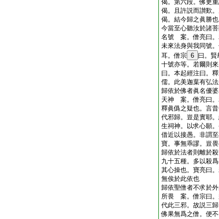
偈。第六段。佛更重
偈。且許説而讃歎。
偈。結今歸之眞勝也
今當至心聽汝於諸菩
名號 案。僧亮曰。
未來法身與我同號。
耳。僧宗
6
曰。賢
十號亦等。若爾則來
曰。本起經注曰。釋
儒。此美迦葉有弘法
歸依於佛者眞名優婆
天神 案。僧亮曰。
釋眞僞之疑也。言昔
代邪歸。豈是實耶。
生祠神。以求心願。
借近以接愚。非謂至
寶。事無乖謬。豈畏
歸依於法者則離於殺
九十五種。多以殺爲
其心操也。寶亮曰。
無俟於此依也
歸依聖僧者不求於外
所畏 案。僧宗曰。
代此三邪。故説三歸
佛果無爲之僧。便不