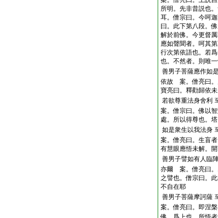
所明。先非昔説也。
耳。僧宗曰。今呵迦
曰。此下第八段。佛
解於前佛。今更督厲
應如聲聞者。呵其第
行次第依語也。若爲
也。不然者。則唯一
善男子菩薩應作如
依故 案。僧亮曰。
寶亮曰。釋勸歸依未
若欲尊重法身舍利
案。僧宗曰。佛以智
處。所以得尊也。塔
如是衆生以我法身
案。僧亮曰。生盲者
有慧眼應悟未解。開
善男子譬如有人臨
亦爾 案。僧亮曰。
之譬也。僧宗曰。此
不自在耶
善男子菩薩摩訶薩
案。僧亮曰。即涅槃
佛。爲上也。所悟者