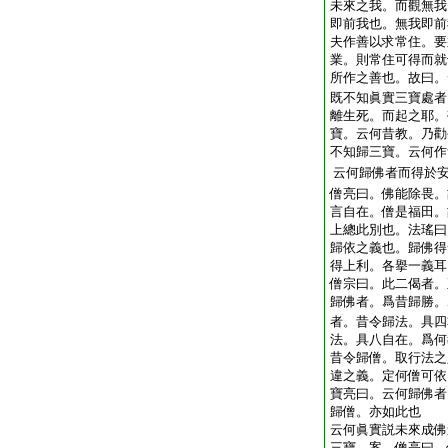
未來之我。而觀無我
即前我也。無我即前
夫作善以求常住。要
業。則常住可得而就
所作之善也。故曰。
既不知眞實三寶處者
離生死。而起之耶。
寶。云何昔教。乃勸
不知歸三寶。云何作
云何歸佛者而得於
僧亮曰。佛能除畏。
言自在。僧是福田。
上總此別也。法瑤曰
歸依之義也。歸佛得
得上利。各擧一義耳
僧宗曰。此二偈者。
歸佛者。爲昔歸勝。
者。昔令歸法。具四
法。具八自在。爲何
昔令歸僧。取行法之
違之義。定何僧可依
寶亮曰。云何歸佛者
歸僧。亦如此也
云何眞實説未來成佛
三寶 案。僧亮曰。