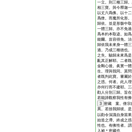
一立。則三種三歸。
相三寶。與今釋迦一
以丈六爲佛。以十二
爲僧。而魔所化形。
歸依。並是形骸中取
一體三歸。亦不免過
爲本約本取迹。如爲
能爾。豈容得免。法
歸依我未來身一體三
過。乃成三種徳也。
之失。驗歸未來爲是
亂其正解耶。二者既
金剛心後。眞實一體
生。理與我同。莫問
者既判此寶。審屬於
之惑。何者。此人理
亦何行而不建耶。三
勸人分別三歸。旨在
若能諦觀察我性有佛
3
密藏 案。僧宗
異。若捨我歸彼。是
以勸令深識自身當果
始造之滯。終成之惑
性也。有佛性者。謂
入祕＊密藏也