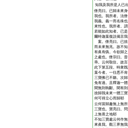
知我及我所是人已
僧亮曰。已歸未來身
我也。我所者。法僧
我義。義一而名殊也
來性也。我所者。謂
若能如此知者。已是
爾時迦葉復説偈言我
案。僧亮曰。已捨
而未來無兆。故不知
有眞有僞。今欲歸之
之處也。僧宗曰。昔
乖。云何取信。故言
此下第五段。時衆既
葉今者。一往悉不肯
三寶佛已不聽。次歸
免有過。且釋迦一體
聞無則執斷。聞有則
捨歸我未來一體三寶
何可得立心而歸耶
云何當歸趣無上無所
三寶也。寶亮曰。問
上無畏之地耶
不知三寶處云何作無
來眞我。觀三界無我