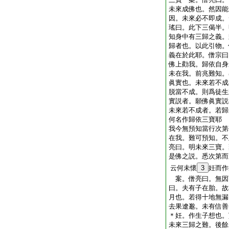
未來成佛也。然因能
因。未來必不即成。
瑤曰。此下三偈半。
知身中有三歸之義。
歸者也。以此引物。
義在於此耶。僧宗曰
佛上勸我。歸依自身
未在我。前兆難知。
眞實也。未來若不成
脱當不成。則爲徒生
實説者。願佛眞實説
未來若不成者。若歸
何名作歸依三寶耶
我今無預知當行次第
在我。難可預知。不
亮曰。明未來三寶。
是佛之説。悉次第而
云何未懷
3
妊而作
案。僧亮曰。無因
曰。夫有子在胎。故
月也。若得十地無漏
去果遼邈。未有信善
＊妊。作生子想也。
未來三歸之難。後餘