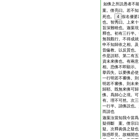
如佛之所説愚者不
案。僧亮曰。若不知
死也。
4
假名優婆
也。智秀曰。上來十
旨深難曉也。迦葉現
釋也。初有三行半。
無我觀行。不得成就
申不知歸依之相。及
昔偏教。以反質也。
作是説耶。第二有五
資未來佛也。有兩意
相。恐佛不即顯示。
擧四失。以要佛必使
一行明若不審佛。則
明若不審佛。則未來
歸耶。既無來佛可歸
佛。爲歸心之境。可
有。理不可然。次三
一行半。請佛説也。
而請也
迦葉汝當知我今當爲
疑得斷 案。僧宗曰
疑。次釋眞僞之疑也
除惑即見。故稱開也