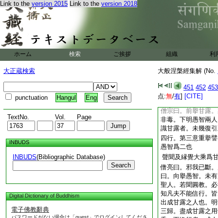
之法。不能忘懷取旨
Link to the
version 2015
Link to the
version 2018
服甘露。得長存者。
旨故。成甘露也。或
從不善執相之師受學
是毒而不死也。或縁
從不善師學。復不忘
ホーム
検索
ご挨拶
組織
利
死
無礙智甘露所謂大乘
大正蔵検索
大般涅槃經集解 (No.
毒藥 案。僧宗曰。
藥者。於人不消。亦
451
452
453
信。勸信明矣。智秀
点:
無
/
有
]
[CITE]
punctuation
Hangul
Eng
如蘇醍醐等及以諸
僧宗曰。前擧甘露。
TextNo.
Vol.
Page
非毒。下明愚智兩人
識甘露者。未幾復引
四行。第三意重擧譬
INBUDS
愚智爲二也
INBUDS
(Bibliographic Database)
聲聞及縁覺大乘爲
Search
僧亮曰。邪我已斷。
曰。向擧愚智。未有
聖人。若聞圓教。必
知凡夫不能信行。皆
Digital Dictionary of Buddhism
出成甘露之人也。明
電子佛教辭典
三歸。盡成甘露之用
パスワードがない場合は「guest」でログインしてくださ