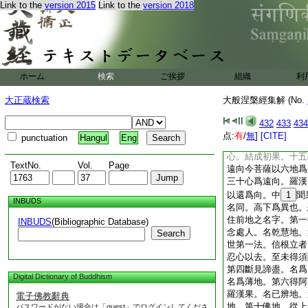
Link to the
version 2015
Link to the
version 2018
應喩。聲聞羅漢。既
形儀量與佛羅漢等也
結盡而習氣未除。以
障乃盡。而色心集起
秀曰。羅漢是四果之
是同也
ホーム
検索
ご挨拶
組織
利
是四種人出現於世
大正蔵検索
大般涅槃經集解 (No.
案智秀曰。此下第三
云何名爲具煩惱性
432
433
434
案僧宗曰。向合則爲
点:
有
/
無
]
[CITE]
punctuation
Hangul
Eng
之與菩薩。各有其向
心。結成初果。十五
TextNo.
Vol.
Page
遠向今菩薩以六地爲
三十心爲遠向。羅漢
以還爲向。中
1
聞
INBUDS
名同。高下爲異也。
住前地之名字。第一
INBUDS
(Bibliographic Database)
念處人。名乾慧地。
Search
世第一法。信根立者
忍心以去。至未得須
第四斷見諦盡。名爲
Digital Dictionary of Buddhism
名爲薄地。第六得阿
羅漢果。名已辨地。
電子佛教辭典
地。第十佛地。從上
パスワードがない場合は「guest」でログインしてくださ