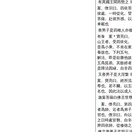
有異國王聞而愍之
案。僧宗曰。四依菩
彼處。一時從化。譬
菩薩。赴彼所感。以
車載也
善男子是四種人亦
有食 案＊寶亮曰。
山王者。受四依化。
昔爲小乘。不肯在衆
養故也。下列五句。
解法。即是欲勝他故
五爲貿易。其餘經者
是障法因縁。自非四
又善男子是大涅槃
案。寶亮曰。經所流
尊也。若不爾。以五
名也。因此法以成人
迦葉菩薩白佛言世
案。僧亮曰。第四
者爲師。近者爲弟子
習也。僧宗曰。向以
之日時處皆難。自非
辨四依師。從修徳之
佛言善男子若我正