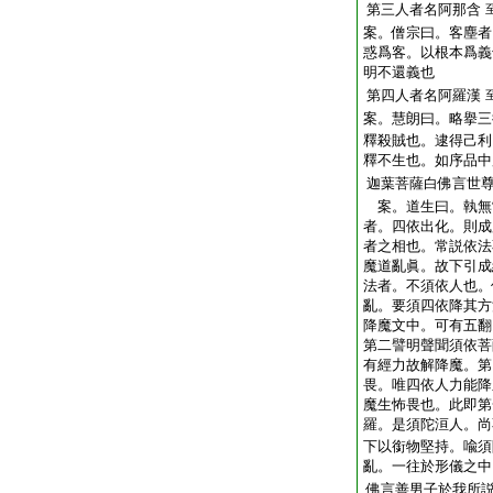
第三人者名阿那含
案。僧宗曰。客塵者
惑爲客。以根本爲義
明不還義也
第四人者名阿羅漢
案。慧朗曰。略擧三
釋殺賊也。逮得己利
釋不生也。如序品中
迦葉菩薩白佛言世
案。道生曰。執無
者。四依出化。則成
者之相也。常説依法
魔道亂眞。故下引成
法者。不須依人也。
亂。要須四依降其方
降魔文中。可有五翻
第二譬明聲聞須依菩
有經力故解降魔。第
畏。唯四依人力能降
魔生怖畏也。此即第
羅。是須陀洹人。尚
下以銜物堅持。喩須
亂。一往於形儀之
佛言善男子於我所