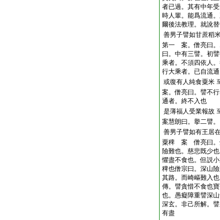
者已過。其有中年受
時人輩。能爲流通。
爾後法教理。就訛替
善男子譬如甘蔗稻
第一 案。僧亮曰。
曰。中有三譬。初譬
乘者。不須四依人。
行大乘者。已自流通
或復有人純食粟米
案。僧亮曰。譬不行
通者。終不入也
是薄福人受業報故
案慧朗曰。擧二譬。
善男子譬如有王居
粟稗 案 僧亮曰。
險難也。慈悲既少也
懼盡不食也。但説小
稗也僧宗曰。深山險
其路。而崎嶇難入也
傳。譬貪惜不食也寶
也。愚癡障重譬深山
深玄。非己所解。譬
有盡