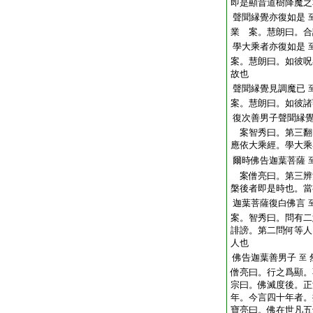
即是顯昔道樹降魔之
聲聞縁覺亦復如是
業 案。慧朗曰。合
學大乘者亦復如是
案。慧朗曰。如彼呪
故也
聲聞縁覺見調魔已
案。慧朗曰。如彼諸
復次善男子聲聞縁
案智秀曰。第三翻
應依大乘經。學大乘
爾時佛告迦葉菩薩
案僧亮曰。第三辨
槃後者即是時也。當
迦葉菩薩復白佛言
案。智秀曰。問有二
誹謗。第二問何等人
人也
佛告迦葉善男子
至
僧亮曰。行之爲顯。
宗曰。佛滅度後。正
年。今言四十年者。
寶亮曰。佛在世凡五