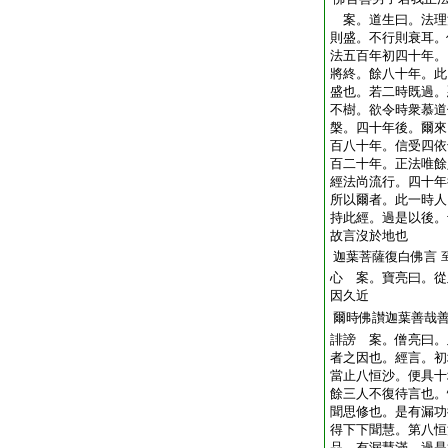
案。道生曰。法理
則盛。不行則衰耳。
法五百年初四十年。
將終。餘八十年。此
盛也。若二時既過。
不樹。欲令時衆慕道
槃。四十年後。爾來
百八十年。信受四依
百二十年。正法唯餘
經法尚流行。四十年
所以爾者。此一時人
持此經。過是以後。
故言沒於地也
迦葉菩薩復白佛言
心 案。寶亮曰。從
因久近
爾時佛讃迦葉善哉
誹謗 案。僧亮曰。
者之因也。經言。初
當止八恒沙。便具十
餘三人不復待言也。
聞思修也。是有漏功
得下下聞慧。第八恒
品。有漏慧滿。過是