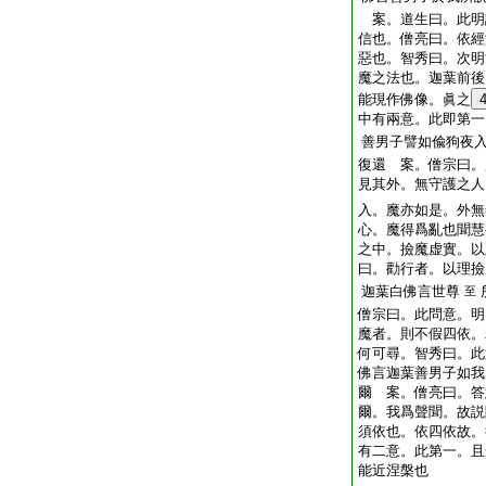
案。道生曰。此明
信也。僧亮曰。依經
惡也。智秀曰。次明
魔之法也。迦葉前後
能現作佛像。眞之
中有兩意。此即第一
善男子譬如偸狗夜
復還 案。僧宗曰。
見其外。無守護之人
入。魔亦如是。外無
心。魔得爲亂也聞慧
之中。撿魔虚實。以
曰。勸行者。以理撿
迦葉白佛言世尊
至
僧宗曰。此問意。明
魔者。則不假四依。
何可尋。智秀曰。此
佛言迦葉善男子如我
爾 案。僧亮曰。答
爾。我爲聲聞。故説
須依也。依四依故。
有二意。此第一。且
能近涅槃也