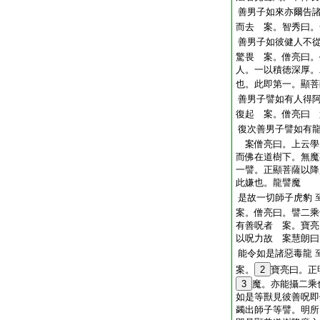
善男子如來亦爾告
而去 案。智秀曰。
善男子如彼健人不
驚畏 案。僧亮曰。
人。一以積徳深厚。
也。此即第一。顯菩
善男子譬如有人得
復起 案。僧亮曰 
復次善男子譬如有
案僧亮曰。上云學
而佛在道樹下。無魔
一譬。正顯菩薩以降
此嫌也。龍譬魔
是故一切師子虎豹
案。僧亮曰。譬二乘
有善呪者 案。寶亮
以呪力故 案慧朗曰
能令如是諸惡毒龍
案。
2
寶亮曰。正
3
魔。亦能攝二乘
如是等獸見彼善呪即
蠲出師子等譬。明所