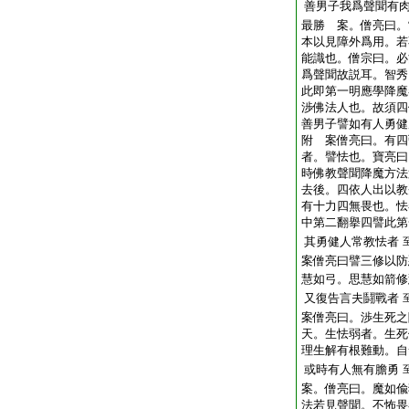
善男子我爲聲聞有
最勝 案。僧亮曰。
本以見障外爲用。若
能識也。僧宗曰。必
爲聲聞故説耳。智秀
此即第一明應學降魔
渉佛法人也。故須四
善男子譬如有人勇健
附 案僧亮曰。有四
者。譬怯也。寶亮曰
時佛教聲聞降魔方法
去後。四依人出以教
有十力四無畏也。怯
中第二翻擧四譬此第
其勇健人常教怯者
案僧亮曰譬三修以防
慧如弓。思慧如箭修
又復告言夫鬪戰者
案僧亮曰。渉生死之
天。生怯弱者。生死
理生解有根難動。自
或時有人無有膽勇
案。僧亮曰。魔如偸
法若見聲聞。不怖畏