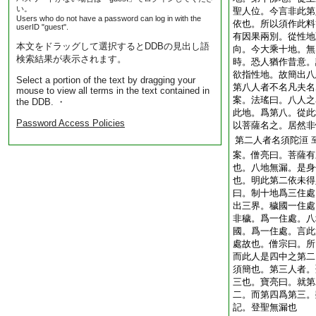
い。
聖人位。今言非此第
Users who do not have a password can log in with the
依也。所以須作此料
userID "guest".
有因果兩別。從性地
本文をドラッグして選択するとDDBの見出し語
向。今大乘十地。無
検索結果が表示されます。
時。恐人猶作昔意。
欲指性地。故簡出八
Select a portion of the text by dragging your
第八人者不名凡夫
mouse to view all terms in the text contained in
案。法瑤曰。八人之
the DDB. ・
此地。爲第八。從此
Password Access Policies
以菩薩名之。居然非
第二人者名須陀洹
案。僧亮曰。菩薩有
也。八地無漏。是身
也。明此第二依未得
曰。制十地爲三住處
出三界。穢國一住處
非穢。爲一住處。八
國。爲一住處。言此
處故也。僧宗曰。所
而此人是四中之第二
須簡也。第三人者。
三也。寶亮曰。就第
二。而第四爲第三。
記。登聖無漏也