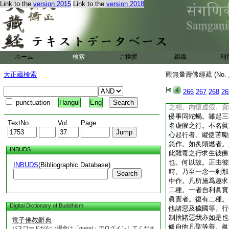
Link to the
version 2015
Link to the
version 2018
二意。一明告命。二
大乘上善凡夫人也。
即便往生已來。正明
其四。一明能信之人
發心多少。四明得生
下至必生彼國已來。
ホーム
検索
ご挨拶
組織
利
正因。即有其二。一
難知非佛自問自徴無
大正蔵検索
觀無量壽佛經疏 (No.
還自答前三心之數。
眞。誠者實。欲明一
266
267
268
26
行必須眞實心中作。
punctuation
Hangul
Eng
之相。内懷虚假。貪
侵事同蛇蝎。雖起三
TextNo.
Vol.
Page
名虚假之行。不名眞
心起行者。縱使苦勵
急作。如炙頭燃者。
INBUDS
此雜毒之行求生彼佛
也。何以故。正由彼
INBUDS
(Bibliographic Database)
時。乃至一念一刹那
Search
中作。凡所施爲趣求
二種。一者自利眞實
眞實者。復有二種。
Digital Dictionary of Buddhism
他諸惡及穢國等。行
制捨諸惡我亦如是也
電子佛教辭典
修自他凡聖等善。眞
パスワードがない場合は「guest」でログインしてくださ