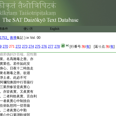
明辨定其位。此即修學
三從若有衆生下至
總擧有生之類。即有
。二明求願往生。三明
之益。四從何等爲三
正明辨定三心以爲
用条件
使い方
English
明世尊隨機顯益意密
由得解。二明如來
1753_
善導
集記 ) in Vol. 00
經云。一者至誠心。至者
切衆生身口意業所修解
9
270
271
272
273
274
275
276
277
278
[行番号:
無
/
有
] [返り点:
無
/
有
]
不得外現賢善精進
瞋邪僞奸詐百端。惡性難
業。名爲雜毒之善。亦
實業也。若作如此安
身心。日夜十二時急走
衆名雜毒之善。欲迴
淨土者。此必不可
阿彌陀佛因中行菩薩行
三業所修皆是眞實心
。亦皆眞實。又眞實有
。二者利他眞實。言自利
一者眞實心中制捨自
住坐臥想同一切菩薩
。二者眞實心中勤
實心中口業讃歎彼阿