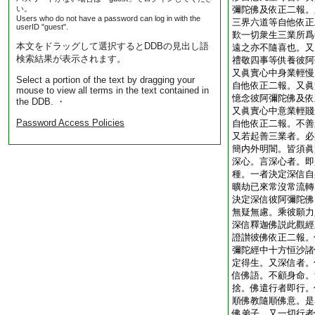
い。
彌陀佛及依正二報。
Users who do not have a password can log in with the
三界六道等自他依正
userID "guest".
歎一切衆生三業所爲
本文をドラッグして選択するとDDBの見出し語
遠之亦不隨喜也。又
検索結果が表示されます。
禮敬四事等供養彼阿
又眞實心中身業輕慢
Select a portion of the text by dragging your
自他依正二報。又眞
mouse to view all terms in the text contained in
憶念彼阿彌陀佛及依
the DDB. ・
又眞實心中意業輕賤
Password Access Policies
自他依正二報。不善
又若起善三業者。必
簡内外明闇。皆須眞
深心。言深心者。即
種。一者決定深信自
曠劫已來常沒常流轉
決定深信彼阿彌陀佛
無疑無慮。乘彼願力
深信釋迦佛説此觀經
證讃彼佛依正二報。
彌陀經中十方恒沙諸
定得生。又深信者。
信佛語。不顧身命。
捨。佛遣行者即行。
順佛教隨順佛意。是
佛弟子。又一切行者