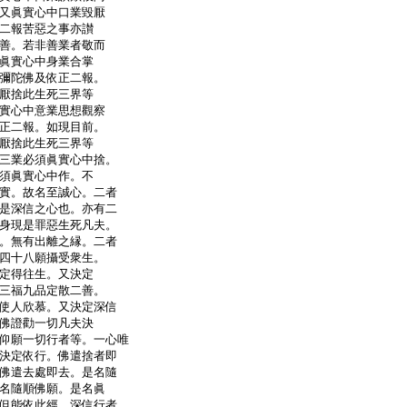
又眞實心中口業毀厭
二報苦惡之事亦讃
善。若非善業者敬而
眞實心中身業合掌
彌陀佛及依正二報。
厭捨此生死三界等
實心中意業思想觀察
正二報。如現目前。
厭捨此生死三界等
三業必須眞實心中捨。
須眞實心中作。不
實。故名至誠心。二者
是深信之心也。亦有二
身現是罪惡生死凡夫。
。無有出離之縁。二者
四十八願攝受衆生。
定得往生。又決定
三福九品定散二善。
使人欣慕。又決定深信
佛證勸一切凡夫決
仰願一切行者等。一心唯
決定依行。佛遣捨者即
佛遣去處即去。是名隨
名隨順佛願。是名眞
但能依此經。深信行者。