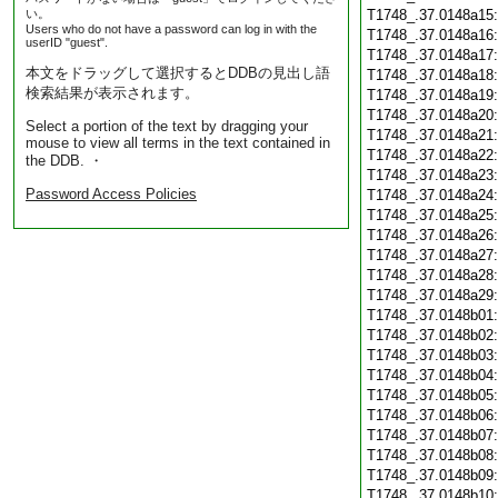
い。
T1748_.37.0148a15
Users who do not have a password can log in with the
T1748_.37.0148a16
userID "guest".
T1748_.37.0148a17
本文をドラッグして選択するとDDBの見出し語
T1748_.37.0148a18
検索結果が表示されます。
T1748_.37.0148a19
T1748_.37.0148a20
Select a portion of the text by dragging your
T1748_.37.0148a21
mouse to view all terms in the text contained in
T1748_.37.0148a22
the DDB. ・
T1748_.37.0148a23
Password Access Policies
T1748_.37.0148a24
T1748_.37.0148a25
T1748_.37.0148a26
T1748_.37.0148a27
T1748_.37.0148a28
T1748_.37.0148a29
T1748_.37.0148b01
T1748_.37.0148b02
T1748_.37.0148b03
T1748_.37.0148b04
T1748_.37.0148b05
T1748_.37.0148b06
T1748_.37.0148b07
T1748_.37.0148b08
T1748_.37.0148b09
T1748_.37.0148b10