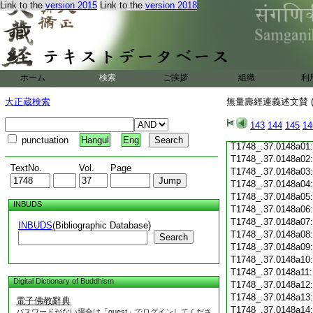
Link to the
version 2015
Link to the
version 2018
T1748_.37.0147c19
T1748_.37.0147c20
T1748_.37.0147c21
T1748_.37.0147c22
T1748_.37.0147c23
T1748_.37.0147c24
ホーム
検索
ご挨拶
組織
利
T1748_.37.0147c25
T1748_.37.0147c26
大正蔵検索
無量壽經連義述文賛 (
T1748_.37.0147c27
T1748_.37.0147c28
143
144
145
14
T1748_.37.0147c29
punctuation
Hangul
Eng
T1748_.37.0148a01
T1748_.37.0148a02
TextNo.
Vol.
Page
T1748_.37.0148a03
T1748_.37.0148a04
T1748_.37.0148a05
INBUDS
T1748_.37.0148a06
T1748_.37.0148a07
INBUDS
(Bibliographic Database)
T1748_.37.0148a08
Search
T1748_.37.0148a09
T1748_.37.0148a10
T1748_.37.0148a11
Digital Dictionary of Buddhism
T1748_.37.0148a12
T1748_.37.0148a13
電子佛教辭典
T1748_.37.0148a14
パスワードがない場合は「guest」でログインしてくださ