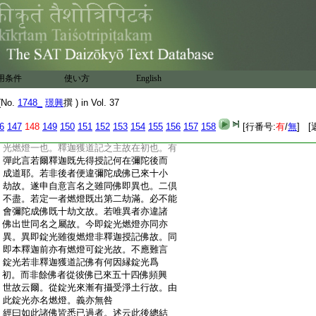
:
轉即不可數故非也。雖復可數亦名劫故。亦
:
違華嚴一百二十轉故。今即劫者是時之總
:
名故。梵云阿僧祇此云無央數。王逸云央盡
:
也。説文鞅頸靻也。非此字體也。又鞅所以制
:
牛馬也。宜從央也
:
經曰錠光如來至次名處世者。述云此次叙
用条件
使い方
English
:
佛也。帛延經略擧三十六佛多存此方之名。
:
第三十二佛即印度名。故支謙經唯叙三十二
No.
1748_
璟興
撰 ) in Vol. 37
:
佛皆存梵音之號。今此法護備標五十三佛。
:
蓋翻譯之家意存廣略不可致怪。錠光者即謙
6
147
148
149
150
151
152
153
154
155
156
157
158
[行番号:
有
/
無
] [
:
云提和竭羅也。有説有足曰錠無足曰燈。錠
:
光燃燈一也。釋迦獲道記之主故在初也。有
:
彈此言若爾釋迦既先得授記何在彌陀後而
:
成道耶。若非後者便違彌陀成佛已來十小
:
劫故。遂申自意言名之雖同佛即異也。二倶
:
不盡。若定一者燃燈既出第二劫滿。必不能
:
會彌陀成佛既十劫文故。若唯異者亦違諸
:
佛出世同名之屬故。今即錠光燃燈亦同亦
:
異。異即錠光雖復燃燈非釋迦授記佛故。同
:
即本釋迦前亦有燃燈可錠光故。不應難言
:
錠光若非釋迦獲道記佛有何因縁錠光爲
:
初。而非餘佛者從彼佛已來五十四佛頻興
:
世故云爾。從錠光來漸有攝受淨土行故。由
:
此錠光亦名燃燈。義亦無咎
:
經曰如此諸佛皆悉已過者。述云此後總結