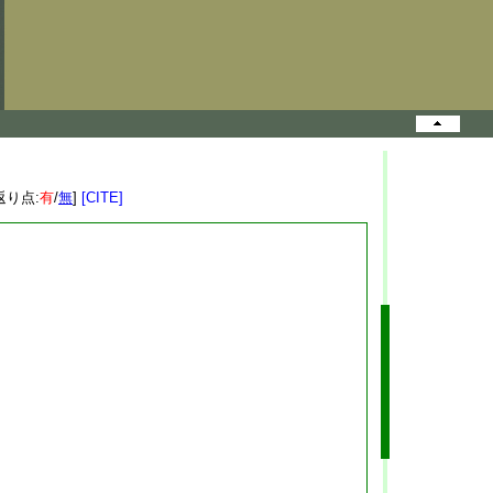
返り点:
有
/
無
]
[CITE]