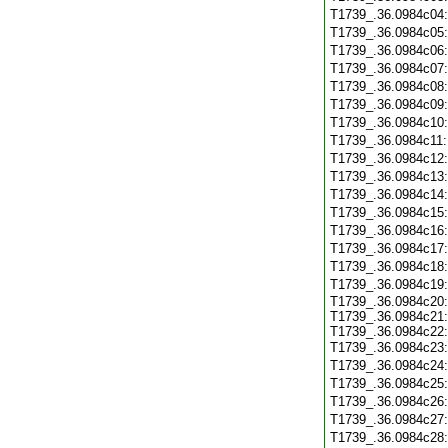
T1739_.36.0984c04
T1739_.36.0984c05
T1739_.36.0984c06
T1739_.36.0984c07
T1739_.36.0984c08
T1739_.36.0984c09
T1739_.36.0984c10
T1739_.36.0984c11
T1739_.36.0984c12
T1739_.36.0984c13
T1739_.36.0984c14
T1739_.36.0984c15
T1739_.36.0984c16
T1739_.36.0984c17
T1739_.36.0984c18
T1739_.36.0984c19
T1739_.36.0984c20:
T1739_.36.0984c21:
T1739_.36.0984c22:
T1739_.36.0984c23
T1739_.36.0984c24
T1739_.36.0984c25
T1739_.36.0984c26
T1739_.36.0984c27
T1739_.36.0984c28