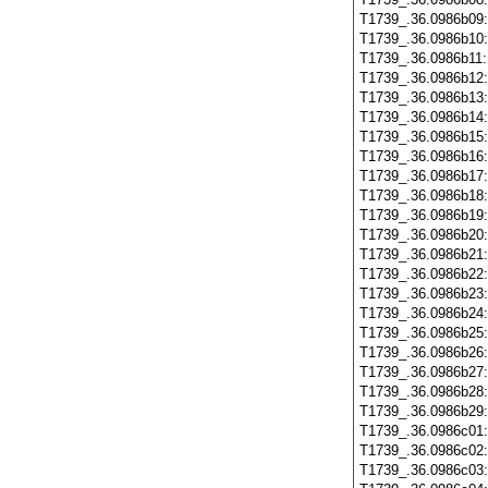
T1739_.36.0986b09
T1739_.36.0986b10
T1739_.36.0986b11
T1739_.36.0986b12
T1739_.36.0986b13
T1739_.36.0986b14
T1739_.36.0986b15
T1739_.36.0986b16
T1739_.36.0986b17
T1739_.36.0986b18
T1739_.36.0986b19
T1739_.36.0986b20
T1739_.36.0986b21
T1739_.36.0986b22
T1739_.36.0986b23
T1739_.36.0986b24
T1739_.36.0986b25
T1739_.36.0986b26
T1739_.36.0986b27
T1739_.36.0986b28
T1739_.36.0986b29
T1739_.36.0986c01
T1739_.36.0986c02
T1739_.36.0986c03