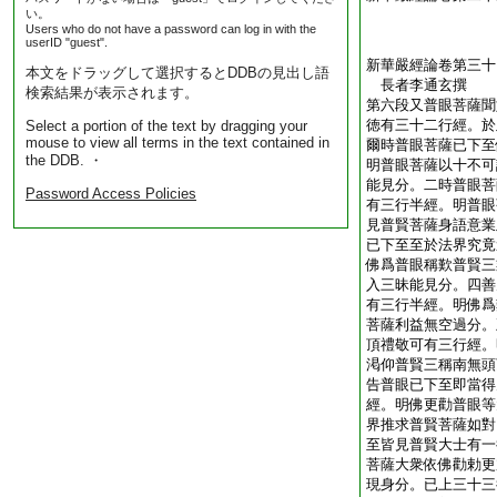
い。
Users who do not have a password can log in with the
userID "guest".
新華嚴經論卷第三十
本文をドラッグして選択するとDDBの見出し語
長者李通玄撰
検索結果が表示されます。
第六段又普眼菩薩聞
徳有三十二行經。於
Select a portion of the text by dragging your
mouse to view all terms in the text contained in
爾時普眼菩薩已下至
the DDB. ・
明普眼菩薩以十不可
能見分。二時普眼菩
Password Access Policies
有三行半經。明普眼
見普賢菩薩身語意業
已下至至於法界究竟
佛爲普眼稱歎普賢三
入三昧能見分。四善
有三行半經。明佛爲
菩薩利益無空過分。
頂禮敬可有三行經。
渇仰普賢三稱南無頭
告普眼已下至即當得
經。明佛更勸普眼等
界推求普賢菩薩如對
至皆見普賢大士有一
菩薩大衆依佛勸勅更
現身分。已上三十三