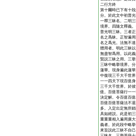
二行方終
第十爾時已下有十段
分。於此文中初普光
一釋三昧名。二明三
境界。四隨文釋義。
普光明三昧。三者正
名之爲昧。正智遍周
名之爲光。法無不達
體用者。明此三昧以
無盡智爲用。以此義
賢説三昧之用。三擧
三昧中略擧境界。分
蓮華。現身遍此蓮華
中復現三千大千世界
一一四天下現百億身
三千大千世界。於彼
億。百億菩薩行一一
決定解。令百億百億
百億百億菩薩法不退
多。入定出定無所錯
具如經説。此是初三
重重重相入遍周廣大
義者。於此段中略擧
來旨説此三昧不自己
三昧名。三擧菩薩十