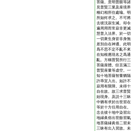
菩薩。意明普眼等諸
見普賢三業及座境界
種幻相所住處喩。明
所如何求之。不可將
去彼沈寂生滅。却令
遍周用而常寂非更滅
慧普入法界。於一切
一切衆生身皆非身無
差別自在神通。此明
爲不思不定不亂不來
在知根應現名之爲通
亂。方稱普賢所行三
菩薩座體。但言滿三
普賢座量等虚空。一
知十地菩薩智量猶隔
許乖宜入出。如許不
寂用有限障。未得十
自在故。故三求普賢
始現身。及説十三昧
中猶有求於出世習在
等於十方任用自在。
念去彼十地中染習出
地縁眞俗出世餘習氣
地菩薩縁眞俗二習未
三昧有出入習故。未