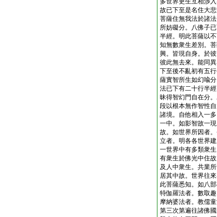
多世界更生互相渉入
故已下至是名住大悲
菩薩住無我法於諸法
所妨礙分。八佛子已
半經。明此菩薩以不
知無數衆生差別。菩
興。皆現自身。於彼
彼此無去來。能同異
下至後不亂初有五行
薩實智所生如幻喩分
法已下有二十行半經
昧得智幻門自在分。
段以根本無作智性自
諸境。自他相入一多
一中。如影智故一現
故。如世界所因者。
立者。明各各世界建
一世界中有多類衆生
有衆生於佛光中住故
及人中衆生。共業所
居其中故。世界往來
此菩薩悉知。如八部
特伽羅法者。數取趣
摩納婆法者。教儒童
第三次第遍往諸佛國