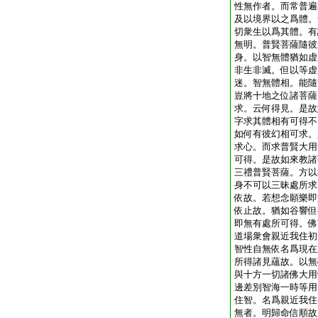
性無作者。而常普遍
及以境界以之爲體。
切衆生以爲其體。有
無明。普賢菩薩隨彼
身。以智無體猶如虚
非生非滅。但以等虚
迷。智無體相。能隨
豈將十地之位諸菩薩
求。云何得見。是故
字求其體相有可得不
如何有彼幻相可求。
求心。而求普賢大用
可得。是故如來教諸
三禮普賢菩薩。方以
身不可以三昧處所求
依故。若想念願樂即
依止故。猶如谷響但
即無有處所可得。佛
道場衆會親近我住初
智性自無依名爲現在
所得諸見蘊故。以無
與十方一切諸佛大用
邊差別智海一時等用
住智。名爲親近我住
無者。明歸命信順故