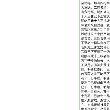
至當得出離有四行半
大三昧。二何者爲十
有六行經。明如來先
十大三昧已下至當説
明此三昧十方三世諸
昧名如來自説者。意
普賢説三昧之功用者
以明佛果位中體用圓
是普賢。此位會體用
下至名一切法自在可
若聞此三昧愛樂修行
菩薩已下至普了一切
明修學此十三昧者得
善巧轉佛法輪分。六
下至是以佛神力嚴淨
經。明佛歎修此十三
若菩薩入此三昧已下
有十二行半經。明佛
便利用示現成佛不捨
已下一行半經。明如
昧徳用自在分。其中
十定品。已後十一品
世大悲智成。處世大
在。方成普賢行具足
世差別智悲。是普賢