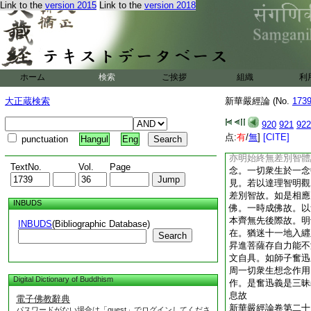
Link to the
version 2015
Link to the
version 2018
前昇進有出世一心故
普賢智量等虚空無根
利故。生如來十種力
普賢生。又教化衆生
力起故。以法界藏爲
別智身性自遍周量等
ホーム
検索
ご挨拶
組織
利
容。皆爲佛事故。於
土無不總含。以智無
大正蔵検索
新華嚴經論 (No.
173
如是故。一切如來共
根本智爲大作用故。
920
921
922
差別智者。明普賢菩
点:
有
/
無
]
[CITE]
punctuation
Hangul
Eng
正覺度衆生方便之行
亦明始終無差別智體
TextNo.
Vol.
Page
念。一切衆生於一念
見。若以達理智明觀
差別智故。如是相應
INBUDS
佛。一時成佛故。以
本齊無先後際故。明
INBUDS
(Bibliographic Database)
在。猶迷十一地入纒
Search
昇進菩薩存自力能不
文自具。如師子奮迅
周一切衆生想念作用
Digital Dictionary of Buddhism
作。是奮迅義是三昧
息故
電子佛教辭典
新華嚴經論卷第二十
パスワードがない場合は「guest」でログインしてくださ