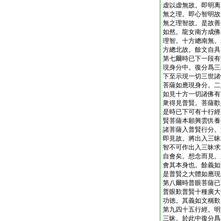
虚以虚無故。即明离
無之理。即心智明故
無之理智故。是故善
如然。龍女南方成佛
理智。十方總南無。
方總北故。餘文自具
第七爾時已下一段有
現身分中。復分爲三
下至示現一切三世諸
菩薩如應現身分。二
如見十方一切諸佛有
衆得見普賢。菩薩歡
是時已下可有十行經
賢菩薩本願興雲供養
諸菩薩入普賢行分。
即見故。將出入三昧
智不可作出入三昧求
自會矣。想念而見。
會其本身也。餘義如
是普賢之大體如應現
第八爾時普眼菩薩已
普眼歎普賢十種廣大
功徳。其義如文稱歎
第九四十五行經。明
三昧。於此中復分爲