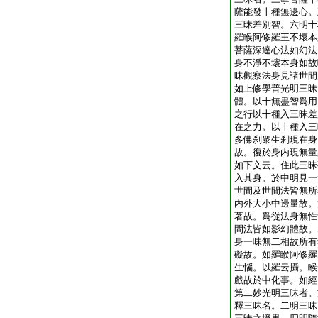
薩能發十種無邊心。
三昧差別智。六明十
羅睺阿修羅王不壞本
菩薩深達心法如幻法
身不淨不壞本身如故
昧觀察法身見諸世間
如上修學普光明三昧
體。以十無盡智爲用
之行以十種入三昧差
在之力。以十種入三
多佛刹衆生刹現在身
故。復於身内現無量
如下文云。住此三昧
入其身。於中明見一
世間及世間法皆無所
内外大小中邊量故。
著故。爲從法身無性
間法皆如影幻體故。
身一味無二相故所有
礙故。如羅睺阿修羅
生惱。以羅云攝。睺
戲故於中化事。如經
第二妙光明三昧者。
釋三昧名。二明三昧