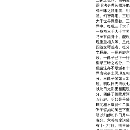
三昧之境界。四明隨
爲明法身理智體淨能
釋三昧之體用者。明
體。幻智爲用。三明
大千世界微塵數。三
界中。復現三千大千
一身放三千大千世界
乃至菩薩身中。能現
現重重相入等。是此
四隨文釋義者。復分
文釋義。一長科經意
段。一佛子已下一行
重擧三昧之名分。二
種諸法亦不壞滅有十
界廣狹身土照現互相
分。三佛子譬如日出
經。明以日光照現七
以此日光影更相照現
分。四佛子菩薩摩訶
五行經。明如是菩薩
世間相不壞眞性二倶
佛子譬如幻師已下至
明以幻師幻作日月年
喩分。六菩薩摩訶薩
有十七行經。明菩薩