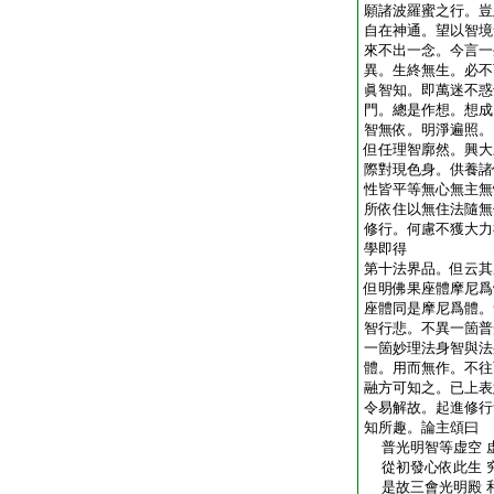
願諸波羅蜜之行。豈
自在神通。望以智境
來不出一念。今言一
異。生終無生。必不
眞智知。即萬迷不惑
門。總是作想。想成
智無依。明淨遍照。
但任理智廓然。興大
際對現色身。供養諸
性皆平等無心無主無
所依住以無住法隨無
修行。何慮不獲大力
學即得
第十法界品。但云其
但明佛果座體摩尼爲
座體同是摩尼爲體。
智行悲。不異一箇普
一箇妙理法身智與法
體。用而無作。不往
融方可知之。已上表
令易解故。起進修行
知所趣。論主頌曰
普光明智等虚空 
從初發心依此生 
是故三會光明殿 