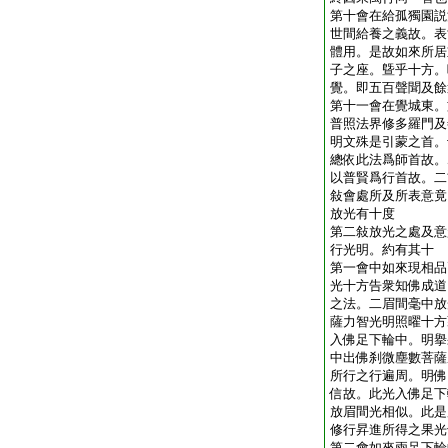
第十會在給孤獨園説
世間給養之義故。表
體用。是故如來所居
子之座。曁乎十方。
覺。即五百聲聞及餘
第十一會在覺城東。
普照法界修多羅門及
明文殊是引蒙之首。
總依此法爲師首故。
以普賢爲行首故。二
敍會處所及所表意竟
放光有十度
第二敍放光之處及意
行光明。約有其十
第一會中如來現相品
光十方告衆知佛成道
之法。二眉間毫中放
薩力智光明照曜十方
入佛足下輪中。明擧
中出佛刹微塵數菩薩
所行之行遍周。明佛
信故。此光入佛足下
放眉間光相似。此是
修行昇進所得之果光
第二會如來兩足下輪