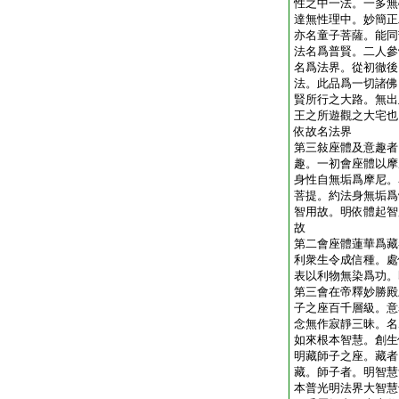
性之中一法。一多無
達無性理中。妙簡正
亦名童子菩薩。能同
法名爲普賢。二人參
名爲法界。從初徹後
法。此品爲一切諸佛
賢所行之大路。無出
王之所遊觀之大宅也
依故名法界
第三敍座體及意趣者
趣。一初會座體以摩
身性自無垢爲摩尼。
菩提。約法身無垢爲
智用故。明依體起智
故
第二會座體蓮華爲藏
利衆生令成信種。處
表以利物無染爲功。
第三會在帝釋妙勝殿
子之座百千層級。意
念無作寂靜三昧。名
如來根本智慧。創生
明藏師子之座。藏者
藏。師子者。明智慧
本普光明法界大智慧