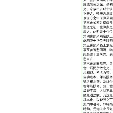
殿成信位之光。是初
光。今放出以成十信
下表之。輪表圓滿故
表信心之中信佛果圓
第三會如來足指端放
聖道之初。生佛家之
表之。此明説十住位
第四會如來兩足趺上
此明説十行位光以明
第五會如來膝上放光
事互參智悲同濟。猶
此是説十迴向光。表
悲自在
第六會眉間放光。名
會中眉間所放之光。
果相似。初名力智。
自功達本。即能照俗
號名根本智。及縁俗
智即能照俗。無二體
級智不異。大悲不異
總無遷法故。乃説無
移本也。以智照之可
悲門中引俗。即時劫
時劫。元無依止長短