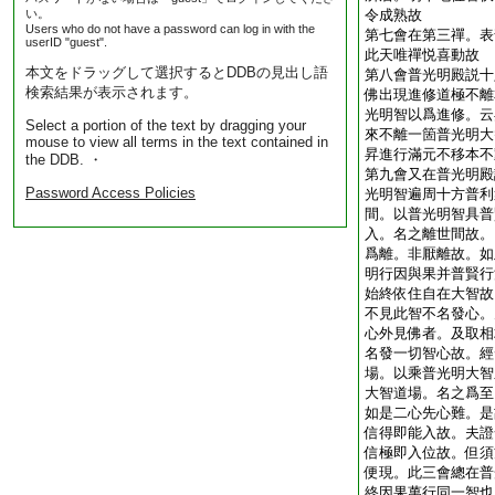
い。
令成熟故
Users who do not have a password can log in with the
第七會在第三禪。表
userID "guest".
此天唯禪悦喜動故
本文をドラッグして選択するとDDBの見出し語
第八會普光明殿説十
検索結果が表示されます。
佛出現進修道極不離
光明智以爲進修。云
Select a portion of the text by dragging your
來不離一箇普光明大
mouse to view all terms in the text contained in
昇進行滿元不移本不
the DDB. ・
第九會又在普光明殿
Password Access Policies
光明智遍周十方普利
間。以普光明智具普
入。名之離世間故。
爲離。非厭離故。如
明行因與果并普賢行
始終依住自在大智故
不見此智不名發心。
心外見佛者。及取相
名發一切智心故。經
場。以乘普光明大智
大智道場。名之爲至
如是二心先心難。是
信得即能入故。夫證
信極即入位故。但須
便現。此三會總在普
終因果萬行同一智也