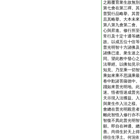
之殿覆育衆生故無別
第七會在第三禪。其
普賢行品略擧。其普
且其略擧。大本未來
第八第九會第二會。
心與昇進。修行所至
常行及十定十通等總
故。以成五位十信等
普光明智十方諸佛及
諸佛已達。衆生迷之
同。望此教中發心之
法華經。以佛知見示
知見。乃至乘一切智
乘如來乘不思議乘最
卷中歎諸菩薩徳中。
踐如來普光明地。此
迷。悟者悟迷成普光
天示現入法獲益。入
與衆生作入法之樣。
會總在普光明殿意者
離此智悟入修行亦不
智復不異此普光明智
願。即自在神通。總
善。尚得生於天上得
得往生淨土。何況依