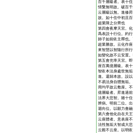
百千層級者。表十住
情繋無明故。破百千
云層級以無。進修昇
故。如十住中初且百
超業障之分齊也
第四會夜摩天宮。化
爲表説十行位。約行
師子如前依主釋也。
超業勝故。云化作座
來智慧以智隨行所行
如變化故不云安置。
第五會兜率天宮。即
座百萬億層級。表十
智依本法身處世無垢
進。還歸本故。設以
不易法身自體無垢。
用均平故云敷座。不
億層級者。昇進過前
法界大悲智。雖十住
辨病。明前二位。出
迴向位。以願力會融
第六會他化自在天王
云座體者。意表座不
法性無垢大智成大悲
云殿不云座。以明依