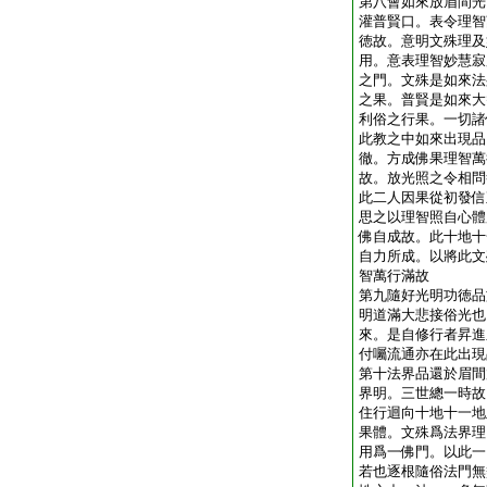
第八會如來放眉間光
灌普賢口。表令理智
徳故。意明文殊理及
用。意表理智妙慧寂
之門。文殊是如來法
之果。普賢是如來大
利俗之行果。一切諸
此教之中如來出現品
徹。方成佛果理智萬
故。放光照之令相問
此二人因果從初發信
思之以理智照自心體
佛自成故。此十地十
自力所成。以將此文
智萬行滿故
第九隨好光明功徳品
明道滿大悲接俗光也
來。是自修行者昇進
付囑流通亦在此出現
第十法界品還於眉間
界明。三世總一時故
住行迴向十地十一地
果體。文殊爲法界理
用爲一佛門。以此一
若也逐根隨俗法門無