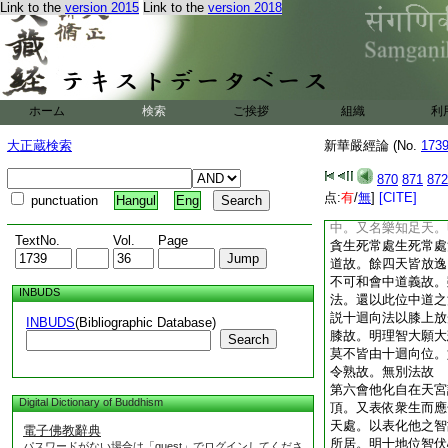
Link to the
version 2015
Link to the
version 2018
虚智發。此乃見道之
表出凡超世同天自在
方便定止心不亂爲山
此爲十住位也。初生
依定發慧像須彌山故
第四會夜摩天宮説十
ホーム
検索
ご挨拶
組織
利
慧法空而爲行體即處
時分明菩薩處行知根
大正蔵検索
新華嚴經論 (No.
173
生。又知何惑増多何
熟之。表知根利生名
870
871
872
空居也
点:
有
/
無
]
[CITE]
punctuation
Hangul
Eng
第五會兜率天宮説十
中。又名樂知足天。
TextNo.
Vol.
Page
貪生死常處生死常處
道故。餘四天皆放逸
不可和會中道義故。
INBUDS
法。還以此位中道之
説十迴向法以膝上放
INBUDS
(Bibliographic Database)
膝故。明理智大願大
Search
莫不皆由十迴向位。
令熟故。無別法故
第六會他化自在天宮
Digital Dictionary of Buddhism
頂。又表依衆生而應
天處。以表化他之智
電子佛教辭典
所居。明十地位智伏
パスワードがない場合は「guest」でログインしてくださ