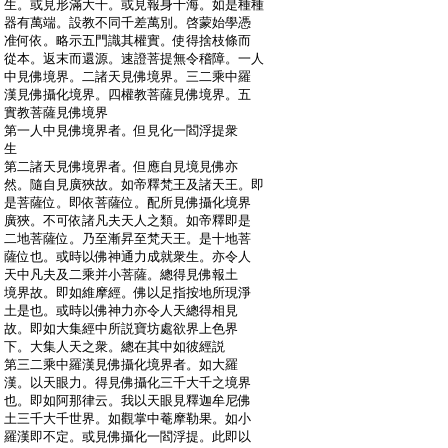
:
生。或見形滿大千。或見報身十海。如是種種
:
器有萬端。設教不同千差萬別。啓蒙始學憑
:
准何依。略示五門識其權實。使得捨枝條而
:
從本。返末而還源。速證菩提無令稽障。一人
:
中見佛境界。二諸天見佛境界。三二乘中羅
:
漢見佛攝化境界。四權教菩薩見佛境界。五
:
實教菩薩見佛境界
:
第一人中見佛境界者。但見化一閻浮提衆
:
生
:
第二諸天見佛境界者。但應自見境見佛亦
:
然。隨自見廣狹故。如帝釋梵王及諸天王。即
:
是菩薩位。即依菩薩位。配所見佛攝化境界
:
廣狹。不可依諸凡夫天人之類。如帝釋即是
:
二地菩薩位。乃至漸昇至梵天王。是十地菩
:
薩位也。或時以佛神通力成就衆生。亦令人
:
天中凡夫及二乘并小菩薩。總得見佛報土
:
境界故。即如維摩經。佛以足指按地所現淨
:
土是也。或時以佛神力亦令人天總得相見
:
故。即如大集經中所説寶坊處欲界上色界
:
下。大集人天之衆。總在其中如彼經説
:
第三二乘中羅漢見佛攝化境界者。如大羅
:
漢。以天眼力。得見佛攝化三千大千之境界
:
也。即如阿那律云。我以天眼見釋迦牟尼佛
:
土三千大千世界。如觀掌中菴摩勒果。如小
:
羅漢即不定。或見佛攝化一閻浮提。此即以