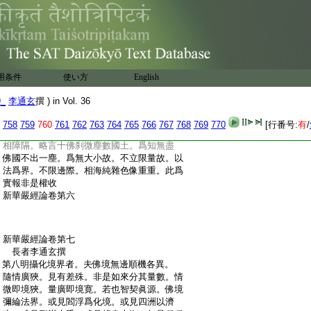
:
第八靈山會所指淨土者。此引三乘中權教
:
菩薩染淨未亡者。令知此土即穢恒淨。諸衆
:
信可未能自見。是實非權。信而未見
:
第九唯心淨土者。自證自心當體無心。性唯
:
眞智不念淨穢。稱眞任性心無恚癡。無貪瞋
:
癡。任大悲智安樂衆生。是實淨土。以自淨故
用条件
使い方
English
:
教化衆生令他亦淨故。是故維摩經云。唯其
:
心淨即佛國淨。欲生淨土當淨其心
9_
李通玄
撰 ) in Vol. 36
:
第十毘盧遮那所居淨土者。即十佛刹微塵
:
數蓮華藏佛國土。總含淨穢。無穢無淨。無有
758
759
760
761
762
763
764
765
766
767
768
769
770
[行番号:
有
/
:
上下。彼此自他之相。一一佛土皆充法界無
:
相障隔。略言十佛刹微塵數國土。爲知無盡
:
佛國不出一塵。爲無大小故。不立限量故。以
:
法爲界。不限邊際。相海純雜色像重重。此爲
:
實報非是權收
:
新華嚴經論卷第六
:
新華嚴經論卷第七
:
長者李通玄撰
:
第八明攝化境界者。夫佛境無邊順機各異。
:
隨情廣狹。見有差殊。非是如來分其量數。情
:
微即境狹。量廣即境寛。若也智契眞源。佛境
:
彌綸法界。或見閻浮爲化境。或見四洲以濟