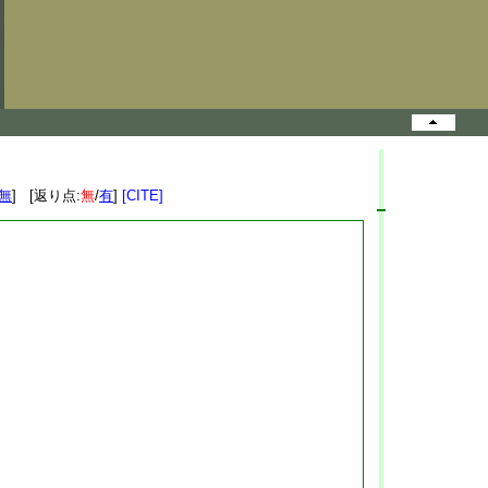
無
] [返り点:
無
/
有
]
[CITE]