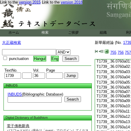
Link to the
version 2015
Link to the
version 2018
T1739_.36.0759c19
T1739_.36.0759c20
T1739_.36.0759c21
T1739_.36.0759c22
T1739_.36.0759c23
T1739_.36.0759c24
ホーム
検索
ご挨拶
組織
利
T1739_.36.0759c25
T1739_.36.0759c26
大正蔵検索
新華嚴經論 (No.
173
T1739_.36.0759c27
T1739_.36.0759c28
755
756
757
T1739_.36.0759c29
punctuation
Hangul
Eng
T1739_.36.0760a01
T1739_.36.0760a02
TextNo.
Vol.
Page
T1739_.36.0760a03
T1739_.36.0760a04
T1739_.36.0760a05
INBUDS
T1739_.36.0760a06:
T1739_.36.0760a07:
INBUDS
(Bibliographic Database)
T1739_.36.0760a08:
Search
T1739_.36.0760a09
T1739_.36.0760a10
T1739_.36.0760a11
T1739_.36.0760a12
Digital Dictionary of Buddhism
T1739_.36.0760a13
電子佛教辭典
T1739_.36.0760a14
パスワードがない場合は「guest」でログインしてくださ