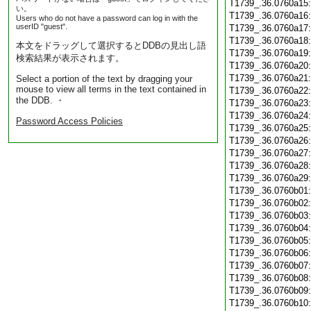
T1739_.36.0760a15
い。
T1739_.36.0760a16
Users who do not have a password can log in with the
userID "guest".
T1739_.36.0760a17
T1739_.36.0760a18
本文をドラッグして選択するとDDBの見出し語
T1739_.36.0760a19
検索結果が表示されます。
T1739_.36.0760a20
T1739_.36.0760a21
Select a portion of the text by dragging your
mouse to view all terms in the text contained in
T1739_.36.0760a22
the DDB. ・
T1739_.36.0760a23
T1739_.36.0760a24
Password Access Policies
T1739_.36.0760a25
T1739_.36.0760a26
T1739_.36.0760a27
T1739_.36.0760a28
T1739_.36.0760a29
T1739_.36.0760b01
T1739_.36.0760b02
T1739_.36.0760b03
T1739_.36.0760b04
T1739_.36.0760b05
T1739_.36.0760b06
T1739_.36.0760b07
T1739_.36.0760b08
T1739_.36.0760b09
T1739_.36.0760b10