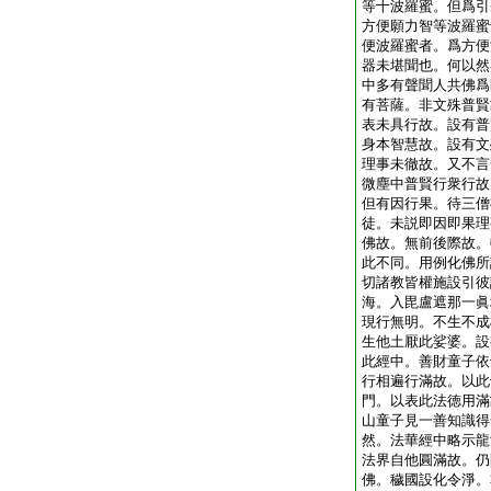
等十波羅蜜。但爲引
方便願力智等波羅蜜
便波羅蜜者。爲方便
器未堪聞也。何以然
中多有聲聞人共佛爲
有菩薩。非文殊普賢
表未具行故。設有普
身本智慧故。設有文
理事未徹故。又不言
微塵中普賢行衆行故
但有因行果。待三僧
徒。未説即因即果理
佛故。無前後際故。
此不同。用例化佛所
切諸教皆權施設引彼
海。入毘盧遮那一眞
現行無明。不生不成
生他土厭此娑婆。設
此經中。善財童子依
行相遍行滿故。以此
門。以表此法徳用滿
山童子見一善知識得
然。法華經中略示龍
法界自他圓滿故。仍
佛。穢國設化令淨。