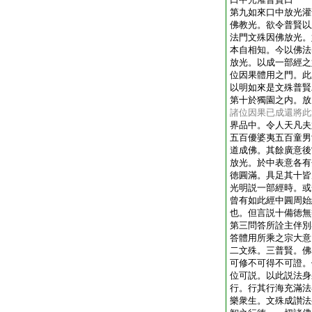
第九如來口中放光灌
佛教光。欲令普賢以
法門文殊因佛放光。
本自相知。今以佛法
放光。以成一部經之
位因果體用之門。此
以明如來是文殊普賢
第十於獨園之内。放
諸位因果已成還將此
界品中。令人天凡夫
五百優婆夷五百童男
道成佛。其餘廣意後
放光。於中表意各有
徳圓滿。具足其十皆
光明説一部經時。或
曾有如此經中圓周始
也。但言説十備徳無
第三問答所詮主伴別
答體用所乘之宗大意
二文殊。三普賢。佛
可修不可得不可證。
位可説。以此説法身
行。行其行海充滿法
樂衆生。文殊成讃法