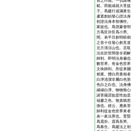
智之行徳。一切諸佛
範。而能成就大菩提
子。爲建行成滿衆生
盧遮創始發心證法身
初證法身本智佛性。
家故也。爲啓蒙發明
方爲艮卦艮爲小男。
間。表平旦創明暗相
之首十住發心創見道
北方清涼山也。且取
法在於世間使令易解
師利。即明法身遍也
數世界。有金色世界
文殊師利。所從來國
相黄。體白而黄相者
白淨清潔非屬白色形
色白之白也。法身佛
縁縁白淨。物物無心
諸菩薩證如是性如是
福慶之色。無貪嗔恚
徳也。經云。應眞菩
師利從金色世界來者
表一眞法界也。普賢
爲震卦。震爲長男。
爲春生。爲建法之初