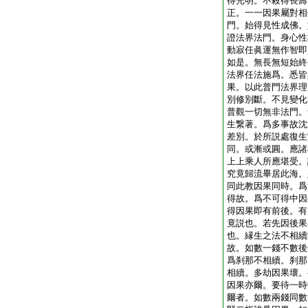
得光明。不殺得長壽
正。一一因果屬對相
門。始得見性成佛。
證法界法門。身心性
動寂任眞運無作智即
如是。無長無短始終
法界任法施爲。悉皆
果。以此普門法界理
別修別斷。不見變化
普觀一切無非法門。
生繋著。爲多事故沈
差別。於所説處復生
同。或漸或圓。應諸
上上乘人所應堪受。
究竟歸流畢居此海。
同此教因果同時。爲
得故。爲不可得中因
得因果即有前後。有
竟説也。若先因後果
也。縁生之法不相續
故。如數一錢不數後
爲刹那不相續。刹那
相續。多劫因果壞。
因果亦爾。要待一時
爾者。如數兩錢同數