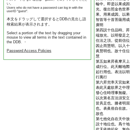
い。
輪中。即是以果成因
Users who do not have a password can log in with the
光。復出照金色世界
userID "guest".
果。用果成因。以果
本文をドラッグして選択するとDDBの見出し語
智首等十首菩薩用成
検索結果が表示されます。
廣明
第四説十住品時。昇
Select a portion of the text by dragging your
端放光。以明發足之
mouse to view all terms in the text contained in
住法之頂。從前信位
the DDB. ・
因止而慧明。以入十
Password Access Policies
眞慧明也。故十住位
慧
第五如來昇夜摩天上
成行位。此天離地際
起行用也。表法以明
行萬行
第六昇兜率天宮如來
表此天處欲界之中理
發心住時理事無礙。
以次第名言法須安立
皆具足也。膝者明屈
也。表眞俗自在故。
故也
第七他化自在天中放
説十地位也。爲十地
此天依他起化。無自