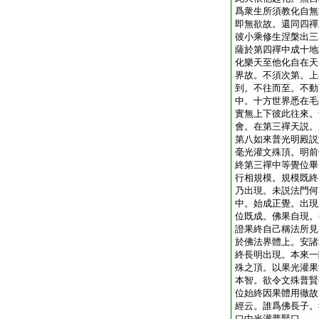
爲衆生所須教化自無
即無欲故。還同四禪
彼小乘修生涅槃出三
薩於第四禪中成十地
化樂天至他化自在天
界故。不須次第。上
到。不往而至。不動
中。十方世界悉在毛
實無上下彼此往來。
會。在第三禪天説。
第八如來普光明殿説
毫光灌文殊頂。明前
終第三禪中等覺位畢
行相規模。規模既終
乃出現。未説法門何
中。始成正覺。出現
位既成。佛果自現。
證果終自己稱法所見
於佛法界體上。安諸
終長明出現。本來一
殊之頂。以果光灌果
本智。欲令文殊普賢
位始終因果體用徹故
經云。誰爲佛長子。
口中光灌普賢口