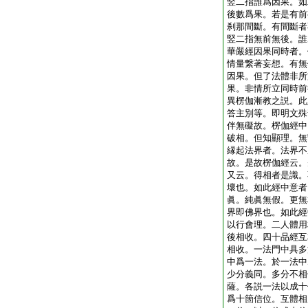
竪二指誰爲因果。如
後數爲果。若是有前
刹那間斷。有間斷者
竪二指無前無後。誰
華嚴經因果同時者。
情量繋著妄想。有無
因果。但了法體非所
果。非情所立同時前
異楞伽漸教之説。此
答主別等。即明文殊
伴無礙故。楞伽經中
破相。但知顯理。無
縁起法界者。法界不
故。是故楞伽經云。
又云。得相者是識。
壞也。如此經中意者
眞。純眞無假。更無
界即佛界也。如此經
以行會理。二人體用
後相收。四十品經互
相收。一法門中具多
中爲一法。於一法中
少分義同。多分不相
薩。各説一法以成十
爲十箇信位。互體相