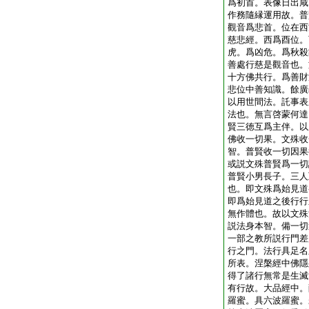
爲初首。表像日出咸
作務隨縁運用故。普
觀音爲悲首。位在西
慈悲經。西爲酉位。
虎。爲凶危。爲秋殺
善處行慈是觀音也。
十方佛共行。爲善財
悲位中善知識。餘廣
以用世間法。託事表
法也。無言啓蒙何達
賢三徳互爲主伴。以
佛收一切果。文殊收
智。普賢收一切因果
或説文殊普賢爲一切
普賢小男長子。三人
也。即文殊爲始見道
即爲始見道之後行行
無作體也。故以文殊
説法身本智。備一切
一部之教所説行門差
行之門。法行具足名
所表。涅槃經中佛隱
得了諸行無常是生滅
有行故。大品經中。
羅蜜。具六波羅蜜。