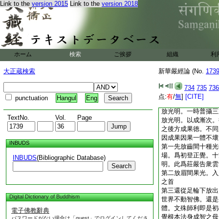
Link to the
version 2015
Link to the
version 2018
七種大人。之相頂上
種寶王。化無量寶種
瓔珞。廣如經説隨好
第二光明表法現相別
品九十七種相中所放
所放光明。但且直論
ホーム
検索
ご挨拶
組織
利
一皆表因果次第十信
等位。其中行相無有
大正蔵検索
新華嚴經論 (No.
173
光。或放一光而無十
放果光而無因。或放
734
735
736
直放眉間毫相果光。
点:
有
/
無
]
[CITE]
punctuation
Hangul
Eng
如大品經中。佛放足
放光明。一時普攝三
TextNo.
Vol.
Page
放光明。以成漸次。
之後方成果徳。不同
因成果因果一體不壞
INBUDS
第一先放齒間十種光
場。爲初登正覺。十
INBUDS
(Bibliographic Database)
明。此爲莊嚴告衆雲
Search
第二放眉間果光。入
之首
第三還從足輪下放出
Digital Dictionary of Buddhism
世界不動智佛。還是
體。文殊師利即是初
電子佛教辭典
覺根本法身成智之母
パスワードがない場合は「guest」でログインしてくださ