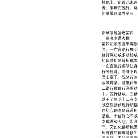
於他土。仍彼此未終
者。事廣而難終。略
新華嚴經論卷第三
新華嚴經論卷第四
長者李通玄撰
第四明示因圓果滿別
同。一亡言絶行獨明
修行滿功成多劫始成
初位體用隨縁所成果
一亡言絶行獨明法身
行等經是。隱身不現
雪山童子。説諸行無
寂滅爲樂。是無作果
二從行積修行滿多劫
中。説行修成。三僧
以不了無明十二有支
以空觀折伏現行煩惱
住初心創證隨縁運用
是也。十信終心即以
支成理智大悲。即具
門。又如化佛所施因
所有佛功徳總是修生