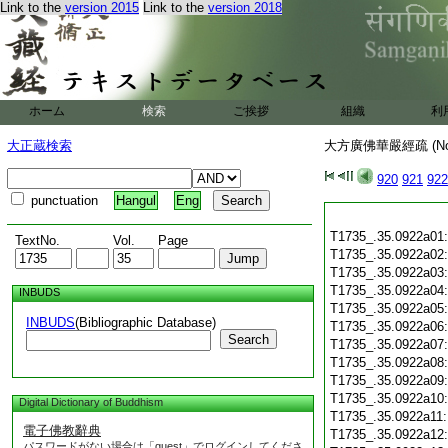
Link to the
version 2015
Link to the
version 2018
ホーム
検索
ご挨拶
組織
利
大正蔵検索
大方廣佛華嚴經疏 (N
920
921
922
punctuation
Hangul
Eng
T1735_.35.0922a01
TextNo.
Vol.
Page
T1735_.35.0922a02
T1735_.35.0922a03
T1735_.35.0922a04
INBUDS
T1735_.35.0922a05
INBUDS
(Bibliographic Database)
T1735_.35.0922a06
Search
T1735_.35.0922a07
T1735_.35.0922a08
T1735_.35.0922a09
T1735_.35.0922a10
Digital Dictionary of Buddhism
T1735_.35.0922a11
電子佛教辭典
T1735_.35.0922a12
パスワードがない場合は「guest」でログインしてくださ