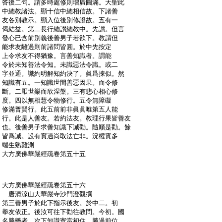
:
答後二句。謂多時處修則増廣圓滿。大聖此
:
中總教諸法。顯十信中總相信故。下諸善
:
友各別教示。顯入位後別修證故。五有一
:
偈結益。第二長行總讃總教中。先讃。但言
:
發心已含前別義後善男子若欲下。教謂但
:
能求友離過則前諸問皆圓。於中先按定
:
上令求友不得猶豫。言善知識者。謂能
:
令於未知善法令知。未識惡法令識。或二
:
字並通。識約明解知約決了。眞爲揀似。然
:
知識有五。一知識世間善惡因果。而令修
:
斷。二厭世樂而欣涅槃。三有悲心相心修
:
度。四以無相慧令物修行。五令無障礙
:
修滿普賢行。此五前前非眞眞唯第五人能
:
行。此是人善友。若約法友。教理行果皆善友
:
也。後善男子求善知識下誡勸。隨順是勸。餘
:
皆爲誡。設有實過尚取法亡非。況權實多
:
端生熟難測
:
大方廣佛華嚴經疏卷第五十五
:
大方廣佛華嚴經疏卷第五十六
:
唐清涼山大華嚴寺沙門澄觀撰
:
第三善男子於此下指示後友。於中二。初
:
擧友依正。後汝可往下勸往教問。今初。國
:
名勝樂者。次下知識寄當初住。勝過前位