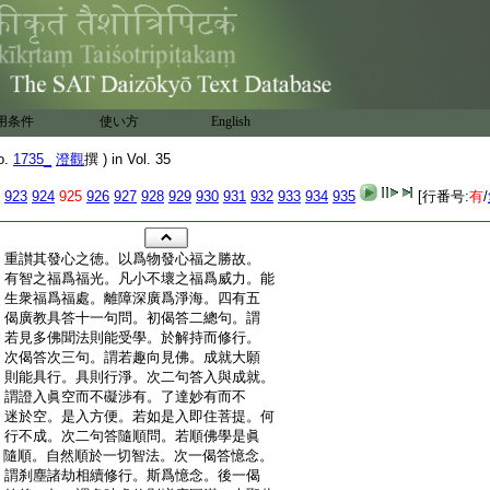
用条件
使い方
English
o.
1735_
澄觀
撰 ) in Vol. 35
923
924
925
926
927
928
929
930
931
932
933
934
935
[行番号:
有
/
:
重讃其發心之徳。以爲物發心福之勝故。
:
有智之福爲福光。凡小不壞之福爲威力。能
:
生衆福爲福處。離障深廣爲淨海。四有五
:
偈廣教具答十一句問。初偈答二總句。謂
:
若見多佛聞法則能受學。於解持而修行。
:
次偈答次三句。謂若趣向見佛。成就大願
:
則能具行。具則行淨。次二句答入與成就。
:
謂證入眞空而不礙渉有。了達妙有而不
:
迷於空。是入方便。若如是入即住菩提。何
:
行不成。次二句答隨順問。若順佛學是眞
:
隨順。自然順於一切智法。次一偈答憶念。
:
謂刹塵諸劫相續修行。斯爲憶念。後一偈