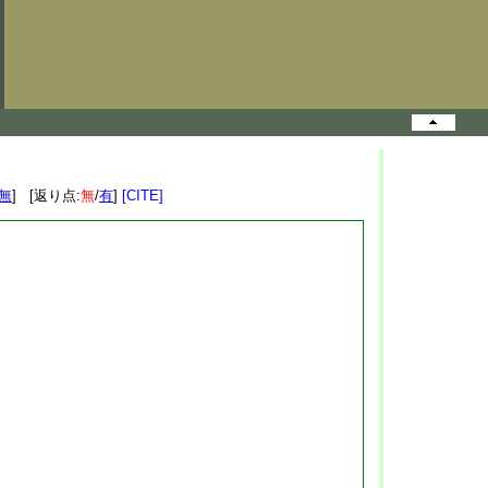
無
] [返り点:
無
/
有
]
[CITE]