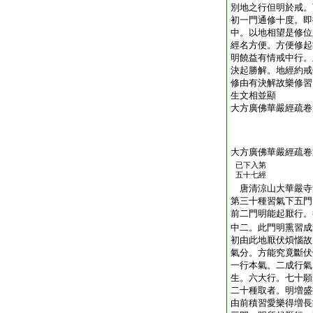
別地之行但明於戒。
初一門通修十度。即
中。以地相望是修位
經名方便。方便修起
明饒益有情戒中行。
決起勝解。地經約戒
修由有決解故樂修習
生文相並顯
大方廣佛華嚴經疏卷
大方廣佛華嚴經疏卷
已下入第
五十七經
唐清涼山大華嚴
第三十種習氣下五門
前二門明能起厭行。
中二。此門明熏習成
初由此地厭伏煩惱故
氣分。方能究竟斷伏
一行本氣。二成行氣
生。六大行。七十願
二十種取者。明増盛
由前積習愛樂得増長