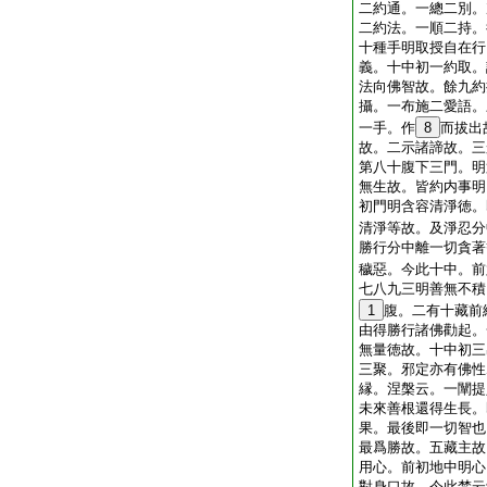
二約通。一總二別。
二約法。一順二持。
十種手明取授自在行
義。十中初一約取。
法向佛智故。餘九約
攝。一布施二愛語。
一手。作
8
而拔出
故。二示諸諦故。三
第八十腹下三門。明
無生故。皆約内事明
初門明含容清淨徳。
清淨等故。及淨忍分
勝行分中離一切貪著
穢惡。今此十中。前
七八九三明善無不積
1
腹。二有十藏前
由得勝行諸佛勸起。
無量徳故。十中初三
三聚。邪定亦有佛性
縁。涅槃云。一闡提
未來善根還得生長。
果。最後即一切智也
最爲勝故。五藏主故
用心。前初地中明心
對身口故。今此梵云