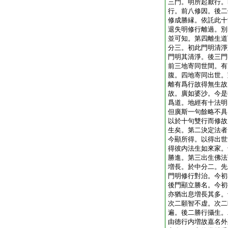
三門。明所起厭行。
行。前八修因。後二
修成勝縁。依託此十
退失明修行離過。別
並可知。第四離生道
分三。初此門明清淨
門明其清淨。後三門
前三地寄同世間。有
腹。四地寄同出世。
離有爲行故得無生故
故。廣如婆沙。今是
爲道。地經有十法明
但廣斯一句餘略不具
以於十句雙行而修故
生矣。第二決定法者
今顯所得。以得出世
得彼内法生如來家。
勝進。第三出生佛法
増長。於中分二。先
門明修行對治。今初
後門顯立勝名。今初
亦猶出息増長其多。
次二願智不虚。次二
遍。後二勝行攝生。
由徳行内増故嘉名外