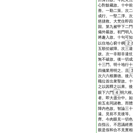
心對餘藏故。十中前
善。一勤二策。次二
成行。一堅二淨。次
慈拯救。大梵住即四
固。第九被甲下二門
備外嚴故。初門明入
將趣入故。十句可知
以住地心窮十稠
2
五順仗破障。次三違
故。次一非順非違仗
無不破故。後一切成
十三門。明十地行十
四儀業用明之。且
次六六根勝徳。後六
職位首出衆聖故。十
之以因釋之以果。後
眼下六門
4
明六根
者。即大盡分中。如
前五名同諸教。而體
障内色故。智論三十
遠。見前不見後等。
齊。今肉眼見一切色
自指云。不思議經應
眼是假和合不見實相