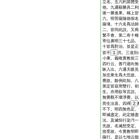
立名。五六約當體受
他。九通顯勝具二利
後一勝進果。稱上皆
六。明菩薩隨徳假名
薩埵。十六名爲法師
二。皆同此説。又商
繁不會。第二有十種
寄位廣明三十七品。
十皆爲對治。並是正
皆不
1
共。三道則
小乘。義唯實教前三
四行云。善巧迴向無
昧入出。六通天眼見
加念衆生爲大悲故。
覺故。餘例此知。八
第定皆寂用雙行。初
生。亦用欲等言説。
無覺觀不壞淨覺。以
而生法喜。四禪
2
不下。明四無色定。
即滅盡定。此定雖盡
法。及滅恒行染汚一
先故。名滅想受定。
捨受故。今實教明即
薩行。是以七地云能