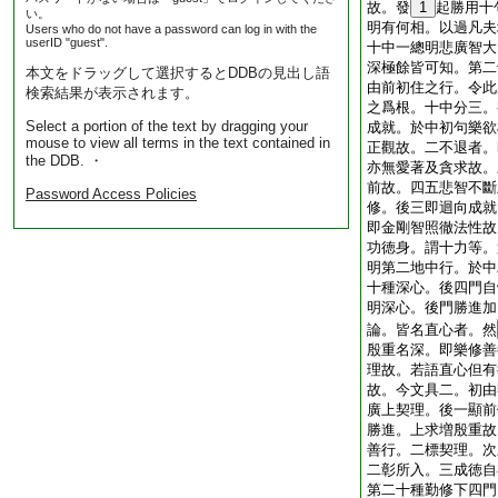
故。發
1
起勝用十
い。
明有何相。以過凡夫
Users who do not have a password can log in with the
userID "guest".
十中一總明悲廣智大
深極餘皆可知。第二
本文をドラッグして選択するとDDBの見出し語
由前初住之行。令此
検索結果が表示されます。
之爲根。十中分三。
Select a portion of the text by dragging your
成就。於中初句樂欲
mouse to view all terms in the text contained in
正觀故。二不退者。
the DDB. ・
亦無愛著及貪求故。
前故。四五悲智不斷
Password Access Policies
修。後三即迴向成就
即金剛智照徹法性故
功徳身。謂十力等。
明第二地中行。於中
十種深心。後四門自
明深心。後門勝進加
論。皆名直心者。然
殷重名深。即樂修善
理故。若語直心但有
故。今文具二。初由
廣上契理。後一顯前
勝進。上求増殷重故
善行。二標契理。次
二彰所入。三成徳自
第二十種勤修下四門