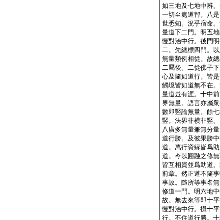
如三地及七地中辨。
一切至處道智。八是
世悉知。況乎宿命。
量道下二門。明五地
慢對治中行。後門明
二。先總標四門。以
無量類例相從。故總
二屬後。二從佛子下
心及隨如道行。皆是
觸境皆如道無不在。
量道豈有涯。十中前
界無量。語言亦屬衆
數即竪論無量。餘七
竪。法界非横非竪。
八廣多無量兼無分量
道行勝。及彼果勝中
道。萬行資縁皆爲助
道。今以圓融之修無
皆互相資並爲助道。
前章。然正道不隨事
事故。隨所等事名無
修道一門。明六地中
故。無去來等即十平
慢對治中行。攝十平
行。不住道行勝。十