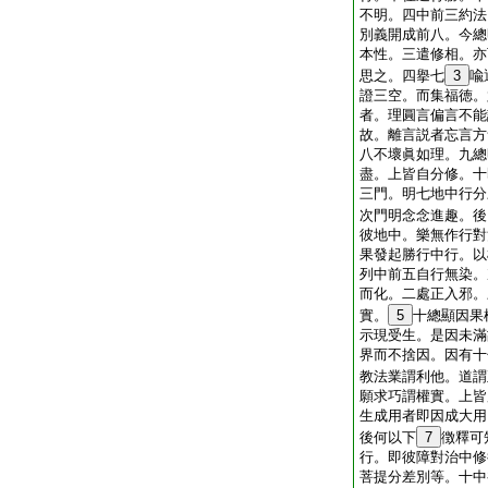
不明。四中前三約法
別義開成前八。今總
本性。三遣修相。亦
思之。四擧七
3
喩
證三空。而集福徳。
者。理圓言偏言不能
故。離言説者忘言方
八不壞眞如理。九總
盡。上皆自分修。十
三門。明七地中行分
次門明念念進趣。後
彼地中。樂無作行對
果發起勝行中行。以
列中前五自行無染。
而化。二處正入邪。
實。
5
十總顯因果
示現受生。是因未滿
界而不捨因。因有十
教法業謂利他。道謂
願求巧謂權實。上皆
生成用者即因成大用
後何以下
7
徴釋可
行。即彼障對治中修
菩提分差別等。十中