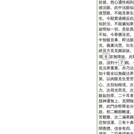
於彼。然心通性相則
彼法眼。此中法眼似
彼慧眼。不能見衆生
生。今顯實過權反此
知於法。不能遍知衆
故明知一切。意欲異
不知。今擧勝況劣。
中智眼見事。即法眼
光。義兼法慧。出生
絶見方見見圓寂故。
境
6
皆無障故。此
故。須列十
7
眠。
見法界重重。亦乃法
知十眼全以無礙法界
第。以肉眼見生受苦
心。次別知根境。次
力。次尋光而見。次
餘如別章。二十耳者
脱神通無上。見聞嗅
辨。此門亦即釋名分
故。初二離順離違。
苦厭樂。次二滿果圓
悲智倶運。三有十鼻
聞香體。倶舍有四。
壇等。二惡香謂葱韭