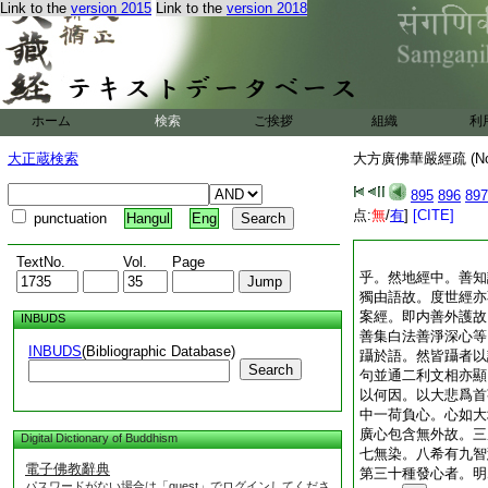
Link to the
version 2015
Link to the
version 2018
ホーム
検索
ご挨拶
組織
利
大正蔵検索
大方廣佛華嚴經疏 (N
895
896
897
点:
無
/
有
]
[CITE]
punctuation
Hangul
Eng
TextNo.
Vol.
Page
乎。然地經中。善知
獨由語故。度世經亦
案經。即内善外護故
INBUDS
善集白法善淨深心等
INBUDS
(Bibliographic Database)
躡於語。然皆躡者以
Search
句並通二利文相亦顯
以何因。以大悲爲首
中一荷負心。心如大
廣心包含無外故。三
Digital Dictionary of Buddhism
七無染。八希有九智
電子佛教辭典
第三十種發心者。明
パスワードがない場合は「guest」でログインしてくださ