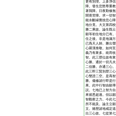
更有別理。上多淨信
障。發生悲愍尊重教
著我障。日夜勤修無
聞畏苦障。求一切智
能永斷縁覺捨悲心障
地分竟。大文第四校
勝二乘故。論生既云
願等初住地分已有。
住之後。非是地滿方
已爲天人師。勝出聲
心羅漢推敬。如何至
義乃有衆多。統而收
智。此三歴位故有衆
心勝。通於一切凡夫
二信勝。亦通三心。
此三即三賢別歴三心
心雙證二空。是爲智
勝。備修諸行即是行
果。此中行智由願導
説。七地已上智方自
來彼悉超過。但以願
智觀察之力。今此七
所不能及。論主立願
文。雖歴諸地戒定道
出三心故。七從第七