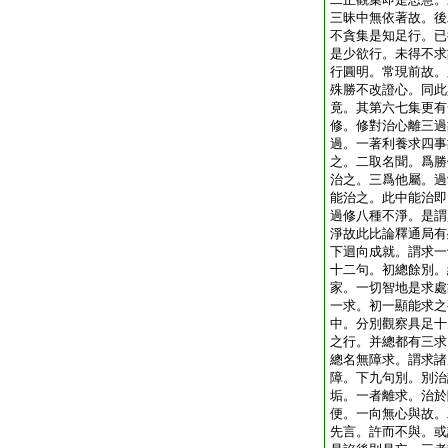
三昧中無依著故。後
不貪集是知足行。已
是少欲行。未得不求
行圓明。常現前故。
殊勝不改證心。同此
竟。其第六七集更有
修。修對治心離三過
過。一著利養求四事
之。二取名聞。爲勝
治之。三爲他屬。過
能治之。此中能治即
過修八種不淨。是謂
淨故此比論釋通局有
下迴向成就。謂求一
十二句。初總餘別。
家。一切智地是求處
一求。初一顯能求之
中。分別觀察具足十
之行。并總都有三求
總名無障求。謂求諸
障。下九句別。別治
垢。一者離求。治於
便。一向無心與故。
先言。許而不與。或