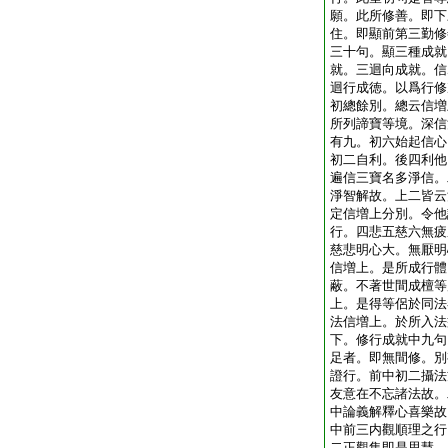
願。此所修善。即下
住。即顯前第三勤修
三十句。顯三種成就
就。三迴向成就。信
迴行成徳。以爲行修
初總餘別。總云信増
所列諦寶等境。深信
有九。初六始起信心
初二自利。後四利他
遍信三寶名多淨信。
淨智解故。上二皆云
定信増上分別。令他
行。四悲五慈六無疲
慈悲明心大。無厭明
信増上。是所成行體
蔽。不著世間成檀等
上。是得等侶於同法
法信増上。於所入法
下。修行成就中九句
足者。即無間修。別
證行。前中初二攝法
友意在不忘諸法故。
中論義解釋心喜樂故
中前三内觀順理之行
二正觀集即是思慧。