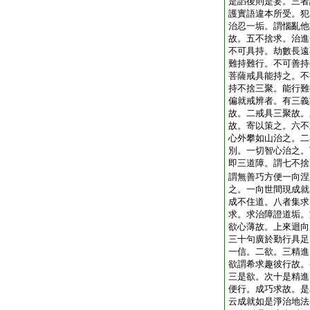
是諂後則是妄。三者
護實語違本所受。犯
治忍一垢。謂惱亂他
故。五不捨求。治進
不可具持。劫數長遠
難持難行。不可善持
菩薩戒具能持之。不
持不捨三聚。能行難
偏就戒辨者。有三義
故。二戒具三聚故。
故。寄以策之。六不
心外攀如山治之。二
別。一切智心治之。
即三道障。謂七不捨
謂無善巧方便一向涅
之。一向世間現成就
成不住道。八者集求
求。求治障證道垢。
欲心薄故。上來迴向
三十句廣於勤行具足
一信。二欲。三精進
欲謂希求趣彼行故。
三是欲。次十是精進
便行。成巧求故。是
云成就如是淨治地法