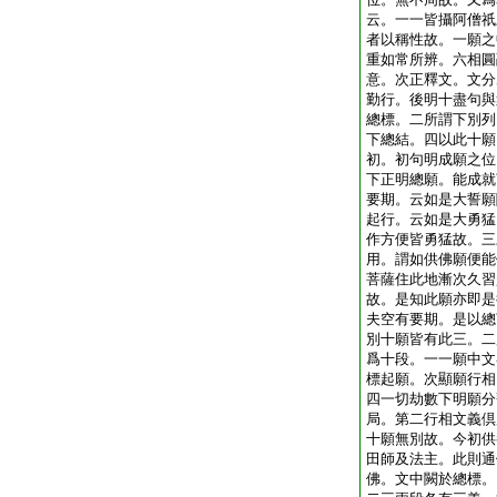
云。一一皆攝阿僧祇
者以稱性故。一願之
重如常所辨。六相圓
意。次正釋文。文分
勤行。後明十盡句與
總標。二所謂下別列
下總結。四以此十願
初。初句明成願之位
下正明總願。能成就
要期。云如是大誓願
起行。云如是大勇猛
作方便皆勇猛故。三
用。謂如供佛願便能
菩薩住此地漸次久習
故。是知此願亦即是
夫空有要期。是以總
別十願皆有此三。二
爲十段。一一願中文
標起願。次顯願行相
四一切劫數下明願分
局。第二行相文義倶
十願無別故。今初供
田師及法主。此則通
佛。文中闕於總標。