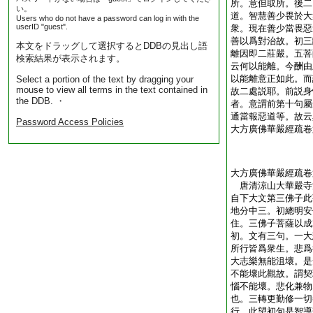
所。意但取所。後二
い。
道。智慧善少畏於大
Users who do not have a password can log in with the
userID "guest".
衆。現在善少當畏惡
善以爲對治故。初三
本文をドラッグして選択するとDDBの見出し語
離因即二莊嚴。五菩
検索結果が表示されます。
云何以能離。今酬由
以能離意正如此。而
Select a portion of the text by dragging your
mouse to view all terms in the text contained in
故二處説耶。前説身
the DDB. ・
者。意謂前第十句屬
通當報惡道等。故云
Password Access Policies
大方廣佛華嚴經疏卷
大方廣佛華嚴經疏卷
唐清涼山大華嚴
自下大文第三佛子此
地分中三。初總明安
住。三佛子菩薩以成
初。文有三句。一大
所行皆爲衆生。悲爲
大志樂無能沮壞。是
不能壞此觀故。謂契
惱不能壞。悲化兼物
也。三轉更勤修一切
行。此望初句是智導