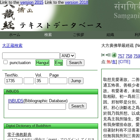
Link to the
version 2015
Link to the
version 2018
ホーム
検索
ご挨拶
組織
利
大正蔵検索
大方廣佛華嚴經疏 (N
757
758
759
点:
無
/
有
]
[CITE]
punctuation
Hangul
Eng
TextNo.
Vol.
Page
取想見愛著故。二善
通五怖畏。善根少者
故。有愛著者。未能
INBUDS
取相顯。初一爲前三
INBUDS
(Bibliographic Database)
因。邪智即是分別。
Search
邪。邪心決斷名之爲
於我乃我所想。以成
見爲主我所隨生。愛
有我身懼捨命故。愛
Digital Dictionary of Buddhism
但著財利有不活畏著
電子佛教辭典
但無我我所則三畏因
パスワードがない場合は「guest」でログインしてくださ