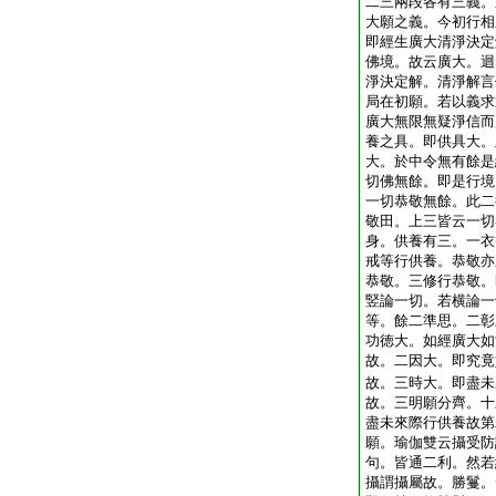
二三兩段各有三義。
大願之義。今初行相
即經生廣大清淨決定
佛境。故云廣大。迴
淨決定解。清淨解言
局在初願。若以義求
廣大無限無疑淨信而
養之具。即供具大。
大。於中令無有餘是
切佛無餘。即是行境
一切恭敬無餘。此二
敬田。上三皆云一切
身。供養有三。一衣
戒等行供養。恭敬亦
恭敬。三修行恭敬。
竪論一切。若横論一
等。餘二準思。二彰
功徳大。如經廣大如
故。二因大。即究竟
故。三時大。即盡未
故。三明願分齊。十
盡未來際行供養故第
願。瑜伽雙云攝受防
句。皆通二利。然若
攝謂攝屬故。勝鬘。