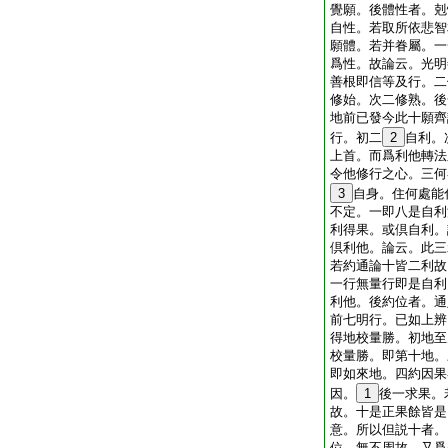
覺願。後體性者。剋
自性。若取所依悲智
願體。若并眷屬。一
爲性。故論云。光明
善根即信等及行。二
修始。次二修熟。後
地前已發今此十願齊
行。初二
2
自利。
上首。而爲利他轉法
令他修行之心。三何
3
自身。住何處能
不定。一即八是自利
利得果。或倶自利。
倶利他。論云。此三
若約通論十皆二利故
一行無量行即是自利
利他。後約位者。通
前七明行。已如上辨
得地校量勝。初地至
校量勝。即第十地。
即如來地。四約因果
因。
1
後一求果。
故。十是正果餘皆是
意。所以但説十者。
位。無不周故。又爲