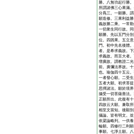
勝。八無功起行勝。
所謂諸佛三心果滿。
分爲三。一願勝。謂
願造修。三果利益勝
義故勝二乘。一常勤
一切衆生同行故。同
願勝。先以五門分別
位。四因果。五立意
門。初中先名後體。
者。是希求義故。下
求義故。而言大者。
増廣故。謂教證二光
前。廣彌法界故。十
也。瑜伽四十五云。
一者發心願。二受生
五者大願。初求菩提
思擇諸法。願於境界
攝受一切菩薩善法。
正願所出。此復有十
四故云大願。兼取所
相至文當知。後顯別
攝論。皆有明文。並
依梁論略列。一供養
輪願。四修行二利願
事願。七淨土願。八