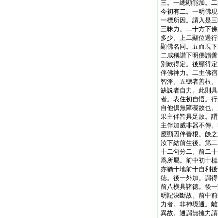
三。一總顯能加。二
今初有二。一明佛現
一標所因。謂入是三
三昧力。二十方下佛
多少。上二顯位過行
顯佛名同。五而現下
二咸稱讃下明佛讃善
別歎得定。後顯得定
伴佛神力。二主佛宿
智淨。五聽者善根。
缺説者自力。此則具
者。表住初自悟。行
自他倶無障礙故也。
果主伴皆具足故。謂
主伴加威非器不傳。
應顯因伴善根。餘之
汝下結前生後。第二
十二句分二。前二十
爲所屬。前中初十標
亦猶十地前十自利後
徳。後一外加。謂得
前八横具諸徳。後一
明記決斷故。前中前
力者。非神境通。離
異故。通謂無擁力謂