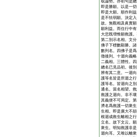
取論勢。亦初句是總
即是勝願。以是一切
即是大願。順作利益
是不怯弱願。決定入
故。無觀相及眞實願
願利益。而住行中有
大悲既増惟願救護。
第二別示名相。文分
佛子下標數顯勝。諸
數列名。四佛子是爲
徴後列。十迴向義略
二義相。三體性。四
總名已見品初。後別
辨有其二意。一迴向
護等名皆是所迴之行
護等名。皆迴向之別
通名。當名相望。救
救護之迴向。非不壞
其義便不可局定。第
濟名爲救護一切衆生
生相。即是廣大不顛
根迴成救生離相之行
立名。故下文云。願
衆生。明知救護非是
迴向耳。又唯以離衆