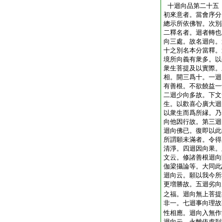
十迴向品第二十五
初來意者。當會序分
總示所依佛智。次別
二釋名者。迴者轉也
向三處。故名迴向。
十之別名本分當釋。
境所向義有衆多。以
衆生菩提及以實際。
相。開三爲十。一迴
有善根。不欲饒益一
二迴少向多故。下文
生。以歡喜心廣大迴
以衆生而爲所縁。乃
向他因行故。第三迴
迴向佛已。復即以此
所謂願未滿者。令得
清淨。四迴因向果。
文云。修諸善根迴向
伽梁攝論等。大同此
迴向云。願以我今所
更増勝故。五迴劣向
之福。迴向無上菩提
非一。七迴事向理故
性相應。迴向入無作
迴向云。永離依處到