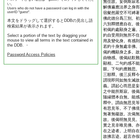
無住故。妄倒斯寂名
い。
解佛遍應法界之身而
Users who do not have a password can log in with the
userID "guest".
宿粲然羅空不可縛著
佛此徳分爲三別。初
本文をドラッグして選択するとDDBの見出し語
六別釋體應自在。後
検索結果が表示されます。
初偈約處顯身之遍。
約自受用則無所不住
Select a portion of the text by dragging your
mouse to view all terms in the text contained in
用及變化身。有感則
the DDB. ・
若約十身無處非佛。
偈約機顯身之多。故
Password Access Policies
由物感。後偈結歎難
顯相。二句約感不能
眼。下句約應難思。
三順釋。後三反釋今
謂現即同如無生滅故
義。謂起心而思是妄
之中能所斯寂。後偈
隨縁體本自無。能感
釋中。謂由無思見等
有思見等。不了佛境
無著無礙故。次偈無
故。後偈明無見見。
實之見非唯見佛。亦
在之迹者。上明自在
故拂言迹。超言亦假