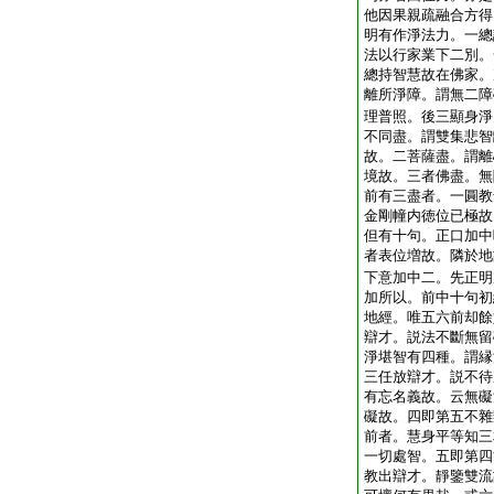
他因果親疏融合方得
明有作淨法力。一總
法以行家業下二別。
總持智慧故在佛家。
離所淨障。謂無二障
理普照。後三顯身淨
不同盡。謂雙集悲智
故。二菩薩盡。謂離
境故。三者佛盡。無
前有三盡者。一圓教
金剛幢内徳位已極故
但有十句。正口加中
者表位増故。隣於地
下意加中二。先正明
加所以。前中十句初
地經。唯五六前却餘
辯才。説法不斷無留
淨堪智有四種。謂縁
三任放辯才。説不待
有忘名義故。云無礙
礙故。四即第五不雜
前者。慧身平等知三
一切處智。五即第四
教出辯才。靜鑒雙流