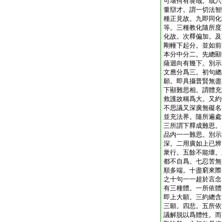
可壞何有畏哉。或六
量辯才。謂一切法智
種正見故。九即同化
等。三種教化隨所度
化故。次釋偏加。及
剛幢下起分。並如前
本分中分二。先總顯
薩迴向有幾下。別示
文應分爲三。初句總
願。即具攝普賢無盡
下顯難思相。謂體充
救護故稱爲大。又約
不思議又深廣無礙名
並充法界。隨所遍處
三所謂下釋成難思。
品内一一難思。別示
深。二用廣如上已辨
衆行。五餘不能壞。
都不自爲。七忍苦無
順多端。十盡窮來際
之十句一一超於言念
有三種體。一所依體
即上大願。三約總含
三願。四悲。五所依
議解脱以爲體性。而