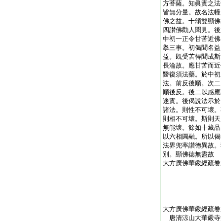
方菩薩。知眞實之法
皆無分量。故名法幢
佛之益。十頌雙顯佛
四讃佛勸人聞見。後
中初一正令甘苦近佛
擧三事。初偈聞名益
益。既受苦得聞成斯
長淪故。應甘苦而近
醫復須法藥。於中初
法。前反後順。次二
順後反。後二以感應
迷實。後偈説法示於
諸法。則性不可壞。
則相不可壞。斯則天
無能壞。餘如十藏品
以六相圓融。所以偈
法界兜率讃徳異故。
別。顯佛徳無盡故
大方廣佛華嚴經疏卷
大方廣佛華嚴經疏卷
唐清涼山大華嚴