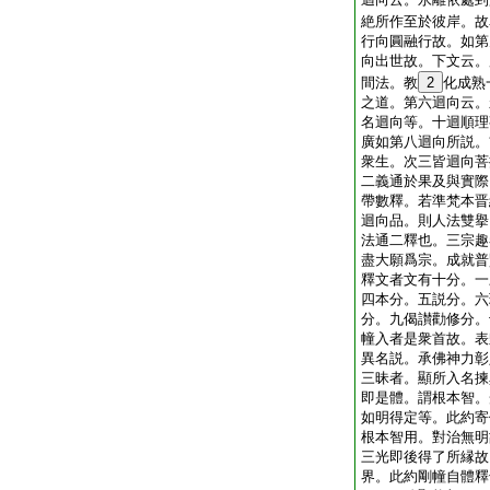
絶所作至於彼岸。故
行向圓融行故。如第
向出世故。下文云。
間法。教
2
化成熟
之道。第六迴向云。
名迴向等。十迴順理
廣如第八迴向所説。
衆生。次三皆迴向菩
二義通於果及與實際
帶數釋。若準梵本晋
迴向品。則人法雙擧
法通二釋也。三宗趣
盡大願爲宗。成就普
釋文者文有十分。一
四本分。五説分。六
分。九偈讃勸修分。
幢入者是衆首故。表
異名説。承佛神力彰
三昧者。顯所入名揀
即是體。謂根本智。
如明得定等。此約寄
根本智用。對治無明
三光即後得了所縁故
界。此約剛幢自體釋