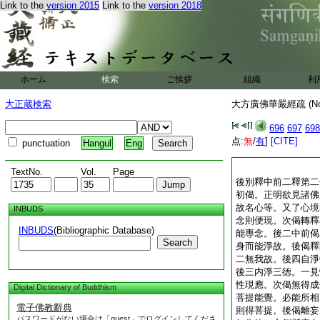
Link to the
version 2015
Link to the
version 2018
ホーム
検索
ご挨拶
組織
利
大正蔵検索
大方廣佛華嚴經疏 (N
696
697
698
点:
無
/
有
]
[CITE]
punctuation
Hangul
Eng
TextNo.
Vol.
Page
後別釋中前二釋第二
初偈。正明欲見諸佛
故名心等。又了心境
INBUDS
念則便現。次偈轉釋
INBUDS
(Bibliographic Database)
能專念。後二中前偈
Search
身而能淨故。後偈釋
二無我故。後四自淨
後三内淨三徳。一見
性現應。次偈無得成
Digital Dictionary of Buddhism
菩提能覺。必能所相
電子佛教辭典
則得菩提。後偈離妄
パスワードがない場合は「guest」でログインしてくださ