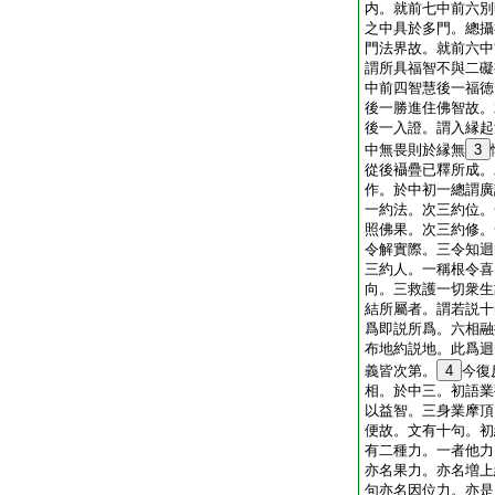
内。就前七中前六別
之中具於多門。總攝
門法界故。就前六中
謂所具福智不與二礙
中前四智慧後一福徳
後一勝進住佛智故。
後一入證。謂入縁起
中無畏則於縁無
3
從後襵疊已釋所成。
作。於中初一總謂廣
一約法。次三約位。
照佛果。次三約修。
令解實際。三令知迴
三約人。一稱根令喜
向。三救護一切衆生
結所屬者。謂若説十
爲即説所爲。六相融
布地約説地。此爲迴
義皆次第。
4
今復
相。於中三。初語業
以益智。三身業摩頂
便故。文有十句。初
有二種力。一者他力
亦名果力。亦名増上
句亦名因位力。亦是