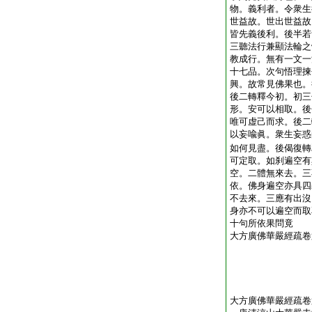
物。義利者。令衆生
世益故。世出世益故
皆先義後利。後半若
三聽法行兼顯法輪之
教成行。無有一文一
十七品。次句悟理揀
興。故常見佛果也。
後二轉釋今初。初三
形。安可以相取。後
唯可虚己而求。後二
以妄喩眞。衆生妄惑
如何見盡。後偈復轉
可定取。如刹遍空有
空。二體無來去。三
依。佛身遍空亦具四
不去來。三應有出沒
身亦不可以遍空而取
十句所依果問竟
大方廣佛華嚴經疏卷
大方廣佛華嚴經疏卷