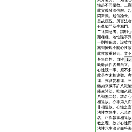
性起不同權教。二顯
此實義發深信解。起
問斯義。起信論云。
是故應説。所言法者
有眞如門及生滅門。
二述問意者。謂明心
類種種。若性隨事異
一則壞俗諦。設彼救
熏識變現不關心性故
此救故重難云。業不
各無自性。自性
15
既離眞性各無自立。
心性既一事。應不多
此是本末相違難。亦
違。亦眞妄相違。三
離如來藏不許八識能
能生諸法。唯如來藏
八識無二類。故名心
相違故。亦非第八而
非相違故。心性之言
法性本無生。示現而
名。正與報事相違故
教之理。故以心性而
法性示生決定而答海