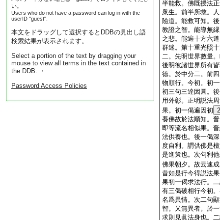
半能救。佛既授法正
い。
衆生。前半所救。人
Users who do not have a password can log in with the
userID "guest".
險道。能救可知。後
教證之智。能導無縁
本文をドラッグして選択するとDDBの見出し語
之悲。能遍十方六道
検索結果が表示されます。
群迷。第十重光照十
Select a portion of the text by dragging your
二。先明世界數量。
mouse to view all terms in the text contained in
後明彼諸世界所有皆
the DDB. ・
徳。於中分二。前四
物順行。今初。初一
Password Access Policies
初三句三達因圓。後
用外彰。正明説法周
果。初一偈遍因初
養佛故於法順知。普
即等流名相似果。晋
法供養也。後一偈深
度自利。謂供佛是檀
是進策也。次句利他
佛果朝夕。故云速成
昔如是行今得説法果
果初一偈求法行。二
有三偈破相行今初。
名爲異情。次二句顯
智。又無異者。於一
求則見眞法身也。二