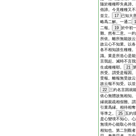
隨於種種即失眞諦。
俗諦。今見種種又不
並立。
17
已知大
略爲二解。一通二
二報。
19
於中初
難。然有二意。一約
所依。離所無能故云
故云心不知業。以各
各不相知誰生種種。
識。業是所造心是能
言我起。滅時不言我
生成種種耶。
21
所受。謂受是報因。
受報。離報無受故云
故云報不知受。以並
22
三約名言因就
依心無體故無相知。
縁就親疏相假難。謂
引業爲縁。相待相奪
等準之。
25
五約
是心變境不知心。心
無境外心能取心外境
相知也。第二別觀者
惡。趣善惡者。正由