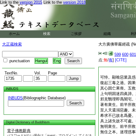
Link to the
version 2015
Link to the
version 2018
ホーム
検索
ご挨拶
組織
利
大正蔵検索
大方廣佛華嚴經疏 (N
599
600
601
点:
無
/
有
]
[CITE]
punctuation
Hangul
Eng
TextNo.
Vol.
Page
可恃。顯唯惡業及惑
復起三毒之過。因果
其心因亡果喪。五救
INBUDS
上句明因迷四眞諦。
INBUDS
(Bibliographic Database)
邪見翳理即爲闇宅。
Search
著有衆生。前半所救
至人天還溺惡趣。未
希求不已故名爲憂。
具上諸失故不可處。
Digital Dictionary of Buddhism
無明衆生。前半所救
電子佛教辭典
無住之本。迷理惑事
パスワードがない場合は「guest」でログインしてくださ