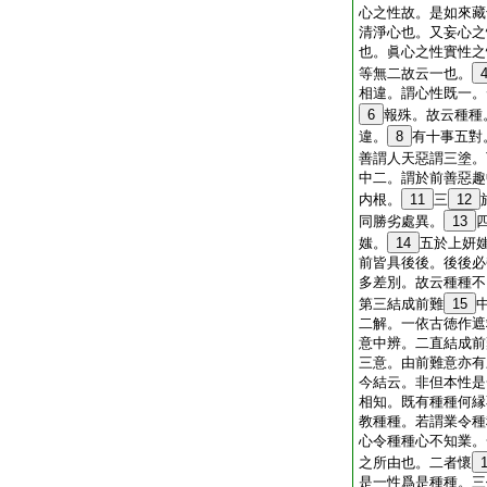
心之性故。是如來藏
清淨心也。又妄心之
也。眞心之性實性之
等無二故云一也。
相違。謂心性既一。
6
報殊。故云種種
違。
8
有十事五對
善謂人天惡謂三塗。
中二。謂於前善惡趣
内根。
11
三
12
同勝劣處異。
13
媸。
14
五於上妍
前皆具後後。後後必
多差別。故云種種不
第三結成前難
15
二解。一依古徳作遮
意中辨。二直結成前
三意。由前難意亦有
今結云。非但本性是
相知。既有種種何縁
教種種。若謂業令種
心令種種心不知業。
之所由也。二者懷
是一性爲是種種。三