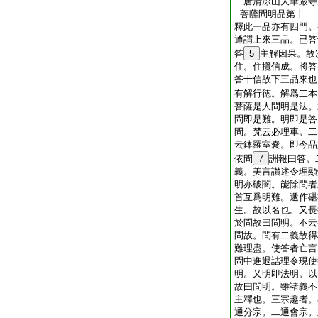
唐清涼山大華嚴
菩薩問明品第十
釋此一品亦有四門。
通謂上來三品。已答
答
5
主解因果。故
住。住攬信成。將答
答十信故下三品來也
有解行徳。解爲二本
菩薩是人問明是法。
問即是難。明即是答
問。梵云必理車。二
云鉢羅室嚢。即今品
依問
7
詶報曰答。
義。美言讃述令理顯
明亦破闇。能除問者
首互爲明難。遞作碪
生。故以名也。又長
於問故曰問明。不云
問故。問有二義故得
難理盡。使答者亡言
問中進退詰理令現使
明。又明即法明。以
故曰問明。雖諸義不
主釋也。三宗趣者。
通分宗。二通會宗。