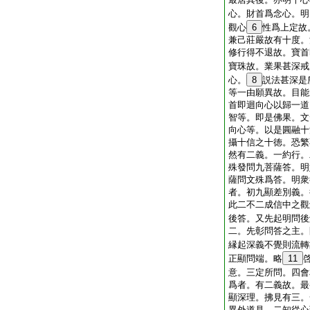
心。財首爲念心。明
觀心
6
性爲上定故
兼己莊嚴故有十度。
修行得不退故。寶首
寶珠故。業果甚深戒
心。
8
説法甚深是
等一由願異故。目能
首即迴向心以歸一道
智等。即是佛果。文
向心等。以是圓融十
攝十信之十徳。恐繁
然有二義。一約行。
殊發問九菩薩答。明
薩問文殊爲答。明衆
者。初九顯差別義。
此二不二成信中之觀
後答。又先起明問後
二。先彰問答之主。
縁起深義不覺則流轉
正顯問端。略
11
意。三定所問。四會
爲者。有二義故。最
顯深理。拂見有三。
異外道見。二知從心