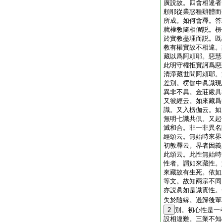
廣説故。四會相違者
頼耶從業惑種辦體而
所成。如何會釋。答
就權教隨相假説。楞
於實教盡理而説。既
教有權實故不相違。
藏以爲阿頼耶。惡慧
此明守權拒實訶爲惡
清淨藏世間阿頼耶。
差別。楞伽中眞識現
異非不異。金莊嚴具
又彼經云。如來藏爲
識。又入楞伽云。如
無明七識共倶。又起
滅和合。非一非異名
經頌云。無始時來界
初教釋云。界者因義
此頌云。此性無始時
性者。謂如來藏性。
來藏故有生死。依如
等文。故知兩宗不同
亦説眞如是識實性。
失於隨縁。過歸後輩
2
別。初心性是一
設相違難。三業不知