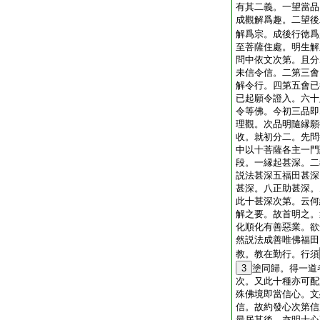
有其二義。一望當品
成觀解爲趣。二望後
解爲宗。成後行徳爲
至菩薩住處。明生解
問中依文次第。且分
未信令信。二第三會
解令行。四第五會已
已起願令證入。六十
令等佛。今初三品即
理觀。次品明隨縁願
收。就初分二。先問
中以十菩薩各主一門
段。一縁起甚深。二
説法甚深五福田甚深
甚深。八正助甚深。
此十甚深次第。云何
解之要。故首明之。
化順化有善惡業。欲
然説法成善唯佛福田
教。教在勤行。行須
3
塗同歸。得一道
次。又此十種亦可配
殊佛境即當信心。文
信。故約發心次第信
最居其後。亦明十心