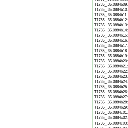
T1735_.35.0884b09
T1735_.35.0884b10
T1735_.35.0884b11
T1735_.35.0884b12
T1735_.35.0884b13
T1735_.35.0884b14
T1735_.35.0884b15
T1735_.35.0884b16
T1735_.35.0884b17
T1735_.35.0884b18
T1735_.35.0884b19
T1735_.35.0884b20
T1735_.35.0884b21
T1735_.35.0884b22
T1735_.35.0884b23
T1735_.35.0884b24
T1735_.35.0884b25
T1735_.35.0884b26
T1735_.35.0884b27
T1735_.35.0884b28
T1735_.35.0884b29
T1735_.35.0884c01
T1735_.35.0884c02
T1735_.35.0884c03