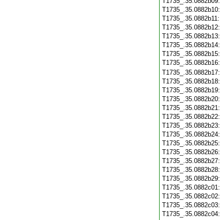
T1735_.35.0882b09
T1735_.35.0882b10
T1735_.35.0882b11
T1735_.35.0882b12
T1735_.35.0882b13
T1735_.35.0882b14
T1735_.35.0882b15
T1735_.35.0882b16
T1735_.35.0882b17
T1735_.35.0882b18
T1735_.35.0882b19
T1735_.35.0882b20
T1735_.35.0882b21
T1735_.35.0882b22
T1735_.35.0882b23
T1735_.35.0882b24
T1735_.35.0882b25
T1735_.35.0882b26
T1735_.35.0882b27
T1735_.35.0882b28
T1735_.35.0882b29
T1735_.35.0882c01
T1735_.35.0882c02
T1735_.35.0882c03
T1735_.35.0882c04