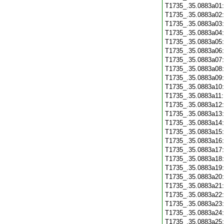
T1735_.35.0883a01
T1735_.35.0883a02
T1735_.35.0883a03
T1735_.35.0883a04
T1735_.35.0883a05
T1735_.35.0883a06
T1735_.35.0883a07
T1735_.35.0883a08
T1735_.35.0883a09
T1735_.35.0883a10
T1735_.35.0883a11
T1735_.35.0883a12
T1735_.35.0883a13
T1735_.35.0883a14
T1735_.35.0883a15
T1735_.35.0883a16
T1735_.35.0883a17
T1735_.35.0883a18
T1735_.35.0883a19
T1735_.35.0883a20
T1735_.35.0883a21
T1735_.35.0883a22
T1735_.35.0883a23
T1735_.35.0883a24
T1735_.35.0883a25