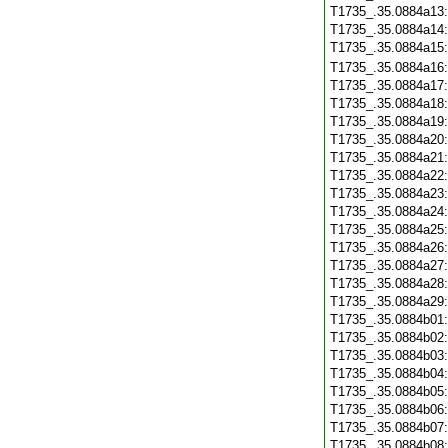
T1735_.35.0884a13
T1735_.35.0884a14
T1735_.35.0884a15
T1735_.35.0884a16
T1735_.35.0884a17
T1735_.35.0884a18
T1735_.35.0884a19
T1735_.35.0884a20
T1735_.35.0884a21
T1735_.35.0884a22
T1735_.35.0884a23
T1735_.35.0884a24
T1735_.35.0884a25
T1735_.35.0884a26
T1735_.35.0884a27
T1735_.35.0884a28
T1735_.35.0884a29
T1735_.35.0884b01
T1735_.35.0884b02
T1735_.35.0884b03
T1735_.35.0884b04
T1735_.35.0884b05
T1735_.35.0884b06
T1735_.35.0884b07
T1735_.35.0884b08