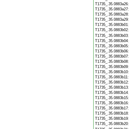
T1735_.35.0883a26
T1735_.35.0883a27
T1735_.35.0883a28
T1735_.35.0883a29
T1735_.35.0883b01
T1735_.35.0883b02
T1735_.35.0883b03
T1735_.35.0883b04
T1735_.35.0883b05
T1735_.35.0883b06
T1735_.35.0883b07
T1735_.35.0883b08
T1735_.35.0883b09
T1735_.35.0883b10
T1735_.35.0883b11
T1735_.35.0883b12
T1735_.35.0883b13
T1735_.35.0883b14
T1735_.35.0883b15
T1735_.35.0883b16
T1735_.35.0883b17
T1735_.35.0883b18
T1735_.35.0883b19
T1735_.35.0883b20