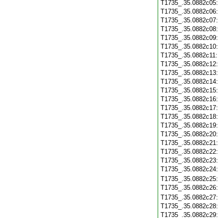
T1735_.35.0882c05
T1735_.35.0882c06
T1735_.35.0882c07
T1735_.35.0882c08
T1735_.35.0882c09
T1735_.35.0882c10
T1735_.35.0882c11
T1735_.35.0882c12
T1735_.35.0882c13
T1735_.35.0882c14
T1735_.35.0882c15
T1735_.35.0882c16
T1735_.35.0882c17
T1735_.35.0882c18
T1735_.35.0882c19
T1735_.35.0882c20
T1735_.35.0882c21
T1735_.35.0882c22
T1735_.35.0882c23
T1735_.35.0882c24
T1735_.35.0882c25
T1735_.35.0882c26
T1735_.35.0882c27
T1735_.35.0882c28
T1735_.35.0882c29