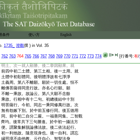
:
也。四離一切下明受用淨。謂受用此土離過
:
成徳故。初句成斷徳。後句成行徳。如受用
:
香飯身諸惑滅入正位等。五無量智慧下住
:
處衆生淨。謂具徳人居。今略語智慧。六普
:
入下因淨。淨因有二。一者生因。謂施戒等。
:
如淨名説。二者依因。此復有二。一鏡智淨
用条件
使い方
English
:
識爲土所依。二後智通慧爲依。如初第十
:
地入佛國土體性三昧現淨土等。此二皆是
o.
1735_
澄觀
撰 ) in Vol. 35
:
諸佛境界。七隨衆生下果淨。因既有二果亦
:
二種。一所生果。即前相淨。二所示現果。即
762
763
764
765
766
767
768
769
770
771
772
773
774
[行番号:
有
/
:
臨機示現。今依此義。上七淨中。前四當相
:
明土。次一就人顯勝。後二擧因顯果。就
:
前四中初二土體。第三土相。後一土用。就
:
土體中初彰體同。後明體淨故有七淨淨
:
土義周。第八不離願。願於一切生處。恒不
:
離佛菩薩得同意行故。亦名心行願。願
:
不離一乘故。故論云。第八大願不念餘
:
乘故。行相中有十二句。初總後結中十別
:
明菩薩行。今初。同志一乘同修萬行故。次
:
無有怨嫉下別。於中前五修行同。後五徳用
:
同。前中初二自分二嚴。一福善同集。二智觀
:
齊均。後常共下三句勝進。於中初一攝法方
:
便。謂聚集解脱論佛法故。後二依法起行。
:
初一利他故。隨意現身也。後一自利。謂忘
:
縁照境不由他教。云任自心。智契法身