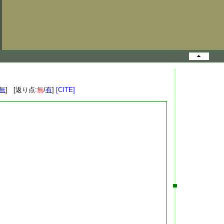
無
] [返り点:
無
/
有
]
[CITE]