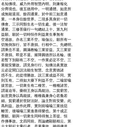
:
名知佛境。威力外用智慧内明。則兼報化
:
分齊境也。後五徳用中。一明通體。如意所
:
成無能退屈。餘四通業。於中前三如意通
:
業。一本身往餘世界。二現多異身於一切
:
佛會。三示同類生名一切生處。後一法智
:
通業。三修菩薩行一句總結上十。第九利
:
益願。願於一切時恒作利益衆生事無有
:
空過故。亦名三業不空。瑜伽云。願所有一
:
切無倒加行。皆不唐捐。行相中二。先總明。
:
謂乘念不退。圓滿教輪三業皆益。又三業皆
:
不唐捐。即是不退。摧障圓徳所以名輪。後
:
若暫下別顯有二不空。一作業必定不空。三
:
業能安樂故。謂見身行行。知佛法眞實故
:
云必定聞口説法能生智慧。念意實徳諸
:
惑不生。此從増勝故。説三業成益不同。實
:
則互有。二得如大藥下利益不空。二喩皆喩
:
拔苦故。一切衆生有二種苦。一種種諸苦。
:
謂逼迫等。藥樹王身以爲能治。二貧窮苦。
:
如意寶身以爲能拔。種種義兼身心若麁若
:
細。貧窮通於世財法財。論主對前安樂。此
:
爲利益。故作此釋。實則前喩喩三業捨惡
:
離苦。後喩喩三業進善得樂也。第十成正
:
覺願。願與一切衆生同時得無上菩提。恒
:
作佛事故。文四同前。而論總顯願相云。第
:
十大願起大乘行者。是果乘故。雖得佛道