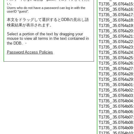
い。
T1735_.35.0764a15
Users who do not have a password can log in with the
T1735_.35.0764a16
userID "guest".
T1735_.35.0764a17
本文をドラッグして選択するとDDBの見出し語
T1735_.35.0764a18
検索結果が表示されます。
T1735_.35.0764a19
T1735_.35.0764a20
Select a portion of the text by dragging your
T1735_.35.0764a21
mouse to view all terms in the text contained in
T1735_.35.0764a22
the DDB. ・
T1735_.35.0764a23
Password Access Policies
T1735_.35.0764a24
T1735_.35.0764a25
T1735_.35.0764a26
T1735_.35.0764a27
T1735_.35.0764a28
T1735_.35.0764a29
T1735_.35.0764b01
T1735_.35.0764b02
T1735_.35.0764b03
T1735_.35.0764b04
T1735_.35.0764b05
T1735_.35.0764b06
T1735_.35.0764b07
T1735_.35.0764b08
T1735_.35.0764b09
T1735_.35.0764b10