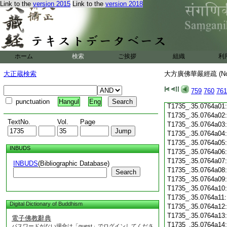
Link to the
version 2015
Link to the
version 2018
T1735_.35.0763c19
T1735_.35.0763c20
T1735_.35.0763c21
T1735_.35.0763c22
T1735_.35.0763c23
T1735_.35.0763c24
ホーム
検索
ご挨拶
組織
利
T1735_.35.0763c25
T1735_.35.0763c26
大正蔵検索
大方廣佛華嚴經疏 (N
T1735_.35.0763c27
T1735_.35.0763c28
759
760
761
T1735_.35.0763c29
punctuation
Hangul
Eng
T1735_.35.0764a01
T1735_.35.0764a02
TextNo.
Vol.
Page
T1735_.35.0764a03
T1735_.35.0764a04
T1735_.35.0764a05
INBUDS
T1735_.35.0764a06
T1735_.35.0764a07
INBUDS
(Bibliographic Database)
T1735_.35.0764a08
Search
T1735_.35.0764a09
T1735_.35.0764a10
T1735_.35.0764a11
Digital Dictionary of Buddhism
T1735_.35.0764a12
T1735_.35.0764a13
電子佛教辭典
T1735_.35.0764a14
パスワードがない場合は「guest」でログインしてくださ