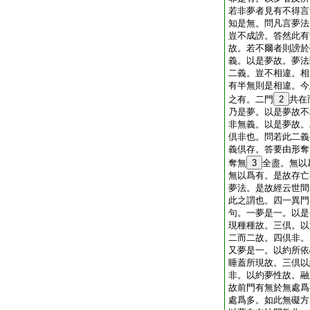
若非夢者見有不得言
知是無。問凡言夢法
豈不成謗。答然此有
故。若不爾者則謗於
義。以是夢故。夢法
二義。豈不相違。相
有半無則是相違。今
之有。二門
2
共在
乃是夢。以是夢故不
非無義。以是夢故。
倶非也。問若此二義
義倶存。答要由形奪
奪無
3
全盡。無以
無以爲有。是故存亡
夢法。是故經云世間
此之謂也。四一異門
句。一夢是一。以是
現種種故。三倶。以
二而二故。四倶非。
又夢是一。以約所依
睡蓋所現故。三倶以
非。以約夢性故。融
故前門有無於無處爲
處爲多。如此無礙方