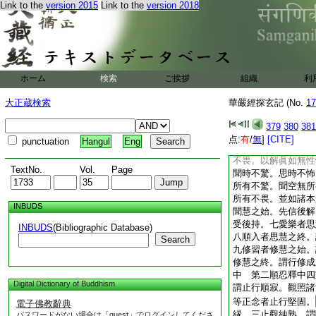
Link to the
version 2015
Link to the
version 2018
思受生。爲除此疑説
變化。雖無有實。而
所化事勤作功用。菩
疑云所作如化可無有
所依。應是實有。釋
實有。是故諸法畢竟
ホーム
検索
ご挨拶
組織
利
以三世佛同説此故。
何等下別釋十義。一
大正蔵検索
華嚴經探玄記 (No.
17
名。初中釋内有十句
無性理名眞實法。下
379
380
381
無相眞不驚。以解遍
点:
有
/
無
]
[CITE]
punctuation
Hangul
Eng
生不怖。以解依他必
不畏。以解眞如無性
TextNo.
Vol.
Page
聞時不驚。思時不怖
所有不驚。聞空無所
所有不畏。並如諸本
INBUDS
聞慧之始。先信後解
受後持。七愛樂者思
INBUDS
(Bibliographic Database)
八順入者思慧之終。
Search
九修習者修慧之始。
修慧之終。謂行修成
中 第二順忍釋中四
Digital Dictionary of Buddhism
謂止行順寂。觀照諸
等正念者止行堅固。
電子佛教辭典
縁。三止觀純熟。謂
パスワードがない場合は「guest」でログインしてくださ