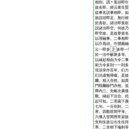
相則。謂＊兎頭即巾
故名即。經云衆生賢
從事名説事相即。如
故説頭即足。無行經
於貪欲。諸法即貪欲
説諸法即空。何故乃
即空故。是故擧貪名
以理融事。二事相即
以巾爲頭。巾體圓融
云一即多
2
多即一
於一法中解衆多等。
以縁起相由力令二事
術力令多則一一則多
現須臾作百年。幻力
幻法虚無障礙。是故
爾。相入亦然。如異
門既爾餘門亦然。並
釋内三。先略次廣後
觀。縁起下法合。此
起可知。二菩薩下廣
七句。一分別刹。二
界。四觀世間平等。
六佛入世間用常寂故
失利生故云出生住持
界。二非樹下喩刹等