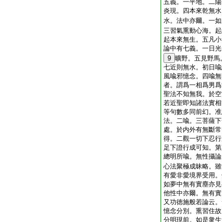
五義。一平地。二陽
炎現。四本來乾無水
水。法中亦爾。一如
三習氣熏動心海。起
起本來無生。五凡小
論中有七義。一日光
9
曠野。五見野馬
七近則無水。初日喩
風喩邪憶念。四喩無
者。謂爲一相爲男爲
聖法不知無我。於空
若近聖即知諸法實相
等句數多同前幻。准
法。二喩。三菩薩下
處。於内外有無斷常
得。二觀一切下忍行
足下證行成可知。第
總明所喩。無性攝論
心法聚極成昧略。雖
有愛非愛境界受用。
如夢中無有實塵亦見
他性中亦爾。無有實
又功徳施般若論云。
憶念分別。熏習住故
分明現前。如是衆生