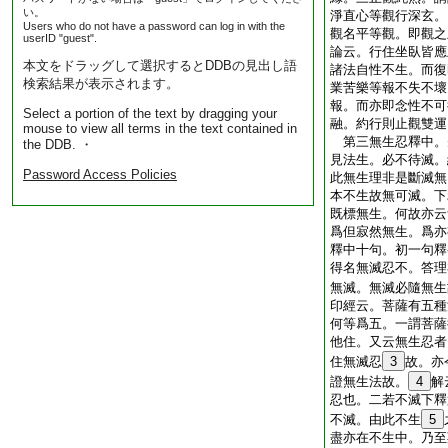
い。
淨直心等觀行深玄。
Users who do not have a password can log in with the
觀名平等觀。即觀之
userID "guest".
論云。行住坐臥皆應
本文をドラッグして選択するとDDBの見出し語
諸法自性不生。而復
検索結果が表示されます。
業苦樂等報不失不壞
報。而亦即念性不可
Select a portion of the text by dragging your
融。約行則止觀雙運
mouse to view all terms in the text contained in
第三無生忍釋中。
the DDB. ・
見法生。必不待滅。
Password Access Policies
此無生理非是斷滅無
本不生故無可滅。下
既標無生。何故亦云
爲但寂然無生。爲亦
釋中十句。初一句釋
得名無滅忍不。答理
無滅。無滅必隨無生
印經云。菩薩有五種
何等爲五。一謂菩薩
他住。又云無生忍者
住無滅忍
3
故。亦
證無生法故。
4
解
忍也。二若不滅下釋
不滅。由此不生
5
盡亦在不生中。乃至