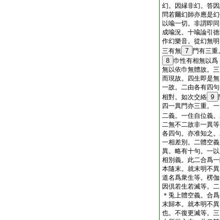
幻。因縁非幻。答因
問若爾幻師亦應是幻
以喩一切。非謂即同
成喩況。十喩論引徳
作幻樂音。從幻無明
三有無
7
門有三重
8
巾性有相無以爲
無以依巾無體故。三
而現故。四生即是無
一故。二由各有四句
相對。如次交絡
9
四一異門亦三重。一
二義。一住自位義。
二無不二故非一異等
各四句。亦准知之。
一相差別。二體空義
異。略有十句。一以
相別義。此二合爲一
本隨末。就末明不異
道名爲衆生等。楞伽
因倶若生若滅等。二
＊兎上體空義。合爲
末歸本。就本明不異
也。不復更滅等。三