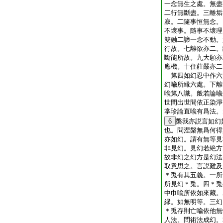
一念無生之處。無盡
二行無斷盡。三離垢
寂。二隨事恒無念。
不壞事。隨事不壞理
雙融二諦一念不動。
行故。七離欲亦二。
斷能所故。九大願亦
應機。十住莊嚴亦二
第四如幻忍中作六
幻喩所縁六處。下離
喩第八識。般若論喩
世間出世間依正染淨
掌珍論直喩有爲法。
6
槃我亦説言如幻
也。問涅槃無爲何得
亦如幻。謂有無等見
非見幻。見幻若絶方
故非幻之幻方是幻法
取意思之。言説難及
＊兎有其五義。一所
所見幻＊兎。四＊兎
中巾喩所依如來藏。
縁。如無明等。三幻
＊兎存則亡喩依他無
人法。問術法成幻。