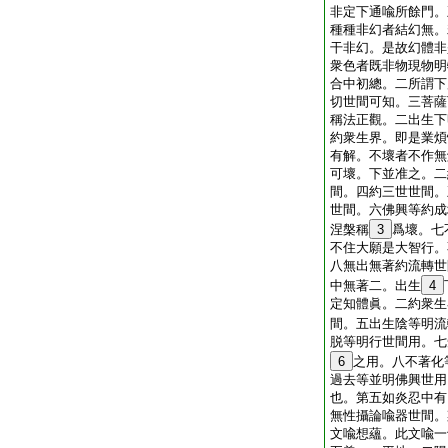
非定下通喩所餘門。
種種非幻者結幻無。
干非幻。是故幻體非
衆色者既非物現物明
合中初總。二所謂下
切世間可知。三菩薩
稱法正觀。二出生下
約衆生界。即是業煩
有解。不壞者不作無
可壞。下並准之。二
間。四約三世世間。
世間。六佛興等約成
涅槃稱
3
爲壞。七
不住大願是大智行。
八無出無著約流轉世
中無著二。出生
4
定知體眞。二約衆生
間。五出生陰等明流
脱等明行世間用。七
6
之用。八不著化
過去等並明佛興世用
也。第五如炎忍中有
無性攝論喩器世間。
文喩想蘊。此文喩一