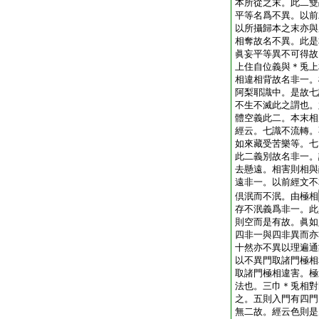
本所從之末。此二雙
平等名爲不異。以前
以所攝歸本之末亦與
相奪故名不異。此是
眞妄平等異不可得故
上住自位義與＊兎上
相違相背故名非一。
阿梨耶識中。是故七
不生不滅此之謂也。
體空義此二。本末相
經云。七識不流轉。
如來藏受苦樂等。七
此二義別故名非一。
去懸遠。相害則相與
遠非一。以前經文不
倶泯而不泯。由極相
存不泯義爲非一。此
則空而是有故。眞如
四非一與四非異而亦
十然亦不異以理遍通
以不異門取諸門極相
取諸門極相違害。極
法也。三巾＊兎相對
之。五則入門有四門
無二故。經云色則是