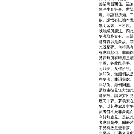
善業熏習而住。雖無
無涯生死等事。世親
境。非證智所知。二
依。謂悟心以喩本識
無明習氣。三所現。
以喩縁所起法。四此
夢者取爲實有。三辨
是有義以是夢故。謂
此既是夢。何得爲有
有應非顛倒。非顛倒
見夢無所有時應是顛
非覺。答此既是夢。
同非夢。竟何所説。
無顛倒。無顛倒故是
在夢者。非謂覺處。
非顛倒。顛倒則無。
是故由彼見無方知此
是夢故。謂虚妄所見
應同非夢。夢義安在
夢。以其夢處及非夢
夢者何不於非夢處而
今於無處見。是故此
者應非是夢。問夢若
不見有故是覺非夢。
非是有。以夢者及所