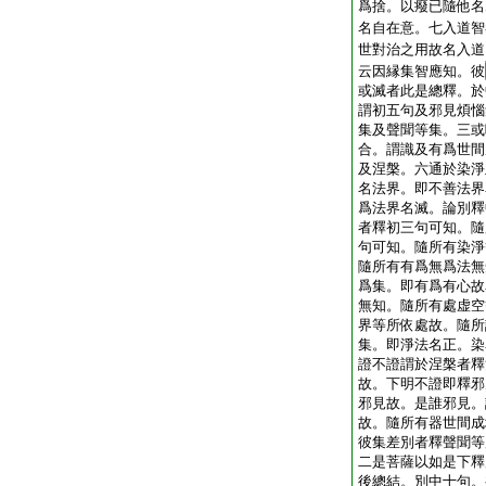
爲捨。以癈已隨他名
名自在意。七入道智
世對治之用故名入道
云因縁集智應知。彼
或滅者此是總釋。於
謂初五句及邪見煩惱
集及聲聞等集。三或
合。謂識及有爲世間
及涅槃。六通於染淨
名法界。即不善法界
爲法界名滅。論別釋
者釋初三句可知。隨
句可知。隨所有染淨
隨所有有爲無爲法無
爲集。即有爲有心故
無知。隨所有處虚空
界等所依處故。隨所
集。即淨法名正。染
證不證謂於涅槃者釋
故。下明不證即釋邪
邪見故。是誰邪見。
故。隨所有器世間成
彼集差別者釋聲聞等
二是菩薩以如是下釋
後總結。別中十句。