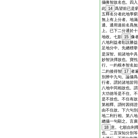
攝佛智故名也。四入
此
14
爲望前已是
五釋名分者此地學窮
無上有上分者。地滿
通。通用過前名爲無
上。已下二分通於十
地收。七影
15
像
八地利益者彰説勝益
足地分中。先總標擧
是深智。前諸地中具
妙智決擇故也。寶性
行。一約根本智名如
二約後得智
17
者
別辨中九句。論攝爲
行者。謂於諸地皆同
八地中同相故也。謂
大功徳等是不住。不
是不捨也。不住有故
第相釋。謂何因得證
由不住故。下六句別
地二利行相。第八地
總攝一句顯之。言廣
18
意。七順自利
也。二言深知分別等