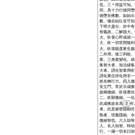
也。三＊得益可知。
同。具十力行徳同墮
徳墮在佛數。如始出
數。喩合結位並可知
下明大盡分。於中有
智義故。二解脱大。
大。依發心即成就一
大。依一切世間隨利
大。依堪能度衆生義
二外用。後三利他。
業。三身業變化。就
集智大者。知法縁集
大者。謂化智業用依
謂化業住持化用非一
絶名轉行力。四入微
安立門。常於示成佛
故稱微細。依彼應化
二。依顯微細。一化
此成佛故名爲
3
作
者。此是祕密隱顯倶
熟者。現麁隱細。令
微細智也。六入劫智
入。名入劫智。時劫
行。一攝一切名曰加