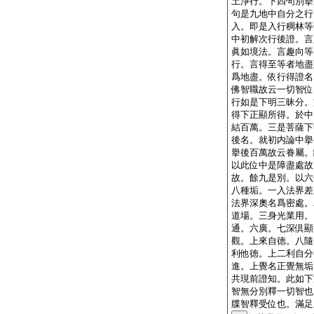
土淨行。下四句別擧
句是九地中自分之行
入。即是入行稠林等
中初解次行後證。言
眞如境法。言趣向等
行。言得至等者地盡
爲地盡。依行得證名
佛智職故云一切智位
行如是下明三昧分。
得下正顯所得。於中
結百萬。三是菩薩下
後名。就初内論中擧
擧後百萬故云眷屬。
以此位中是障盡處故
故。餘九是別。以六
八種垢。一入法界差
法界深奧名爲密處。
道場。三身光業用。
通。六廣。七深倶顯
觀。上來自徳。八隨
利他徳。上二利自分
進。上覺名正覺無垢
共現前證知。此如下
智無分別釋一切智也
牒智釋受位也。滿足