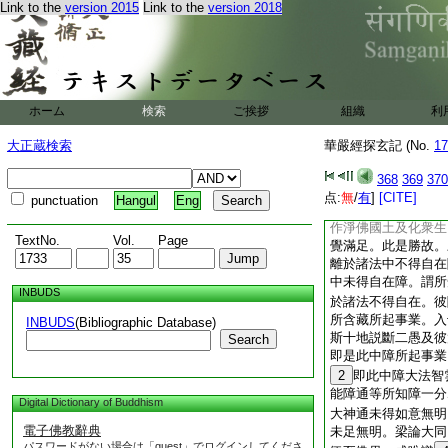
Link to the
version 2015
Link to the
version 2018
雲雨法雨故故名法雲
十住論無佛世界能雨
11
密云。麁重之
大雲。皆能遍覆故名
薫種子無堪任故名爲
理故。是故經云廣如
ホーム
検索
ご挨拶
組織
利
界法身圓滿。喩如大
法身及修生法身。覆
大正蔵検索
華嚴經探玄記 (No.
17
法雲。餘義如下釋名
有三義。一前雖得彼
368
369
370
滿法身現前故。今進
点:
無
/
有
]
[CITE]
punctuation
Hangul
Eng
來也。餘二門可知。
作淨佛國土及化衆生
TextNo.
Vol.
Page
覺滿足。此是勝故。
離於諸法中不得自在
中未得自在障。謂所
INBUDS
於諸法不得自在。彼
所含藏所起事業。入
INBUDS
(Bibliographic Database)
斯十地説斷二愚及彼
Search
即是此中障所起事業
2
即此中障大法智
能障通等所知障一分
Digital Dictionary of Buddhism
大神通未得如意無明
電子佛教辭典
未足無明。梁論大同
パスワードがない場合は「guest」でログインしてくださ