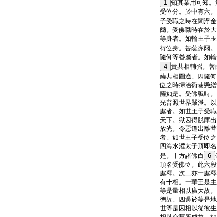
1
知其業用可知。
受位分。於中有六。
子受職之時在閻浮金
爾。受佛職時在於大
等身者。如輪王子玉
得位身。菩薩亦爾。
隨何等眷屬者。如輪
4
貴共相輔弼。菩
薩共相圍遶。四隨何
位之時掃治衙巷懸繒
薩如是。受佛職時。
光普照世界嚴淨。以
處者。如世王子受職
天下。獄囚得脱庫出
放光。令惡道出離菩
者。如世王子受位之
四海水灌太子頂即名
是。十方諸佛白
6
頂名受佛位。此六段
處釋。次二亦一處釋
有十相。一華王是主
等是量相以廣大故。
徳故。四過於等是地
世等是因相以從彼生
相以空慧所成故。如