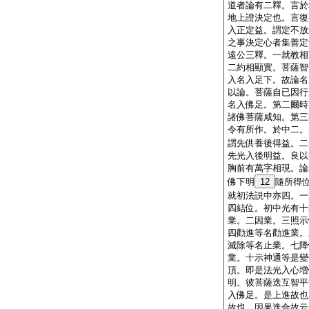
道者論有二釋。言於
地上證決定也。言復
入正定益。謂定不放
之事決定心者集善定
遠公三釋。一就教相
二約相顯實。菩薩智
入名入足下。故論名
以論。菩薩自已因行
名入佛足。第二爾時
諸佛菩薩咸知。第三
令有所作。於中二。
謂先供養後得益。二
先光入後明益。良以
胸前有萬字相現。論
佛下明
12
隨所得
就初法説中亦四。一
四結位。初中光有十
業。二因業。三照示
四勸進等名勸進業。
滅除等名止業。七降
業。十示神通等是變
頂。即是法光入心増
明。彼菩薩迭互智平
入佛足。是上進故也
故也。因果迭合故云