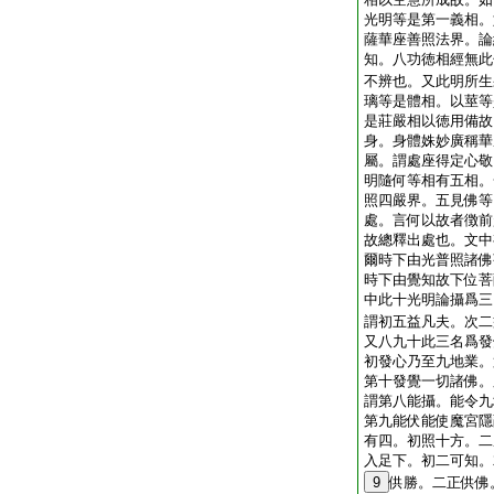
光明等是第一義相。
薩華座善照法界。論
知。八功徳相經無此
不辨也。又此明所生
璃等是體相。以莖等
是莊嚴相以徳用備故
身。身體姝妙廣稱華
屬。謂處座得定心敬
明隨何等相有五相。
照四嚴界。五見佛等
處。言何以故者徴前
故總釋出處也。文中
爾時下由光普照諸佛
時下由覺知故下位菩
中此十光明論攝爲三
謂初五益凡夫。次二
又八九十此三名爲發
初發心乃至九地業。
第十發覺一切諸佛。
謂第八能攝。能令九
第九能伏能使魔宮隱
有四。初照十方。二
入足下。初二可知。
9
供勝。二正供佛