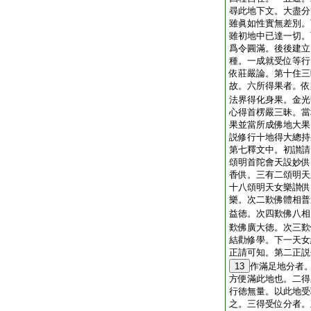
尋此地下文。大盡分
雖眞如性實無差別。
雖初地中已達一切。
爲令圓滿。後後建立
種。一成就受位等行
依莊嚴論。第十住三
故。六所得果者。依
法界得化身果。金光
心得首楞嚴三昧。當
果並當所成佛地大果
説修行十地得大總持
第七釋文中。初讃請
頌明首陀會天設妙供
香供。三有二頌明天
十八頌明天女樂讃供
樂。次二歎佛體相普
益徳。次四歎佛八相
歎佛廣大徳。次三歎
結勸修學。下一天女
正請可知。第二正説
13
作滿足地分者
方便滿此地也。二得
行徳無量。以此地受
之。三得受位分者。