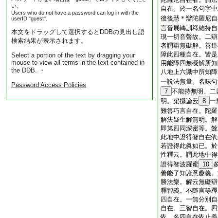
い。
自在。於一名句字中
Users who do not have a password can log in with the
後後慧＊辯陀羅尼自
userID "guest".
言音展轉訓釋總持自
本文をドラッグして選択するとDDBの見出し語
現一切音聲故。二辯
検索結果が表示されます。
者謂辯無礙解。善達
障此四種自在。皆是
Select a portion of the text by dragging your
mouse to view all terms in the text contained in
用能障四無礙解所知
the DDB. ・
八地上六識中所知障
一説法無量。名味句
Password Access Policies
7
不能持無明。二
明。梁攝論云
8
一
難答巧言自在。陀羅
解決疑生解無明。解
即第四同深密等。餘
此地中證得智自在依
若證得此眞如已。於
性釋云。謂此地中得
證得智波羅蜜
10
善能了知諸意趣義。
勝法樂。解云無礙辯
釋智義。不隨言等釋
四自在。一無分別自
自在。三智自在。四
依。名四自在依止義