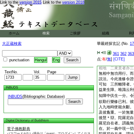
云。於九地中四無礙
Link to the
version 2015
Link to the
version 2018
那三千世界所有人天
菩薩能以一音普答衆
説言名爲善慧。金光
累故。増長智慧自在
切種説法自在。獲得
ホーム
検索
ご挨拶
組織
利
善慧。瑜伽住品云。
安樂意樂清淨逮得菩
大正蔵検索
華嚴經探玄記 (No.
17
11
能宣説正法。
云。其慧轉明調柔増
361
362
363
成就微妙四無礙解。
点:
有
/
無
]
[CITE]
punctuation
Hangul
Eng
仁王經中名爲慧光
相地 二來意者亦三
TextNo.
Vol.
Page
無相中無功用行。而
説法。今此進修令證
可知 三所離障者。
INBUDS
益衆生障。唯識云利
知障中倶生一分。令
INBUDS
(Bibliographic Database)
Search
欲勤行樂修已利。彼
入九地時便能永斷。
及彼麁重。一於無量
後慧＊辯。陀羅尼自
Digital Dictionary of Buddhism
羅尼自在者。謂義無
在。於一義中現一切
電子佛教辭典
パスワードがない場合は「guest」でログインしてくださ
陀羅尼自在者。謂法