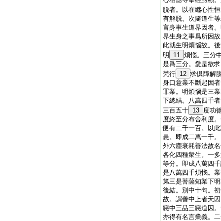
脱者。以在纒心性恒
有解脱。次隨道生等
言身事生道界因者。
界生身之事爲所因故
此就生明煩惱故。後
明
11
煩惱。三分
是爲三分。愛是欲求
梵行
12
求倶障解
身口意業不斷起因者
罪業。明煩惱是三業
下總結。八萬四千者
三百五十
13
度功
度終至分布舍利度。
便有二千一百。以此
患。即成二萬一千。
外六塵衰耗善法故名
各化四種衆生。一多
等分。即成八萬四千
是八萬四千煩惱。業
第三是菩薩知業下明
後結。別中十句。初
故。謂善中上者天因
惡中三品三惡道因。
亦得有名言業義。二