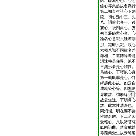
信。能滅心想。心想
信心等集起故名爲行
第二知衆生諸心下別
段。初心難中三。先
八。謂前七各一。後
妄心。後四眞心。妄
初言莊飾世心者。心
論名心意識六種差別
那。識即六識。以心
六種八識不同故名差
雜相。二速轉等者是
謂速轉是住異。以不
三無形者是心體性。
爲離心。下釋以心身
第一義既非是心。何
縁起此心故。如云自
成就染心等。四無邊
界取故。謂攀縁
4
故云無邊。下明眞心
故。此本性清淨也。
同煩惱。明在纒不染
性離名解。下二名因
受報心。八以諸菩薩
似同諂曲。然實成益
等隨業受生故云隨道