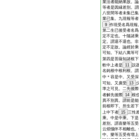
業法者能納果故。論
等者是因縁差別。謂
八世間等者未集已集
業已集。九現報等者
9
作現受名爲現報
第二生已後受者名爲
定不定也。十隨諸乘
定。謂退不退也。非
定不定故。論經於乘
可知。下結八萬等可
第四是菩薩知諸根下
軟中上者是
11
説
名鈍根中根利根。謂
中＊容是中。又受深
可知。又廣受
13
準之可見。二先後際
者解先後際
14
根
異不別異。謂前是能
前根即下。所生若下
上中下者
15
三性
乘。中是中乘。下是
差別。謂喜樂等五受
云煩惱伴不相離也。
中。樂等五受有増上