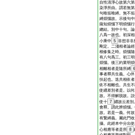
自性清淨心故第六第
染淨所由。謂若無第
句唯垢唯縛。無不垢
縛煩惱故。示後句中
薩知煩惱下明煩惱行
總結。別中十句。論
八爲一故也。初深相
小乘中
5
非想非非
剛定。二淺相者論經
根修集之時。煩惱隨
有八句爲三。初三明
煩惱。後三約業明煩
相離相者是隨所縛
事者釋共生義。心伴
扶起也。迭共相依者
依不相離也。共生不
使纒差別者是。以何
故。不得解脱故。説
使十
7
纒故云差別
會釋。謂此辨煩惱。
故。若是一義。何故
有繋縛義。屬此門收
攝。此經本中分出使
心相應等者是所
8
心相應等擧經對顯。