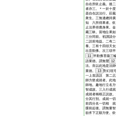
自在所依止義。後二
者亦三。＊一於十度
器自在説法行。莊嚴
衆生。三無邊總持廣
知 六所得果者。依
止法界得應身果。金
藏三昧。當地位果如
三分同前。初讃請分
二説前地益。二有二
養。三有十四頌天女
出音歎佛。次三頌半
11
半歎佛菩薩三
語業徳。謂無聲
12
法。良以此地是法師
業徳。
13
對幻現
一上首請説 第二正
師方便成就者。此地
師地。趣地行立名方
智成故。三入行成就
成就者稱根正説故。
分其行別。成就一切
前四分名一切相 就
牒前起後。謂無量智
欲求下正顯方便。依