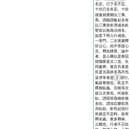
名定。已下名不定。
十住已去名定。十信
彼復就善開出三乘。
爲。謂能證修起名有
以三乘皆依理成名依
聖皆以無爲法得名。
如是下明入行成就。
一章門。二次第廣釋
但云心。此中菩提心
言。釋此標章。論中
者。是心難以是善惡
煩惱業是次二也。生
同處辨。復言共者是
倶是法器故名爲共也
染淨等者是
2
習行
氣故擧彼也。依定不
釋相似義。言根等次
故云次第也。何故依
似。謂宿習爲根依根
名信。謂深忍樂欲意
亦似欲。依性起現行
前後定不定時。故有
釋名義。衆多釋林。
云難也。行者不正信