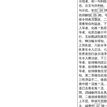
示現者。初一句利他
也。次五句亦利他。
句示也。初言
14
色得解脱
15
相。
彼令得眞涅槃故。二
竟佛智自利益故。下
入等者。化根＊熟菩
等者。化邪念修行可
行。五欲觀諸陀羅尼
生。轉法輪令得知。
之所依故。六欲令等
依衆生令入正法。七
世界差別行故示清淨
生令入佛法故。下三
等者。欲得佛内證正
等者。欲得佛外化攝
等者。欲得佛無住涅
知。第二菩薩住此地
三性淨染不二。後就
善中開＊流無＊流。
道已去善名無＊流。
間。謂縁修阿含名爲
間。二復就彼善開思
上不思。即就可思開
去。縁覺世
17
第