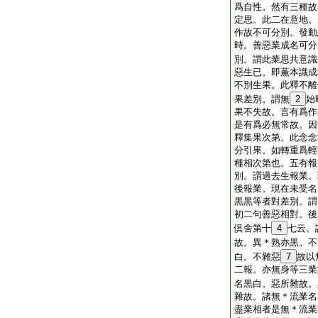
爲自性。然有三種故
定思。此二在意地。
作故不可分別。發動
時。善惡業成名可分
別。謂此業思共意識
惡生已。即薫本識成
不別生果。此釋不離
果差別。謂無
2
始
果不失故。言有爲作
是有爲必無常故。因
釋集果次第。此念念
分引果。如轉重爲輕
種相次第也。五有報
別。謂過去生報業。
後報業。現在未受名
黒黒等者對差別。謂
初二句善惡相對。後
倶舍第十
4
七云。
故。異＊熟亦黒。不
白。不雜惡
7
故以
二報。亦無身等三業
名黒白。惡所雜故。
雜故。諸無＊流業名
盡業相者是無＊流業