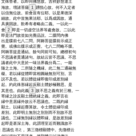
:
文殊答者。以即同佛慧故。吉祥妙慧達土
:
海故。増諸菩薩
1
踴悦心故。何不入定者
:
以信無位故。前會豈有位耶。以是果徳深
:
細故。此中豈無果法耶。以爲成因故。通
:
具廣因故。歎希有者略由二義。一以此一
:
會
2
即是一切虚空法界等處會故。二以此
:
即是法門故並如光覺品説。二牒問内佛
:
出是牒前七八二問。阿耨菩提牒前示成正
:
覺。或佛出牒示成正覺。七八二問略不牒。
:
阿耨菩提是通結。餘句同前可知。總標初句
:
不思議者貫通諸句。故結云皆不思議。不思
:
議者此中大意於一味法界義分爲二。一能
:
隨之土海。二所隨之機縁。此二無二通融無
:
礙。若以縁從體即當相圓融無別可別。言
:
説不及也。若以體從縁即復印成差別縁
:
起。約此殊形縁起反顯土體妙極難思。是
:
其意也。由此義
3
故不思之義有於三種。一
:
寄縁之詮反顯土體絶縁之義。此即言在
:
縁中意居縁外故云不思議也。二既約縁
:
顯土。以縁起塵算故。令土體從縁印成
:
差別。此即明土無別之別別而不別故不思
:
議也。三縁無別縁以體即縁。是故差別縁
:
起即是甚深土海。此謂理至近而難識故不
:
思議也
。第三徴標顯體中。先徴標云
思之