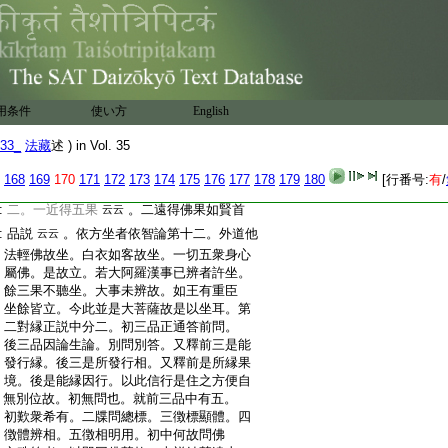
:
地菩薩。以常住首楞嚴三昧故。若約果依
:
首楞嚴經於南方平等世界成佛號龍
5
種。
:
五明徳用者依如幻三昧經降魔場等是調
:
生力也。依現寶藏經迦葉擯等是勝通力。
:
從空決定論難
6
叵當慧力也。此約三乘。
:
如下光覺品一切處等是一乘也。諸方菩薩
用条件
使い方
English
:
皆頭面禮佛者。禮佛義略作三門。一禮數。
33_
法藏
述 ) in Vol. 35
:
二敬儀。三明得果。初中三業禮有二意。一
:
以有三處禮故。二顯佛有天眼天耳他心
168
169
170
171
172
173
174
175
176
177
178
179
180
[行番号:
有
/
:
故。二敬儀有七。如孔目
。三得果者有
云云
:
二。一近得五果
。二遠得佛果如賢首
云云
:
品説
。依方坐者依智論第十二。外道他
云云
:
法輕佛故坐。白衣如客故坐。一切五衆身心
:
屬佛。是故立。若大阿羅漢事已辨者許坐。
:
餘三果不聽坐。大事未辨故。如王有重臣
:
坐餘皆立。今此並是大菩薩故是以坐耳。第
:
二對縁正説中分二。初三品正通答前問。
:
後三品因論生論。別問別答。又釋前三是能
:
發行縁。後三是所發行相。又釋前是所縁果
:
境。後是能縁因行。以此信行是住之方便自
:
無別位故。初無問也。就前三品中有五。
:
初歎衆希有。二牒問總標。三徴標顯體。四
:
徴體辨相。五徴相明用。初中何故問佛