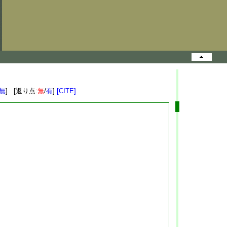
無
] [返り点:
無
/
有
]
[CITE]