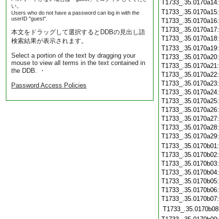
T1733_.35.0170a14
い。
T1733_.35.0170a15
Users who do not have a password can log in with the
userID "guest".
T1733_.35.0170a16
T1733_.35.0170a17
本文をドラッグして選択するとDDBの見出し語
T1733_.35.0170a18
検索結果が表示されます。
T1733_.35.0170a19
Select a portion of the text by dragging your
T1733_.35.0170a20
mouse to view all terms in the text contained in
T1733_.35.0170a21
the DDB. ・
T1733_.35.0170a22
T1733_.35.0170a23
Password Access Policies
T1733_.35.0170a24
T1733_.35.0170a25
T1733_.35.0170a26
T1733_.35.0170a27
T1733_.35.0170a28
T1733_.35.0170a29
T1733_.35.0170b01
T1733_.35.0170b02
T1733_.35.0170b03
T1733_.35.0170b04
T1733_.35.0170b05
T1733_.35.0170b06
T1733_.35.0170b07
T1733_.35.0170b08