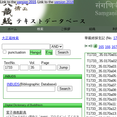
Link to the
version 2015
Link to the
version 2018
T1733_.35.0169c20
T1733_.35.0169c21
T1733_.35.0169c22
T1733_.35.0169c23
T1733_.35.0169c24
T1733_.35.0169c25
ホーム
検索
ご挨拶
組織
利
T1733_.35.0169c26
大正蔵検索
華嚴經探玄記 (No.
17
T1733_.35.0169c27
T1733_.35.0169c28
165
166
167
T1733_.35.0169c29
punctuation
Hangul
Eng
T1733_.35.0170a01
T1733_.35.0170a02
TextNo.
Vol.
Page
T1733_.35.0170a03
T1733_.35.0170a04
T1733_.35.0170a05
INBUDS
T1733_.35.0170a06
INBUDS
(Bibliographic Database)
T1733_.35.0170a07
Search
T1733_.35.0170a08
T1733_.35.0170a09
T1733_.35.0170a10
T1733_.35.0170a11
Digital Dictionary of Buddhism
T1733_.35.0170a12
電子佛教辭典
T1733_.35.0170a13
パスワードがない場合は「guest」でログインしてくださ